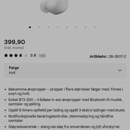
399,90
(inkl. moms)
3.6
(
46
)
Artikkelnr.:
39-2807-2
Select
Farge
variant
Hvit
Bekvemme ørepropper – propper i flere størrelser følger med. Finnes i
svart og hvitt.
Exibel BTX 200 – trådløse in-ear-ørepropper med Bluetooth til musikk,
samtaler og spilling.
Opptil 8 timers spilletid per lading og opptil 3 ekstra ladinger med etuiet.
Multifunksjonelle berøringskontroller, stemmestyring og håndfrie
samtaler.
Støyreduserende – steng ute støy fra omverdenen og lytt uforstyrret.