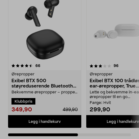
3.5av 5 stjerner
anmeldelser
3.5av 5 stjerner
anmeldelse
66
96
Ørepropper
Ørepropper
Exibel BTX 500
Exibel BTX 100 trådlø
støyreduserende Bluetooth-
ear-ørepropper, True
ørepropper
Wireless
Bekvemme ørepropper – propper
Lette og bekvemme in-ea
i flere størrelser følger med.
ørepropper til en go...
Klubbpris
Finnes i flere farg...
Farge:
Hvit
349,90
299,90
499,90
Legg i handlekurv
Legg i handlekurv