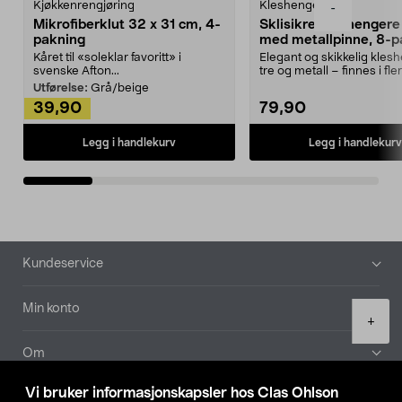
Kjøkkenrengjøring
Kleshengere
-
Mikrofiberklut 32 x 31 cm, 4-
Sklisikre kleshengere 
pakning
med metallpinne, 8-p
Kåret til «soleklar favoritt» i
Elegant og skikkelig kles
svenske Afton...
tre og metall – finnes i fle
Kleshe...
Utførelse:
Grå/beige
39,90
79,90
Legg i handlekurv
Legg i handlekurv
Bunntekst
Kundeservice
Min konto
Product
+
quantity
Om
Vi bruker informasjonskapsler hos Clas Ohlson
Aktuelt