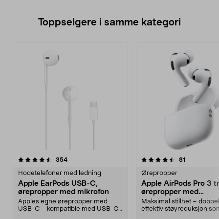
Toppselgere i samme kategori
4.5 av 5 stjerner
anmeldelser
4.0 av 5 stjerner
anmeldelse
354
81
Hodetelefoner med ledning
Ørepropper
Apple EarPods USB-C,
Apple AirPods Pro 3 t
ørepropper med mikrofon
ørepropper med
støyreduksjon
Apples egne ørepropper med
Maksimal stillhet – dobbel
USB-C – kompatible med USB-C-
effektiv støyreduksjon so
enheter med iOS 10 eller...
forgjengeren. Apple Ai...