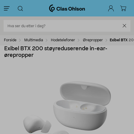
Forside
Multimedia
Hodetelefoner
Ørepropper
Exibel BTX 2
Exibel BTX 200 støyreduserende in-ear-
ørepropper