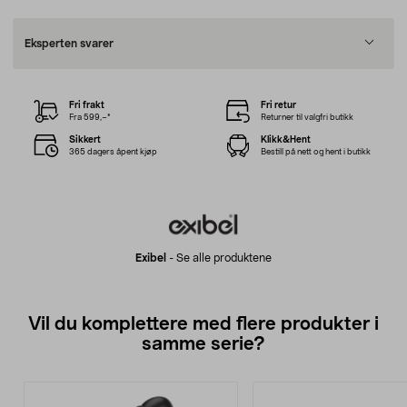
Eksperten svarer
Fri frakt
Fri retur
Fra 599,–*
Returner til valgfri butikk
Sikkert
Klikk&Hent
365 dagers åpent kjøp
Bestill på nett og hent i butikk
Exibel
-
Se alle produktene
Vil du komplettere med flere produkter i
samme serie?