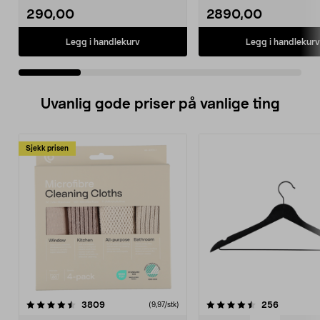
290,00
2890,00
Legg i handlekurv
Legg i handlekurv
Uvanlig gode priser på vanlige ting
Sjekk prisen
4.5av 5 stjerner
anmeldelser
4.5av 5 stjerner
anmeldels
3809
256
(9,97/stk)