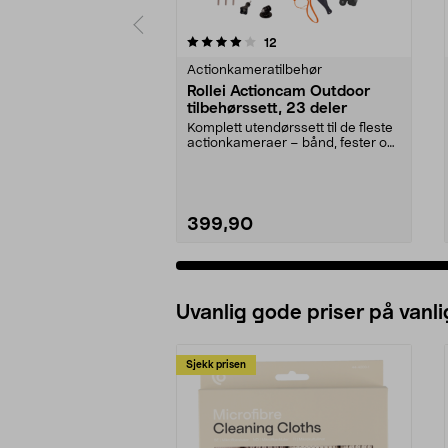
0 av 5 stjerner
4.5 av 5 stjerner
anmeldelser
12
Actionkameratilbehør
Rollei Actioncam Outdoor
tilbehørssett, 23 deler
Komplett utendørssett til de fleste
actionkameraer – bånd, fester og
selfiestang...
399,90
Uvanlig gode priser på vanli
Sjekk prisen