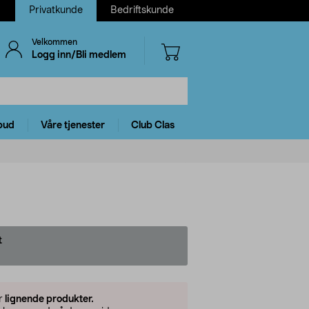
Privatkunde
Bedriftskunde
Velkommen
Logg inn/Bli medlem
bud
Våre tjenester
Club Clas
t
er
lignende produkter.