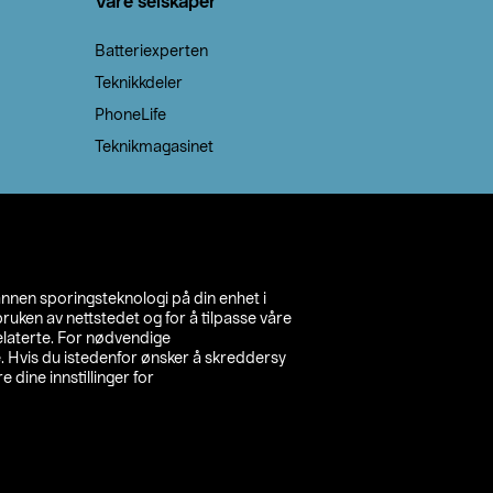
Våre selskaper
Batteriexperten
Teknikkdeler
PhoneLife
Teknikmagasinet
annen sporingsteknologi på din enhet i
ruken av nettstedet og for å tilpasse våre
relaterte. For nødvendige
. Hvis du istedenfor ønsker å skreddersy
e dine innstillinger for
inn din butikk