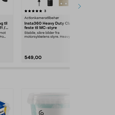
anmeldelser
5.0
3
0.0 av 5 stjerner
Actionkameratilbehør
Actionkamera
g til
Insta360 Heavy Duty Clamp
Insta360 2-
1 /
feste til MC-styre
stativ
 mot
Stabile, sikre bilder fra
Med Insta360 
Pro
motorsykkelens styre. Heavy Duty
Selfie Stick +
Clamp-feste med kraft...
veksle mellom 
549,00
349,90