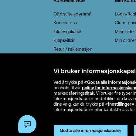
Kundeservice
Min kont
Ofte stilte spørsmål
Login/Regi
Kontakt oss
Glemt pas
Tilgjengelighet
Mine sider
Kjøpsvilkår
Min ordreh
Retur / reklamasjon
EE-avfall
Cookie policy
Vi bruker informasjonskapsl
Leveringsalternativ
Ved å trykke på
«Godta alle informasjons
henhold til vår
policy for informasjonskap
markedsføringstiltak. Vi bruker fire typer
informasjonskapsler er det ikke noe krav 
dine valg, kan du trykke på
«Innstillinger»
informasjonskapsler eller kontakte oss for 
© 2026 Clas Oh
Godta alle informasjonskapsler