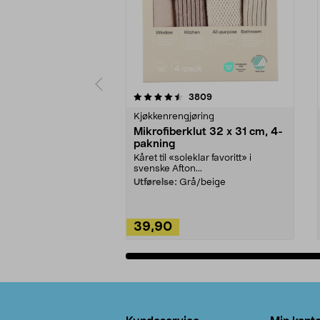
5av 5 stjerner
4.5av 5 stjerner
anmeldelser
3809
Kjøkkenrengjøring
Mikrofiberklut 32 x 31 cm, 4-
pakning
Kåret til «soleklar favoritt» i
svenske Afton...
Utførelse:
Grå/beige
39,90
Legg i handlekurv
Bunntekst