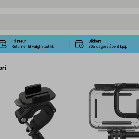
Fri retur
Sikkert
Returner til valgfri butikk
365 dagers åpent kjøp
ri