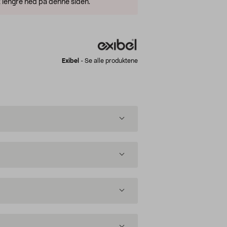
 lengre ned på denne siden.
Exibel
-
Se alle produktene