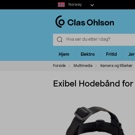
Select
Norway
market
Hjem
Elektro
Fritid
Je
Forside
Multimedia
Kamera og tilbehør
Exibel Hodebånd for