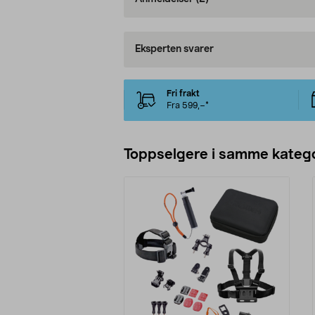
Eksperten svarer
Fri frakt
Fra 599,–*
Toppselgere i samme katego