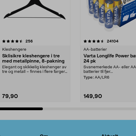
4.5av 5 stjerner
anmeldelser
4.5av 5 stjerner
anmeldels
256
24104
Kleshengere
AA-batterier
Sklisikre kleshengere i tre
Varta Longlife Power ba
med metallpinne, 8-pakning
24 pk
Elegant og skikkelig kleshenger av
Svanemerkede AA- eller A
tre og metall – finnes i flere farger.
batterier til fjer...
Kleshe...
Type:
AA/LR6
79,90
149,90
Legg i handlekurv
Legg i handlekurv