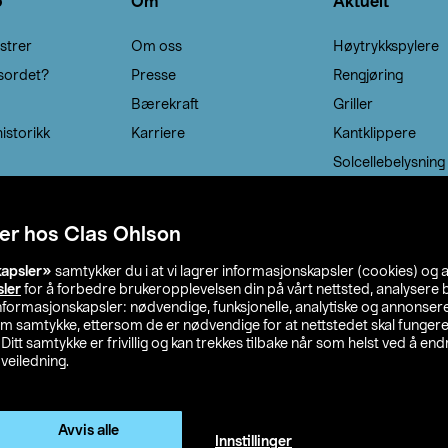
o
Om
Aktuelt
strer
Om oss
Høytrykkspylere
sordet?
Presse
Rengjøring
Bærekraft
Griller
istorikk
Karriere
Kantklippere
Solcellebelysning
er hos Clas Ohlson
kapsler»
samtykker du i at vi lagrer informasjonskapsler (cookies) og 
sler
for å forbedre brukeropplevelsen din på vårt nettsted, analysere b
 informasjonskapsler: nødvendige, funksjonelle, analytiske og annonse
om samtykke, ettersom de er nødvendige for at nettstedet skal fungere
. Ditt samtykke er frivillig og kan trekkes tilbake når som helst ved å endr
veiledning.
lson
Privacy statement
Medlemsvilkår
Kjøpsvilkår
F
Endre til priser ekskl. moms
Avvis alle
Innstillinger