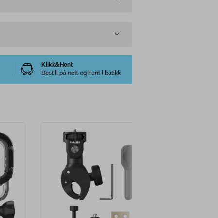
Klikk&Hent
Bestill på nett og hent i butikk