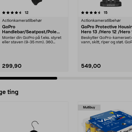
4.5 av 5 stjerner
anmeldelser
5.0 av 5 stjerner
anmeldelser
12
15
Actionkameratilbehør
Actionkameratilbehør
GoPro
GoPro Protective Housin
Handlebar/Seatpost/Pole
Hero 13 /Hero 12 /Hero 1
Mount, rør/styrefeste.
Hero 10 / Hero 9,
Monter din GoPro på f.eks. styret
Beskytter GoPro-kameraet
undervannshus
eller staven (9-35 mm). 360
vann, skitt, riper og støt. Go
graders roterende ...
Protective Housin...
299,90
549,00
ge ting
Multibuy