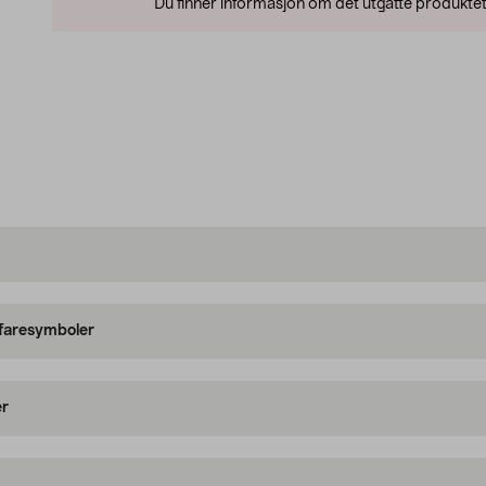
Du finner informasjon om det utgåtte produktet
 faresymboler
er