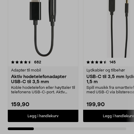
4.5 av 5 stjerner
anmeldelser
4.0 av 5 stjerner
anmeldels
682
145
Adapter til mobil
Lydkabler og tilbehør
Aktiv hodetelefonadapter
USB-C til 3,5 mm lydk
USB-C til 3,5 mm
1,5 m
Koble hodetelefon eller høyttaler til
Spill musikk fra smarttel
telefonens USB-C-port. Aktiv
med USB-C via bilstereoa
adapter – pas...
datamaskinen el...
159,90
199,90
Legg i handlekurv
Legg i handlekurv