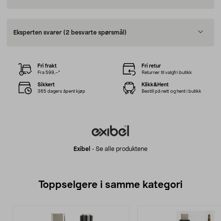
Eksperten svarer
(2 besvarte spørsmål)
Fri frakt
Fri retur
Fra 599,–*
Returner til valgfri butikk
Sikkert
Klikk&Hent
365 dagers åpent kjøp
Bestill på nett og hent i butikk
Exibel
-
Se alle produktene
Toppselgere i samme kategori