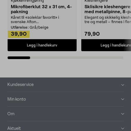
Kjøkkenrengjøring
Kleshengere
Mikrofiberklut 32 x 31 cm, 4-
Sklisikre kleshengere 
pakning
med metallpinne, 8-p
Kåret til «soleklar favoritt» i
Elegant og skikkelig kles
svenske Afton...
tre og metall – finnes i fle
Kleshe...
Utførelse:
Grå/beige
39,90
79,90
Legg i handlekurv
Legg i handlekurv
Bunntekst
Kundeservice
Min konto
Om
Aktuelt