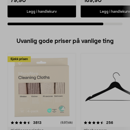
79,90
169,90
Legg i handlekurv
Legg i handlekurv
Uvanlig gode priser på vanlige ting
Sjekk prisen
4.5av 5 stjerner
anmeldelser
4.5av 5 stjerner
anmeldels
3813
256
(9,97/stk)