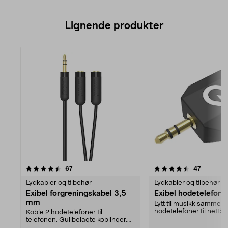
Lignende produkter
4.5av 5 stjerner
anmeldelser
4.5av 5 stjerner
anmeldel
67
47
Lydkabler og tilbehør
Lydkabler og tilbehør
Exibel forgreningskabel 3,5
Exibel hodetelefonf
mm
Lytt til musikk sammen.
hodetelefoner til nettbre
Koble 2 hodetelefoner til
smarttelefo...
telefonen. Gullbelagte koblinger.
3,5 mm stereoplugg t...