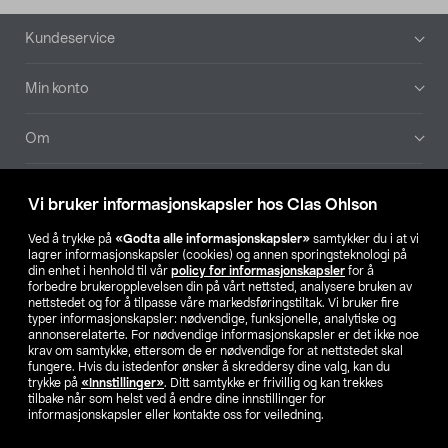
Bunntekst
Kundeservice
Min konto
Om
Aktuelt
Vi bruker informasjonskapsler hos Clas Ohlson
Våre selskaper
Ved å trykke på
«Godta alle informasjonskapsler»
samtykker du i at vi
lagrer informasjonskapsler (cookies) og annen sporingsteknologi på
din enhet i henhold til vår
policy for informasjonskapsler
for å
Finn din butikk
forbedre brukeropplevelsen din på vårt nettsted, analysere bruken av
nettstedet og for å tilpasse våre markedsføringstiltak. Vi bruker fire
typer informasjonskapsler: nødvendige, funksjonelle, analytiske og
annonserelaterte. For nødvendige informasjonskapsler er det ikke noe
SE
NO
FI
krav om samtykke, ettersom de er nødvendige for at nettstedet skal
fungere. Hvis du istedenfor ønsker å skreddersy dine valg, kan du
trykke på
«Innstillinger»
. Ditt samtykke er frivillig og kan trekkes
tilbake når som helst ved å endre dine innstillinger for
informasjonskapsler eller kontakte oss for veiledning.