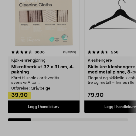
4.5av 5 stjerner
anmeldelser
4.5av 5 stjerner
anmeldels
3808
256
(9,97/stk)
Kjøkkenrengjøring
Kleshengere
Mikrofiberklut 32 x 31 cm, 4-
Sklisikre kleshengere 
pakning
med metallpinne, 8-p
Kåret til «soleklar favoritt» i
Elegant og skikkelig kles
svenske Afton...
tre og metall – finnes i fle
Kleshe...
Utførelse:
Grå/beige
39,90
79,90
Legg i handlekurv
Legg i handlekurv