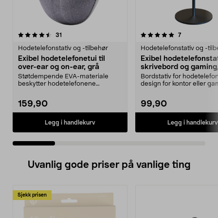
5.0 av 5 stjerner
anmeldelser
4.0 av 5 stjerner
anmeldelser
31
7
Hodetelefonstativ og -tilbehør
Hodetelefonstativ og -til
Exibel hodetelefonetui til
Exibel hodetelefonstat
over-ear og on-ear, grå
skrivebord og gaming,
Støtdempende EVA-materiale
Bordstativ for hodetelefone
beskytter hodetelefonene
design for kontor eller ga
effektivt. Hodetelefonfutter...
Fleksibe...
159,90
99,90
Legg i handlekurv
Legg i handlekurv
Uvanlig gode priser på vanlige ting
Sjekk prisen