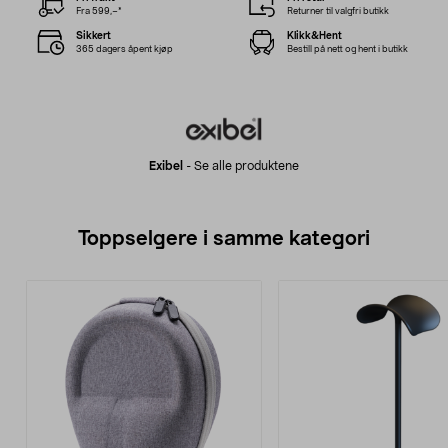
Fra 599,–*
Returner til valgfri butikk
Sikkert
Klikk&Hent
365 dagers åpent kjøp
Bestill på nett og hent i butikk
Exibel
-
Se alle produktene
Toppselgere i samme kategori