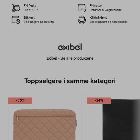
Fri frakt
Fri retur
Fra 599,–*
Returner til valgfri butikk
Sikkert
Klikk&Hent
365 dagers åpent kjøp
Bestill på nett og hent i butikk
Exibel
-
Se alle produktene
Toppselgere i samme kategori
-50%
-24%