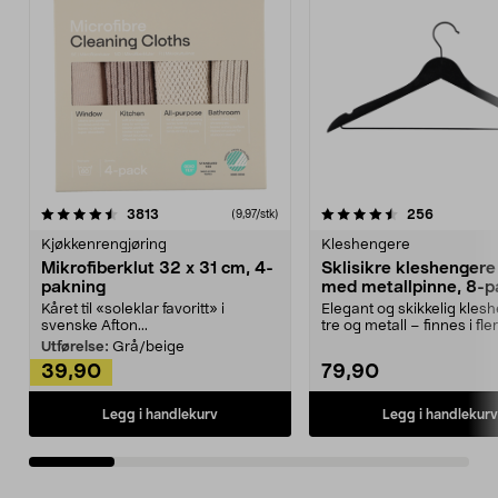
4.5av 5 stjerner
anmeldelser
4.5av 5 stjerner
anmeldels
3813
256
(9,97/stk)
Kjøkkenrengjøring
Kleshengere
Mikrofiberklut 32 x 31 cm, 4-
Sklisikre kleshengere 
pakning
med metallpinne, 8-p
Kåret til «soleklar favoritt» i
Elegant og skikkelig kles
svenske Afton...
tre og metall – finnes i fle
Kleshe...
Utførelse:
Grå/beige
39,90
79,90
Legg i handlekurv
Legg i handlekurv