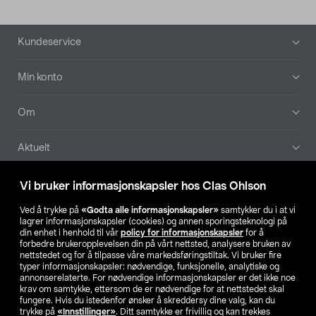
Bunntekst
Kundeservice
Min konto
Om
Aktuelt
Våre selskaper
Vi bruker informasjonskapsler hos Clas Ohlson
Ved å trykke på
«Godta alle informasjonskapsler»
samtykker du i at vi
Finn din butikk
lagrer informasjonskapsler (cookies) og annen sporingsteknologi på
din enhet i henhold til vår
policy for informasjonskapsler
for å
forbedre brukeropplevelsen din på vårt nettsted, analysere bruken av
SE
NO
FI
nettstedet og for å tilpasse våre markedsføringstiltak. Vi bruker fire
typer informasjonskapsler: nødvendige, funksjonelle, analytiske og
annonserelaterte. For nødvendige informasjonskapsler er det ikke noe
krav om samtykke, ettersom de er nødvendige for at nettstedet skal
fungere. Hvis du istedenfor ønsker å skreddersy dine valg, kan du
trykke på
«Innstillinger»
. Ditt samtykke er frivillig og kan trekkes