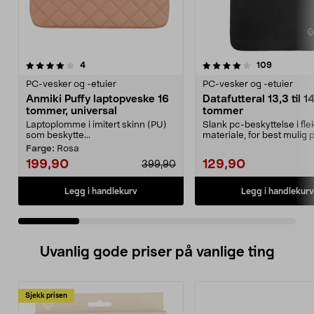
4.0 av 5 stjerner
anmeldelser
4.5 av 5 stjerner
anmeldels
4
109
PC-vesker og -etuier
PC-vesker og -etuier
Anmiki Puffy laptopveske 16
Datafutteral 13,3 til 1
tommer, universal
tommer
Laptoplomme i imitert skinn (PU)
Slank pc-beskyttelse i flek
som beskytte...
materiale, for best mulig 
Futteral t...
Farge:
Rosa
199,90
129,90
399,90
Legg i handlekurv
Legg i handlekurv
Uvanlig gode priser på vanlige ting
Sjekk prisen