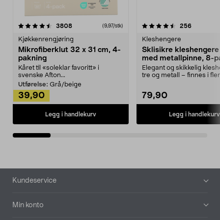
4.5av 5 stjerner
anmeldelser
4.5av 5 stjerner
anmeldels
3808
256
(9,97/stk)
Kjøkkenrengjøring
Kleshengere
Mikrofiberklut 32 x 31 cm, 4-
Sklisikre kleshengere 
pakning
med metallpinne, 8-p
Kåret til «soleklar favoritt» i
Elegant og skikkelig kles
svenske Afton...
tre og metall – finnes i fle
Kleshe...
Utførelse:
Grå/beige
39,90
79,90
Legg i handlekurv
Legg i handlekurv
Bunntekst
Kundeservice
Min konto