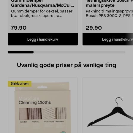
Gummidemper
Tetningsskive Bosch 
Gardena/Husqvarna/McCullo
malersprøyte
ch/Flymo
Gummidemper for deksel, passer
Pakning til malingssprøyt
bl.a robotgressklippere fra
Bosch PFS 3000-2, PFS 
Gardena, Flymo og McC...
og PFS 7000.
79,90
29,90
Legg i handlekurv
Legg i handlekurv
Uvanlig gode priser på vanlige ting
Sjekk prisen