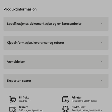
Produktinformasjon
Spesifikasjoner, dokumentasjon og ev. faresymboler
Kjøpsinformasjon, leveranser og returer
Anmeldelser
Eksperten svarer
Fri frakt
Fri retur
Fra 599,–*
Returner til valgfri butikk
Sikkert
Klikk&Hent
365 dagers åpent kjøp
Bestill på nett og hent i butikk