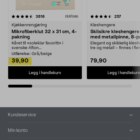
4.5av 5 stjerner
anmeldelser
4.5av 5 stjerner
anmeldels
3816
257
(9,97/stk)
Kjøkkenrengjøring
Kleshengere
Mikrofiberklut 32 x 31 cm, 4-
Sklisikre kleshengere 
pakning
med metallpinne, 8-p
Kåret til «soleklar favoritt» i
Elegant og skikkelig kles
svenske Afton...
tre og metall – finnes i fle
Kleshe...
Utførelse:
Grå/beige
39,90
79,90
Legg i handlekurv
Legg i handlekurv
Bunntekst
Kundeservice
Min konto