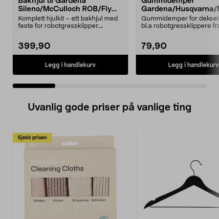
Bakhjul til Gardena
Gummidemper
Sileno/McCulloch ROB/Flymo
Gardena/Husqvarna/
Easilife
ch/Flymo
Komplett hjulkit – ett bakhjul med
Gummidemper for deksel,
feste for robotgressklipper.
bl.a robotgressklippere fr
Bakhjul – reserv...
Gardena, Flymo og McC..
399,90
79,90
Legg i handlekurv
Legg i handlekurv
Uvanlig gode priser på vanlige ting
Sjekk prisen