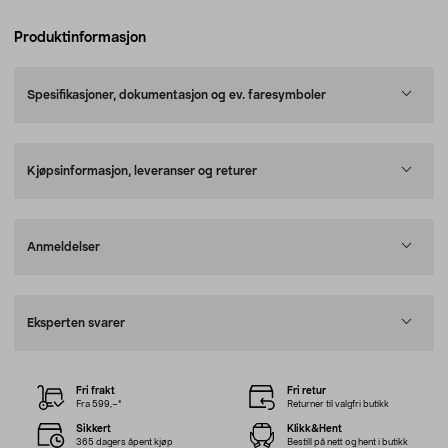
Produktinformasjon
Spesifikasjoner, dokumentasjon og ev. faresymboler
Kjøpsinformasjon, leveranser og returer
Anmeldelser
Eksperten svarer
Fri frakt
Fri retur
Fra 599,–*
Returner til valgfri butikk
Sikkert
Klikk&Hent
365 dagers åpent kjøp
Bestill på nett og hent i butikk