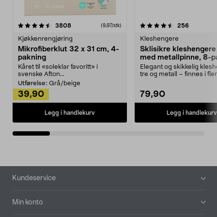
4.5av 5 stjerner
anmeldelser
4.5av 5 stjerner
anmeldels
3808
256
(9,97/stk)
Kjøkkenrengjøring
Kleshengere
Mikrofiberklut 32 x 31 cm, 4-
Sklisikre kleshengere 
pakning
med metallpinne, 8-p
Kåret til «soleklar favoritt» i
Elegant og skikkelig kles
svenske Afton...
tre og metall – finnes i fle
Kleshe...
Utførelse:
Grå/beige
39,90
79,90
Legg i handlekurv
Legg i handlekurv
Bunntekst
Kundeservice
Min konto