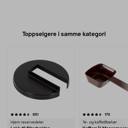
Toppselgere i samme kategori
4.5 av 5 stjerner
anmeldelser
4.5 av 5 stjerner
anmeldels
951
170
Hjem reservedeler
Te- og kaffetilbehør