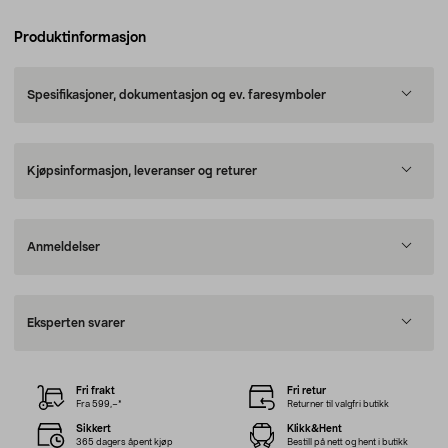
Produktinformasjon
Spesifikasjoner, dokumentasjon og ev. faresymboler
Kjøpsinformasjon, leveranser og returer
Anmeldelser
Eksperten svarer
Fri frakt
Fri retur
Fra 599,–*
Returner til valgfri butikk
Sikkert
Klikk&Hent
365 dagers åpent kjøp
Bestill på nett og hent i butikk