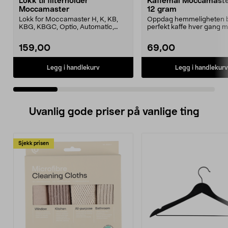
Lokk til filterholder
Kaffemål Moccamaster
Moccamaster
12 gram
Lokk for Moccamaster H, K, KB,
Oppdag hemmeligheten 
KBG, KBGC, Optio, Automatic,
perfekt kaffe hver gang 
Automatic S, Manual ...
denne eksklusive målesskj
159,00
69,00
Legg i handlekurv
Legg i handlekurv
Uvanlig gode priser på vanlige ting
Sjekk prisen