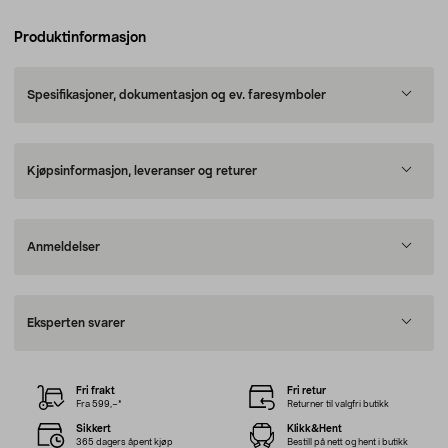
Produktinformasjon
Spesifikasjoner, dokumentasjon og ev. faresymboler
Kjøpsinformasjon, leveranser og returer
Anmeldelser
Eksperten svarer
Fri frakt
Fri retur
Fra 599,–*
Returner til valgfri butikk
Sikkert
Klikk&Hent
365 dagers åpent kjøp
Bestill på nett og hent i butikk