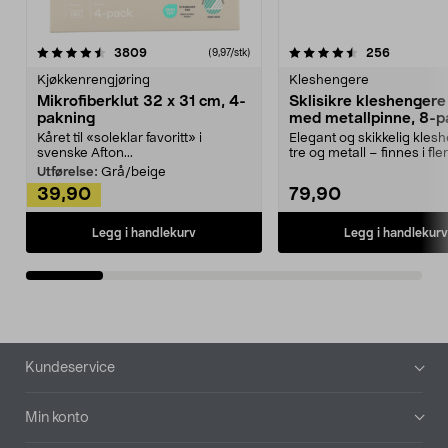
4.5av 5 stjerner
anmeldelser
4.5av 5 stjerner
anmeldels
3809
256
(9,97/stk)
Kjøkkenrengjøring
Kleshengere
Mikrofiberklut 32 x 31 cm, 4-
Sklisikre kleshengere 
pakning
med metallpinne, 8-p
Kåret til «soleklar favoritt» i
Elegant og skikkelig kles
svenske Afton...
tre og metall – finnes i fle
Kleshe...
Utførelse:
Grå/beige
39,90
79,90
Legg i handlekurv
Legg i handlekurv
Bunntekst
Kundeservice
Min konto