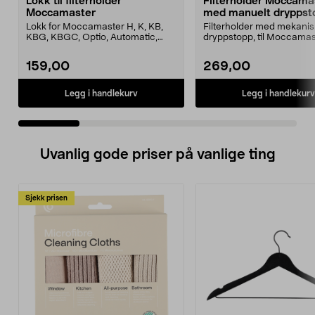
Lokk til filterholder
Filterholder Moccama
Moccamaster
med manuelt dryppst
Lokk for Moccamaster H, K, KB,
Filterholder med mekanis
KBG, KBGC, Optio, Automatic,
dryppstopp, til Moccamas
Automatic S, Manual ...
kaffetrakter. Passer model
159,00
269,00
Legg i handlekurv
Legg i handlekurv
Uvanlig gode priser på vanlige ting
Sjekk prisen