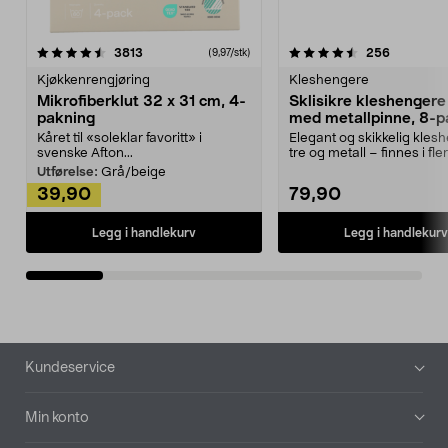
4.5av 5 stjerner
anmeldelser
4.5av 5 stjerner
anmeldels
3813
256
(9,97/stk)
Kjøkkenrengjøring
Kleshengere
Mikrofiberklut 32 x 31 cm, 4-
Sklisikre kleshengere 
pakning
med metallpinne, 8-p
Kåret til «soleklar favoritt» i
Elegant og skikkelig kles
svenske Afton...
tre og metall – finnes i fle
Kleshe...
Utførelse:
Grå/beige
39,90
79,90
Legg i handlekurv
Legg i handlekurv
Bunntekst
Kundeservice
Min konto