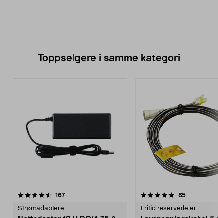
Toppselgere i samme kategori
5.0 av 5 stjerner
anmeldelser
4.0 av 5 stjerner
anmeldelse
167
85
Strømadaptere
Fritid reservedeler