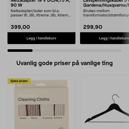
Nettadapter 19 V DC/4,75 A,
Lavspenningskabel 5
90 W
Gardena/Husqvarna/
ch/Flymo
Nettadapter/lader som bl.a.
Brukes mellom
passer til: JBL Xtreme JBL Xtreme
transformator/strømforsy
2JBL BoomboxJBL Bo...
ladestasjon.Til bl.a. robotg
399,00
299,90
Legg i handlekurv
Legg i handlekurv
Uvanlig gode priser på vanlige ting
Sjekk prisen