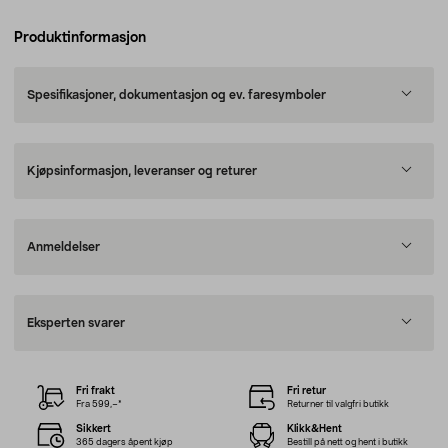
Produktinformasjon
Spesifikasjoner, dokumentasjon og ev. faresymboler
Kjøpsinformasjon, leveranser og returer
Anmeldelser
Eksperten svarer
Fri frakt
Fri retur
Fra 599,–*
Returner til valgfri butikk
Sikkert
Klikk&Hent
365 dagers åpent kjøp
Bestill på nett og hent i butikk