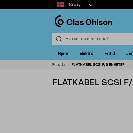
Select
Norway
market
Hjem
Elektro
Fritid
Je
Forside
FLATKABEL SCSI F/5 ENHETER
FLATKABEL SCSI F