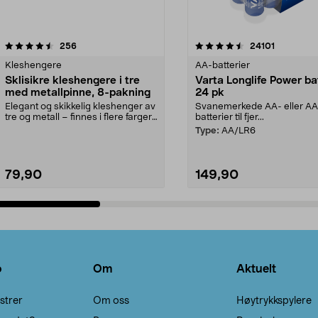
4.5av 5 stjerner
anmeldelser
4.5av 5 stjerner
anmeldels
256
24101
Kleshengere
AA-batterier
Sklisikre kleshengere i tre
Varta Longlife Power ba
med metallpinne, 8-pakning
24 pk
Elegant og skikkelig kleshenger av
Svanemerkede AA- eller A
tre og metall – finnes i flere farger.
batterier til fjer...
Kleshe...
Type:
AA/LR6
79,90
149,90
Legg i handlekurv
Legg i handlekurv
o
Om
Aktuelt
strer
Om oss
Høytrykkspylere