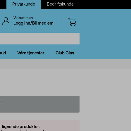
Privatkunde
Bedriftskunde
Velkommen
Logg inn/Bli medlem
bud
Våre tjenester
Club Clas
t
er
lignende produkter.