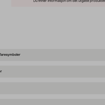
Du finner informasjon om det utgåtte produktet
 faresymboler
er