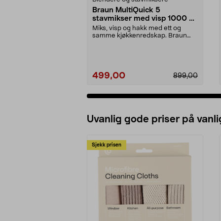
Braun MultiQuick 5
stavmikser med visp 1000 W,
MQ50202M
Miks, visp og hakk med ett og
samme kjøkkenredskap. Braun
MultiQuick 5 stavmikse...
499,00
899,00
Uvanlig gode priser på vanli
Sjekk prisen