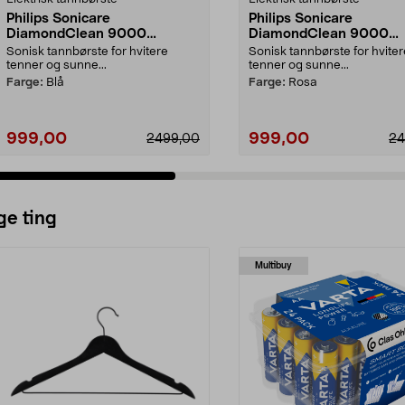
Philips Sonicare
Philips Sonicare
DiamondClean 9000
DiamondClean 9000
elektrisk tannbørste, Special
elektrisk tannbørste, Sp
Sonisk tannbørste for hvitere
Sonisk tannbørste for hviter
Edition
Edition
tenner og sunne...
tenner og sunne...
Farge:
Blå
Farge:
Rosa
999,00
999,00
2499,00
24
ge ting
Multibuy