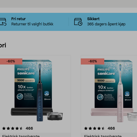
Fri retur
Sikkert
Returner til valgfri butikk
365 dagers åpent kjøp
ri
-60%
-60%
4.5 av 5 stjerner
anmeldelser
4.5 av 5 stjerner
anmeldelser
466
466
Elektrisk tannbørste
Elektrisk tannbørste