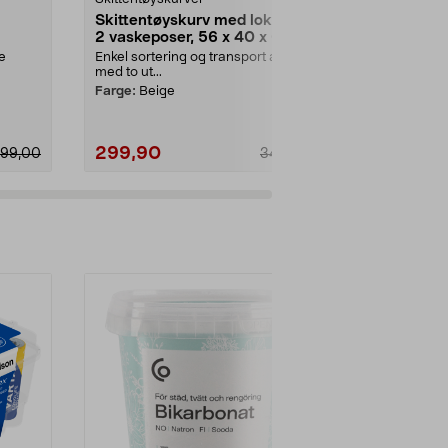
Skittentøyskurv med lokk og
Luftmadras
2 vaskeposer, 56 x 40 x 67
x 203 x 40
ecial
cm
e
Enkel sortering og transport av tøy
Ekstra høy, o
med to ut...
med flosset o
med innebyg..
Farge:
Beige
299,90
499,90
99,00
349,90