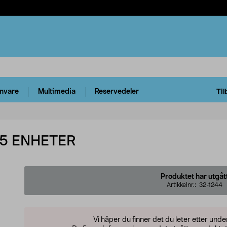
rnvare
Multimedia
Reservedeler
Til
/5 ENHETER
Produktet har utgåt
Artikkelnr.:
32-1244
Vi håper du finner det du leter etter und