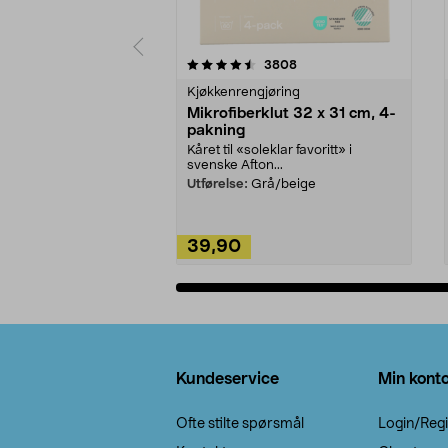
5av 5 stjerner
4.5av 5 stjerner
anmeldelser
3808
Kjøkkenrengjøring
Mikrofiberklut 32 x 31 cm, 4-
pakning
Kåret til «soleklar favoritt» i
svenske Afton...
Utførelse:
Grå/beige
39,90
Legg i handlekurv
Bunntekst
Kundeservice
Min kont
Ofte stilte spørsmål
Login/Regi