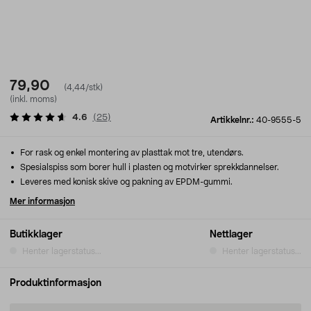
79,90
(4,44/stk)
(inkl. moms)
4.6
(
25
)
Artikkelnr.:
40-9555-5
For rask og enkel montering av plasttak mot tre, utendørs.
Spesialspiss som borer hull i plasten og motvirker sprekkdannelser.
Leveres med konisk skive og pakning av EPDM-gummi.
Mer informasjon
Butikklager
Nettlager
Henter lagerstatus...
Henter lagerstatus...
Produktinformasjon