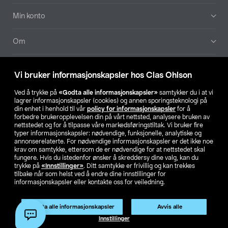
Min konto
Om
Aktuelt
Vi bruker informasjonskapsler hos Clas Ohlson
Våre selskaper
Ved å trykke på
«Godta alle informasjonskapsler»
samtykker du i at vi
lagrer informasjonskapsler (cookies) og annen sporingsteknologi på
din enhet i henhold til vår
policy for informasjonskapsler
for å
Finn din butikk
forbedre brukeropplevelsen din på vårt nettsted, analysere bruken av
nettstedet og for å tilpasse våre markedsføringstiltak. Vi bruker fire
typer informasjonskapsler: nødvendige, funksjonelle, analytiske og
annonserelaterte. For nødvendige informasjonskapsler er det ikke noe
SE
NO
FI
krav om samtykke, ettersom de er nødvendige for at nettstedet skal
fungere. Hvis du istedenfor ønsker å skreddersy dine valg, kan du
trykke på
«Innstillinger»
. Ditt samtykke er frivillig og kan trekkes
tilbake når som helst ved å endre dine innstillinger for
informasjonskapsler eller kontakte oss for veiledning.
Godta alle informasjonskapsler
Avvis alle
Privacy statement
Medlemsvilkår
Kjøpsvilkår
For bedrifter
Innstillinger
Endre til priser ekskl. moms