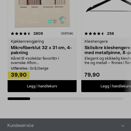
4.5av 5 stjerner
anmeldelser
4.5av 5 stjerner
anmeldels
3809
256
(9,97/stk)
Kjøkkenrengjøring
Kleshengere
Mikrofiberklut 32 x 31 cm, 4-
Sklisikre kleshengere 
pakning
med metallpinne, 8-p
Kåret til «soleklar favoritt» i
Elegant og skikkelig kles
svenske Afton...
tre og metall – finnes i fle
Kleshe...
Utførelse:
Grå/beige
39,90
79,90
Legg i handlekurv
Legg i handlekurv
Bunntekst
Kundeservice