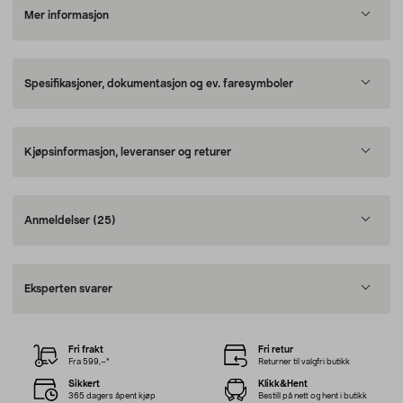
Mer informasjon
Spesifikasjoner, dokumentasjon og ev. faresymboler
Kjøpsinformasjon, leveranser og returer
Anmeldelser
(25)
Eksperten svarer
Fri frakt
Fri retur
Fra 599,–*
Returner til valgfri butikk
Sikkert
Klikk&Hent
365 dagers åpent kjøp
Bestill på nett og hent i butikk