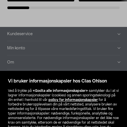
Bunntekst
Kundeservice
Min konto
Om
Aktuelt
Vi bruker informasjonskapsler hos Clas Ohlson
Våre selskaper
Ved å trykke på
«Godta alle informasjonskapsler»
samtykker du i at vi
lagrer informasjonskapsler (cookies) og annen sporingsteknologi på
din enhet i henhold til vår
policy for informasjonskapsler
for å
Finn din butikk
forbedre brukeropplevelsen din på vårt nettsted, analysere bruken av
nettstedet og for å tilpasse våre markedsføringstiltak. Vi bruker fire
typer informasjonskapsler: nødvendige, funksjonelle, analytiske og
annonserelaterte. For nødvendige informasjonskapsler er det ikke noe
SE
NO
FI
krav om samtykke, ettersom de er nødvendige for at nettstedet skal