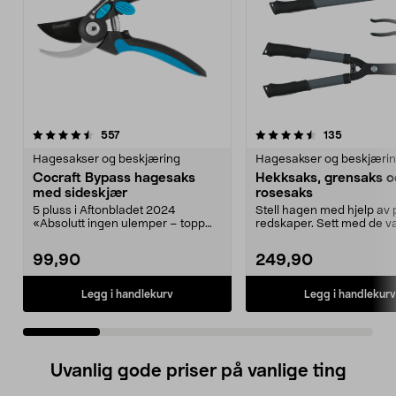
4.5 av 5 stjerner
anmeldelser
5.0 av 5 stjerner
anmeldels
557
135
Hagesakser og beskjæring
Hagesakser og beskjæri
Cocraft Bypass hagesaks
Hekksaks, grensaks o
med sideskjær
rosesaks
5 pluss i Aftonbladet 2024
Stell hagen med hjelp av 
«Absolutt ingen ulemper – topp
redskaper. Sett med de va
produkt!». Stell bloms...
verktøyene d...
99,90
249,90
Legg i handlekurv
Legg i handlekurv
Uvanlig gode priser på vanlige ting