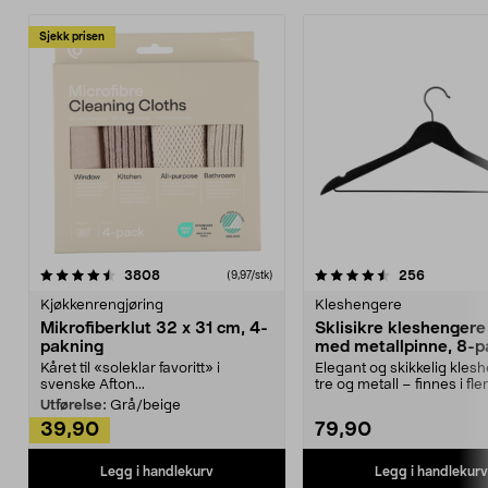
Sjekk prisen
4.5av 5 stjerner
anmeldelser
4.5av 5 stjerner
anmeldels
3808
256
(9,97/stk)
Kjøkkenrengjøring
Kleshengere
Mikrofiberklut 32 x 31 cm, 4-
Sklisikre kleshengere 
pakning
med metallpinne, 8-p
Kåret til «soleklar favoritt» i
Elegant og skikkelig kles
svenske Afton...
tre og metall – finnes i fle
Kleshe...
Utførelse:
Grå/beige
39,90
79,90
Legg i handlekurv
Legg i handlekurv