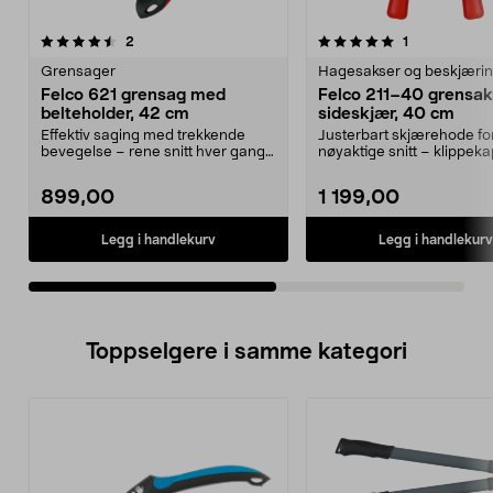
5.0av 5 stjerner
anmeldelser
5.0av 5 stjerner
anmeldelser
2
1
Grensager
Hagesakser og beskjæri
Felco 621 grensag med
Felco 211–40 grensa
belteholder, 42 cm
sideskjær, 40 cm
Effektiv saging med trekkende
Justerbart skjærehode fo
bevegelse – rene snitt hver gang.
nøyaktige snitt – klippeka
Felco 621 – gren...
35 mm. Felco...
899,00
1 199,00
Legg i handlekurv
Legg i handlekurv
Toppselgere i samme kategori