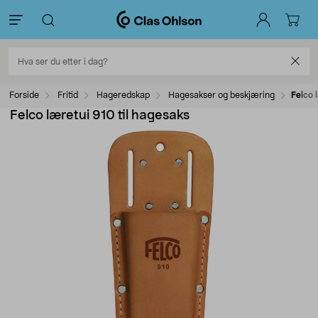
Forside
Fritid
Hageredskap
Hagesakser og beskjæring
Felco 
Felco læretui 910 til hagesaks