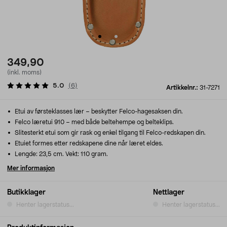
349,90
(inkl. moms)
5.0
(
6
)
Artikkelnr.:
31-7271
Etui av førsteklasses lær – beskytter Felco-hagesaksen din.
Felco læretui 910 – med både beltehempe og belteklips.
Slitesterkt etui som gir rask og enkel tilgang til Felco-redskapen din.
Etuiet formes etter redskapene dine når læret eldes.
Lengde: 23,5 cm. Vekt: 110 gram.
Mer informasjon
Butikklager
Nettlager
Henter lagerstatus...
Henter lagerstatus...