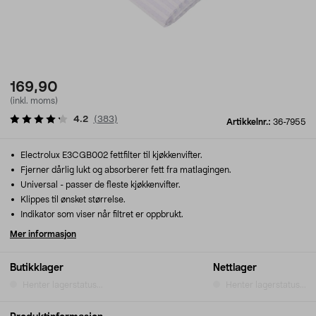
169,90
(inkl. moms)
4.2
(
383
)
Artikkelnr.:
36-7955
Electrolux E3CGB002 fettfilter til kjøkkenvifter.
Fjerner dårlig lukt og absorberer fett fra matlagingen.
Universal - passer de fleste kjøkkenvifter.
Klippes til ønsket størrelse.
Indikator som viser når filtret er oppbrukt.
Mer informasjon
Butikklager
Nettlager
Henter lagerstatus...
Henter lagerstatus...