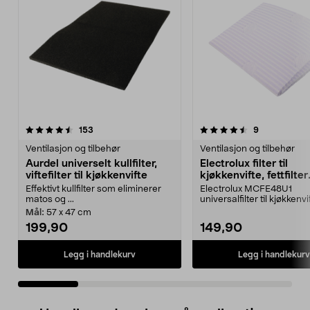
4.5 av 5 stjerner
anmeldelser
3.5 av 5 stjerner
anmeldelser
153
9
Ventilasjon og tilbehør
Ventilasjon og tilbehør
Aurdel universelt kullfilter,
Electrolux filter til
viftefilter til kjøkkenvifte
kjøkkenvifte, fettfilter
universal, 2-pakning
Effektivt kullfilter som eliminerer
Electrolux MCFE48U1
matos og ...
universalfilter til kjøkkenvif
som fjerner matos ...
Mål:
57 x 47 cm
199,90
149,90
Legg i handlekurv
Legg i handlekurv