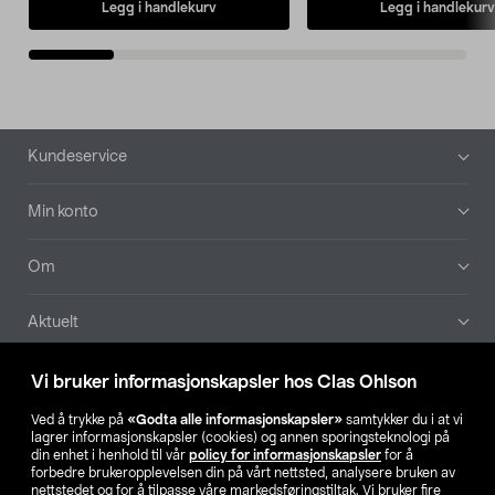
Legg i handlekurv
Legg i handlekurv
Bunntekst
Kundeservice
Min konto
Om
Aktuelt
Våre selskaper
Vi bruker informasjonskapsler hos Clas Ohlson
Ved å trykke på
«Godta alle informasjonskapsler»
samtykker du i at vi
Finn din butikk
lagrer informasjonskapsler (cookies) og annen sporingsteknologi på
din enhet i henhold til vår
policy for informasjonskapsler
for å
forbedre brukeropplevelsen din på vårt nettsted, analysere bruken av
SE
NO
FI
nettstedet og for å tilpasse våre markedsføringstiltak. Vi bruker fire