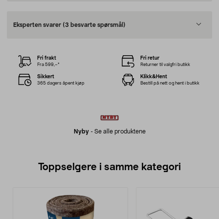
Eksperten svarer
(3 besvarte spørsmål)
Fri frakt
Fri retur
Fra 599,–*
Returner til valgfri butikk
Sikkert
Klikk&Hent
365 dagers åpent kjøp
Bestill på nett og hent i butikk
Nyby
-
Se alle produktene
Toppselgere i samme kategori