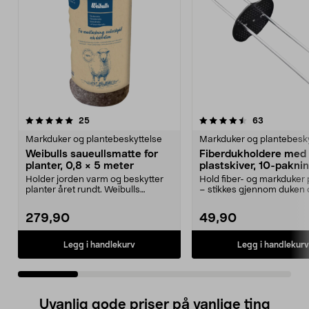
4.5 av 5 stjerner
anmeldelser
4.5 av 5 stjerner
anmeldelse
25
63
Markduker og plantebeskyttelse
Markduker og plantebesky
Weibulls saueullsmatte for
Fiberdukholdere med
planter, 0,8 × 5 meter
plastskiver, 10-pakni
Holder jorden varm og beskytter
Hold fiber- og markduker 
planter året rundt. Weibulls
– stikkes gjennom duken 
saueullsmatte – lan...
jorden. Fiber...
279,90
49,90
Legg i handlekurv
Legg i handlekurv
Uvanlig gode priser på vanlige ting