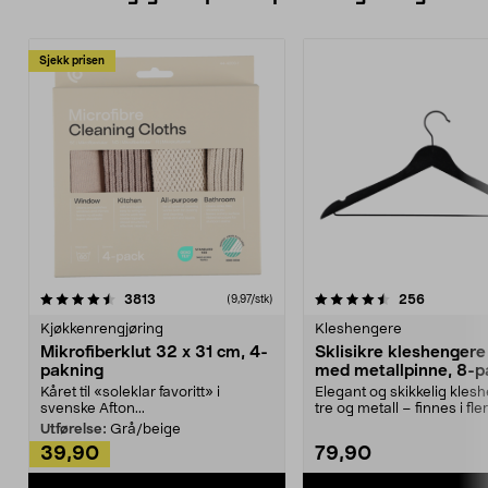
Sjekk prisen
4.5av 5 stjerner
anmeldelser
4.5av 5 stjerner
anmeldels
3813
256
(9,97/stk)
Kjøkkenrengjøring
Kleshengere
Mikrofiberklut 32 x 31 cm, 4-
Sklisikre kleshengere 
pakning
med metallpinne, 8-p
Kåret til «soleklar favoritt» i
Elegant og skikkelig kles
svenske Afton...
tre og metall – finnes i fle
Kleshe...
Utførelse:
Grå/beige
39,90
79,90