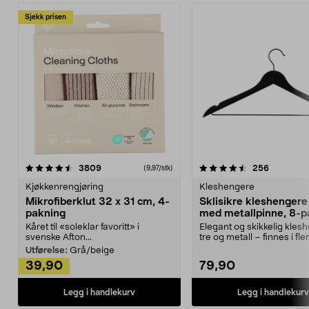
Sjekk prisen
4.5av 5 stjerner
anmeldelser
4.5av 5 stjerner
anmeldels
3809
256
(9,97/stk)
Kjøkkenrengjøring
Kleshengere
Mikrofiberklut 32 x 31 cm, 4-
Sklisikre kleshengere 
pakning
med metallpinne, 8-p
Kåret til «soleklar favoritt» i
Elegant og skikkelig kles
svenske Afton...
tre og metall – finnes i fle
Kleshe...
Utførelse:
Grå/beige
39,90
79,90
Legg i handlekurv
Legg i handlekurv