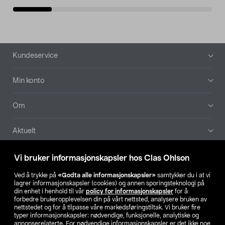
Bunntekst
Kundeservice
Min konto
Om
Aktuelt
Våre selskaper
Vi bruker informasjonskapsler hos Clas Ohlson
Ved å trykke på
«Godta alle informasjonskapsler»
samtykker du i at vi
Finn din butikk
lagrer informasjonskapsler (cookies) og annen sporingsteknologi på
din enhet i henhold til vår
policy for informasjonskapsler
for å
forbedre brukeropplevelsen din på vårt nettsted, analysere bruken av
SE
NO
FI
nettstedet og for å tilpasse våre markedsføringstiltak. Vi bruker fire
typer informasjonskapsler: nødvendige, funksjonelle, analytiske og
annonserelaterte. For nødvendige informasjonskapsler er det ikke noe