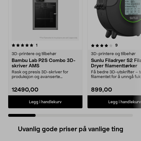
4.0 av 5 stjerner
anmeldelser
5.0 av 5 stjerner
anmeldelser
1
9
3D-printere og tilbehør
3D-printere og tilbehør
Bambu Lab P2S Combo 3D-
Sunlu Filadryer S2 Fi
skriver AMS
Dryer filamenttørker
Rask og presis 3D-skriver for
Få bedre 3D-utskrifter – t
produksjon og avanserte
filamentet for å unngå fuk
prosjekter i høy hastighet...
Filadryer S2 fi...
12490,00
899,00
Legg i handlekurv
Legg i handlekurv
Uvanlig gode priser på vanlige ting