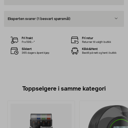
Eksperten svarer
(1 besvart spørsmål)
Fri frakt
Fri retur
Fra 599,–*
Returner til valgfri butikk
Sikkert
Klikk&Hent
365 dagers åpent kjøp
Bestill på nett og hent i butikk
Toppselgere i samme kategori