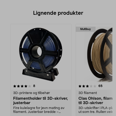
Lignende produkter
Multibuy
3.5av 5 stjerner
anmeldelser
4.0av 5 stjerner
anmeldel
8
65
3D-printere og tilbehør
3D filament
Filamentholder til 3D-skriver,
Clas Ohlson, filame
justerbar
til 3D-skriver
Fire kulelagre for jevn mating av
3D-utskrifter i PLA-pla
filament. Justerbar bredde –
ut som tre. Rullen veier 
passer ruller på ...
Universalrull...