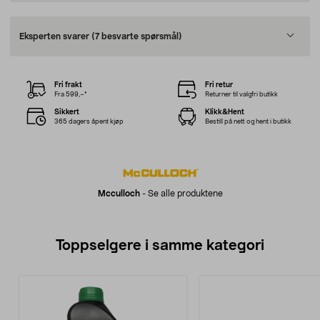
Eksperten svarer
(7 besvarte spørsmål)
Fri frakt
Fri retur
Fra 599,–*
Returner til valgfri butikk
Sikkert
Klikk&Hent
365 dagers åpent kjøp
Bestill på nett og hent i butikk
Mcculloch
-
Se alle produktene
Toppselgere i samme kategori