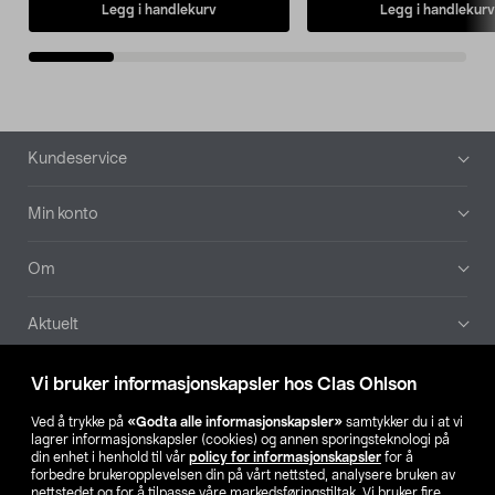
Legg i handlekurv
Legg i handlekurv
Bunntekst
Kundeservice
Min konto
Om
Aktuelt
Våre selskaper
Vi bruker informasjonskapsler hos Clas Ohlson
Ved å trykke på
«Godta alle informasjonskapsler»
samtykker du i at vi
Finn din butikk
lagrer informasjonskapsler (cookies) og annen sporingsteknologi på
din enhet i henhold til vår
policy for informasjonskapsler
for å
forbedre brukeropplevelsen din på vårt nettsted, analysere bruken av
SE
NO
FI
nettstedet og for å tilpasse våre markedsføringstiltak. Vi bruker fire