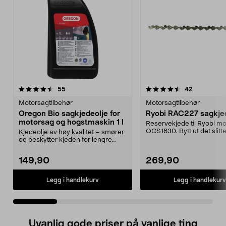
4.5 av 5 stjerner
anmeldelser
4.5 av 5 stjerner
anmeldelse
55
42
Motorsagtilbehør
Motorsagtilbehør
Oregon Bio sagkjedeolje for
Ryobi RAC227 sagkje
motorsag og hogstmaskin 1 l
Reservekjede til Ryobi m
OCS1830. Bytt ut det slitt
Kjedeolje av høy kvalitet – smører
og sag letter...
og beskytter kjeden for lengre
levetid. Orego...
149,90
269,90
Legg i handlekurv
Legg i handlekurv
Uvanlig gode priser på vanlige ting