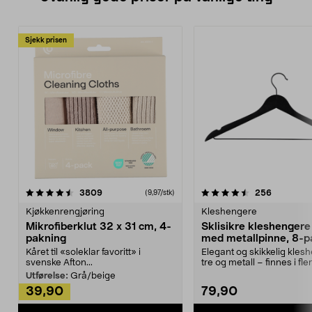
Sjekk prisen
4.5av 5 stjerner
anmeldelser
4.5av 5 stjerner
anmeldels
3809
256
(9,97/stk)
Kjøkkenrengjøring
Kleshengere
Mikrofiberklut 32 x 31 cm, 4-
Sklisikre kleshengere 
pakning
med metallpinne, 8-p
Kåret til «soleklar favoritt» i
Elegant og skikkelig kles
svenske Afton...
tre og metall – finnes i fle
Kleshe...
Utførelse:
Grå/beige
39,90
79,90