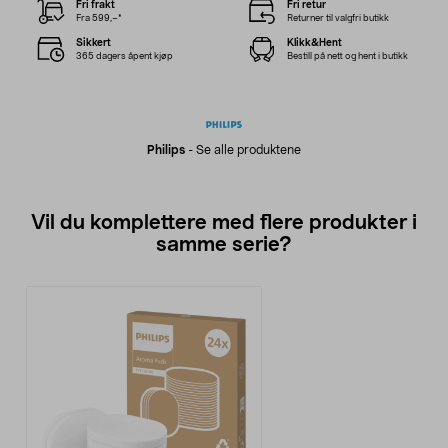
Fri frakt
Fri retur
Fra 599,–*
Returner til valgfri butikk
Sikkert
Klikk&Hent
365 dagers åpent kjøp
Bestill på nett og hent i butikk
Philips
-
Se alle produktene
Vil du komplettere med flere produkter i
samme serie?