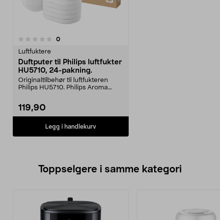
anmeldelser
0
Luftfuktere
Duftputer til Philips luftfukter
HU5710, 24-pakning.
Originaltilbehør til luftfukteren
Philips HU5710. Philips Aroma
Pads FY5100/00 –...
119,90
Legg i handlekurv
Toppselgere i samme kategori