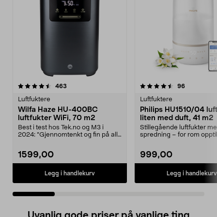
4.5 av 5 stjerner
anmeldelser
4.5 av 5 stjerner
anmeldelse
463
96
Luftfuktere
Luftfuktere
Wilfa Haze HU-400BC
Philips HU1510/04 luf
luftfukter WiFi, 70 m2
liten med duft, 41 m2
Best i test hos Tek.no og M3 i
Stillegående luftfukter m
2024: ”Gjennomtenkt og fin på alle
spredning – for rom opptil
nivåer. Tipp t...
Philips HU1510...
1599,00
999,00
Legg i handlekurv
Legg i handlekurv
Uvanlig gode priser på vanlige ting