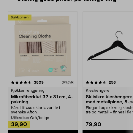
Sjekk prisen
4.5av 5 stjerner
anmeldelser
4.5av 5 stjerner
anmeldels
3809
256
(9,97/stk)
Kjøkkenrengjøring
Kleshengere
Mikrofiberklut 32 x 31 cm, 4-
Sklisikre kleshengere 
pakning
med metallpinne, 8-p
Kåret til «soleklar favoritt» i
Elegant og skikkelig kles
svenske Afton...
tre og metall – finnes i fle
Kleshe...
Utførelse:
Grå/beige
39,90
79,90