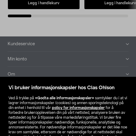
Legg i handlekurv
Legg i handlekurv
Bunntekst
Kundeservice
Min konto
Om
Vi bruker informasjonskapsler hos Clas Ohlson
Aktuelt
Ved å trykke på
«Godta alle informasjonskapsler»
samtykker du i at vi
lagrer informasjonskapsler (cookies) og annen sporingsteknologi på
Våre selskaper
din enhet i henhold til vår
policy for informasjonskapsler
for å
forbedre brukeropplevelsen din på vårt nettsted, analysere bruken av
nettstedet og for å tilpasse våre markedsføringstiltak. Vi bruker fire
Finn din butikk
typer informasjonskapsler: nødvendige, funksjonelle, analytiske og
annonserelaterte. For nødvendige informasjonskapsler er det ikke noe
krav om samtykke, ettersom de er nødvendige for at nettstedet skal
SE
NO
FI