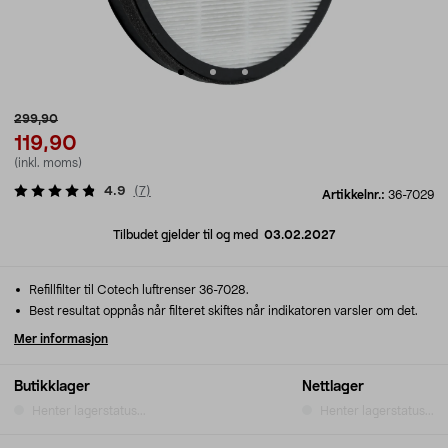
299,90
119,90
(inkl. moms)
4.9
(
7
)
Artikkelnr.:
36-7029
Tilbudet gjelder til og med
03.02.2027
Refillfilter til Cotech luftrenser 36-7028.
Best resultat oppnås når filteret skiftes når indikatoren varsler om det.
Mer informasjon
Butikklager
Nettlager
Henter lagerstatus...
Henter lagerstatus...