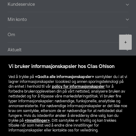
Bunntekst
Kundeservice
Min konto
Om
Product
+
quantity
Aktuelt
Våre selskaper
Vi bruker informasjonskapsler hos Clas Ohlson
Ved å trykke på
«Godta alle informasjonskapsler»
samtykker du i at vi
Finn din butikk
lagrer informasjonskapsler (cookies) og annen sporingsteknologi på
din enhet i henhold til vår
policy for informasjonskapsler
for å
forbedre brukeropplevelsen din på vårt nettsted, analysere bruken av
SE
NO
FI
nettstedet og for å tilpasse våre markedsføringstiltak. Vi bruker fire
typer informasjonskapsler: nødvendige, funksjonelle, analytiske og
annonserelaterte. For nødvendige informasjonskapsler er det ikke noe
krav om samtykke, ettersom de er nødvendige for at nettstedet skal
fungere. Hvis du istedenfor ønsker å skreddersy dine valg, kan du
trykke på
«Innstillinger»
. Ditt samtykke er frivillig og kan trekkes
tilbake når som helst ved å endre dine innstillinger for
informasjonskapsler eller kontakte oss for veiledning.
Privacy statement
Medlemsvilkår
Kjøpsvilkår
For bedrifter