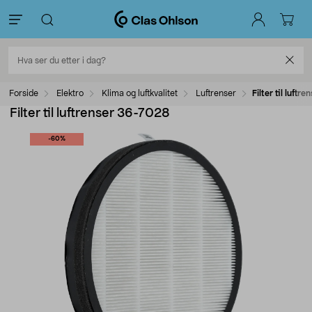
Forside
Elektro
Klima og luftkvalitet
Luftrenser
Filter til luft
Filter til luftrenser 36-7028
-60%