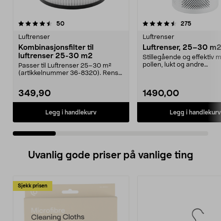
4.5 av 5 stjerner
anmeldelser
5.0 av 5 stjerner
anmeldels
50
275
Luftrenser
Luftrenser
Kombinasjonsfilter til
Luftrenser, 25–30 m
luftrenser 25-30 m2
Stillegående og effektiv m
pollen, lukt og andre
Passer til Luftrenser 25–30 m²
forurensninger. Luftren...
(artikkelnummer 36-8320). Rens
luften raskt og ef...
349,90
1490,00
Legg i handlekurv
Legg i handlekurv
Uvanlig gode priser på vanlige ting
Sjekk prisen