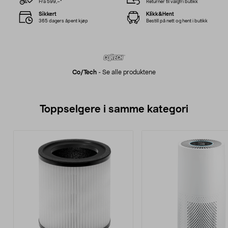
Fra 599,–*
Returner til valgfri butikk
Sikkert
Klikk&Hent
365 dagers åpent kjøp
Bestill på nett og hent i butikk
Co/tech
-
Se alle produktene
Toppselgere i samme kategori