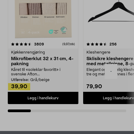
4.5av 5 stjerner
anmeldelser
4.5av 5 stjerner
anmeldels
3809
256
(9,97/stk)
Kjøkkenrengjøring
Kleshengere
Mikrofiberklut 32 x 31 cm, 4-
Sklisikre kleshengere 
pakning
med metallpinne, 8-p
Kåret til «soleklar favoritt» i
Elegant og skikkelig kles
-
svenske Afton...
tre og metall – finnes i fle
Kleshe...
Utførelse:
Grå/beige
39,90
79,90
Legg i handlekurv
Legg i handlekurv