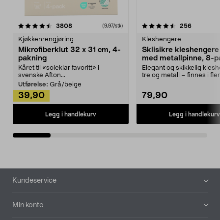
4.5av 5 stjerner
anmeldelser
4.5av 5 stjerner
anmeldels
3808
256
(9,97/stk)
Kjøkkenrengjøring
Kleshengere
Mikrofiberklut 32 x 31 cm, 4-
Sklisikre kleshengere 
pakning
med metallpinne, 8-p
Kåret til «soleklar favoritt» i
Elegant og skikkelig kles
svenske Afton...
tre og metall – finnes i fle
Kleshe...
Utførelse:
Grå/beige
39,90
79,90
Legg i handlekurv
Legg i handlekurv
Bunntekst
Kundeservice
Min konto