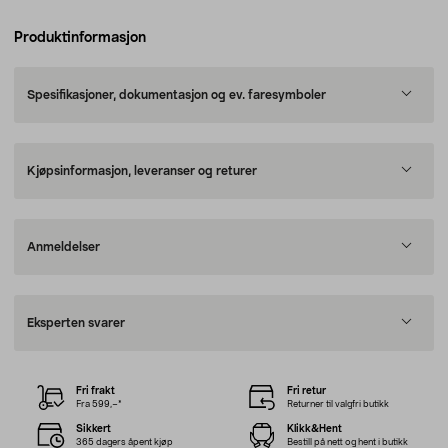
Produktinformasjon
Spesifikasjoner, dokumentasjon og ev. faresymboler
Kjøpsinformasjon, leveranser og returer
Anmeldelser
Eksperten svarer
Fri frakt
Fri retur
Fra 599,–*
Returner til valgfri butikk
Sikkert
Klikk&Hent
365 dagers åpent kjøp
Bestill på nett og hent i butikk