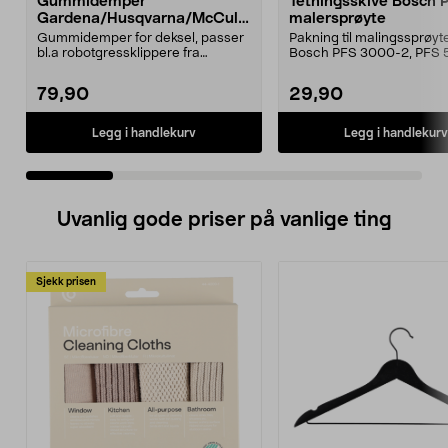
Gummidemper
Tetningsskive Bosch 
Gardena/Husqvarna/McCullo
malersprøyte
ch/Flymo
Gummidemper for deksel, passer
Pakning til malingssprøyt
bl.a robotgressklippere fra
Bosch PFS 3000-2, PFS 
Gardena, Flymo og McC...
og PFS 7000.
79,90
29,90
Legg i handlekurv
Legg i handlekurv
Uvanlig gode priser på vanlige ting
Sjekk prisen