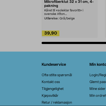
Mikrofiberklut 32 x 31 cm, 4-
pakning
Kåret til «soleklar favoritt» i
svenske Afton...
Utførelse:
Grå/beige
39,90
Legg i handlekurv
Bunntekst
Kundeservice
Min kont
Ofte stilte spørsmål
Login/Regi
Kontakt oss
Glemt pas
Tilgjengelighet
Mine sider
Kjøpsvilkår
Min ordreh
Retur / reklamasjon