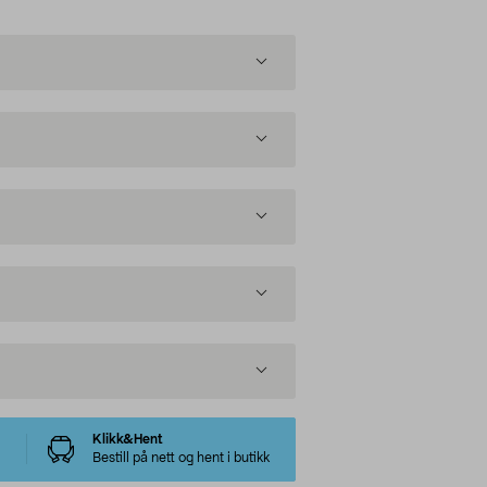
Klikk&Hent
Bestill på nett og hent i butikk