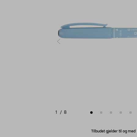
1
/
8
Tilbudet gjelder til og me