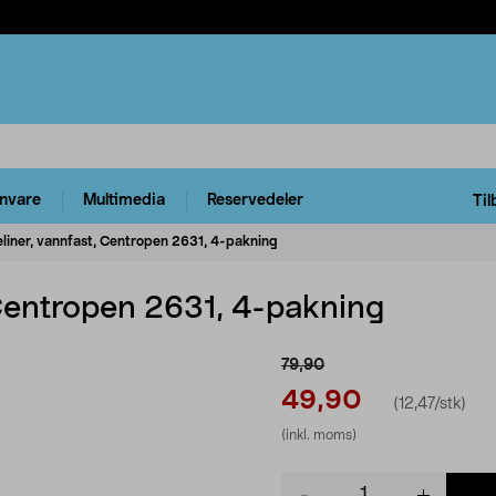
rnvare
Multimedia
Reservedeler
Til
eliner, vannfast, Centropen 2631, 4-pakning
 Centropen 2631, 4-pakning
79,90
49,90
(12,47/stk)
(inkl. moms)
Product