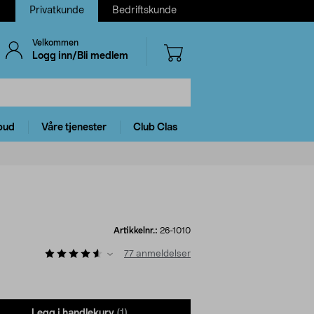
Privatkunde
Bedriftskunde
Velkommen
Logg inn/Bli medlem
bud
Våre tjenester
Club Clas
Artikkelnr.:
26-1010
77
anmeldelser
Legg i handlekurv
(1)