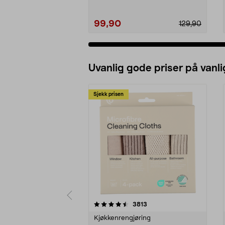
99,90
129,90
Uvanlig gode priser på vanli
Sjekk prisen
5av 5 stjerner
4.5av 5 stjerner
anmeldelser
3813
Kjøkkenrengjøring