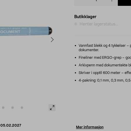
quantity
Butikklager
Henter lagerstatus...
Vannfast blekk og 4 tykkelser – p
dokumenter.
Fineliner med ERGO-grep – god k
Arkivpenn med dokumentekte blek
Skriver i opptil 600 meter – effe
4-pakning: 0,1 mm, 0,3 mm, 0,5
d
05.02.2027
Mer informasjon