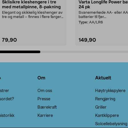
Sklisikre kleshengere i tre
Varta Longlife Power ba
med metallpinne, 8-pakning
24 pk
Elegant og skikkelig kleshenger av
Svanemerkede AA- eller A
tre og metall – finnes i flere farger.
batterier til fjer...
Kleshe...
Type:
AA/LR6
79,90
149,90
Legg i handlekurv
Legg i handlekurv
o
Om
Aktuelt
strer
Om oss
Høytrykkspylere
sordet?
Presse
Rengjøring
Bærekraft
Griller
istorikk
Karriere
Kantklippere
Solcellebelysning