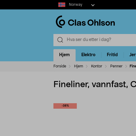
Select
Norway
market
Hjem
Elektro
Fritid
Je
Forside
Hjem
Kontor
Penner
Fin
Fineliner, vannfast,
-38%