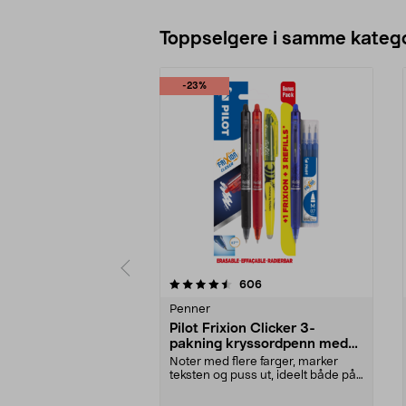
Toppselgere i samme katego
-23%
5 av 5 stjerner
4.5 av 5 stjerner
anmeldelser
606
Penner
Pilot Frixion Clicker 3-
pakning kryssordpenn med
refill og markeringstusj
Noter med flere farger, marker
teksten og puss ut, ideelt både på
jobben og skol...