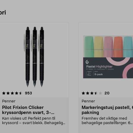
ri
3.5 av 5 stjerner
anmeldelser
4.5 av 5 stjerner
anmeldelser
953
20
Penner
Penner
Pilot Frixion Clicker
Markeringstusj pastell, 
kryssordpenn svart, 3-
pakning
pakning
Kan viskes ut! Perfekt penn til
Fremhev det viktige med
kryssord – svart blekk. Behagelig,
behagelige pastellfarger. 6
gummigrep og ...
harmoniske nyanser som gjør