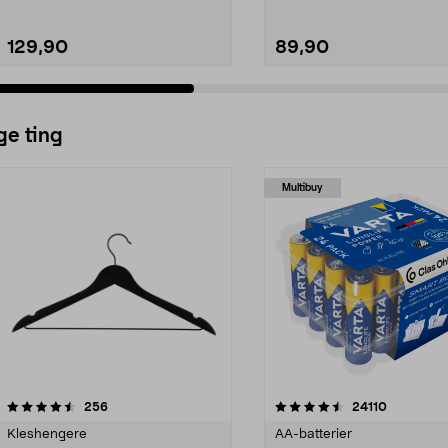
129,90
89,90
ge ting
Multibuy
4.5av 5 stjerner
anmeldelser
4.5av 5 stjerner
anmeldels
256
24110
Kleshengere
AA-batterier