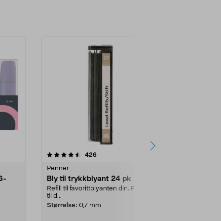
4.0 av 5 stjerner
anmeldelser
3.5
426
6
Penner
Penner
6-
Bly til trykkblyant 24 pk
Gelpenn sv
storpaknin
Refill til favorittblyanten din. Passer
til d...
Myk og presis
mm ST-spiss
Størrelse:
0,7 mm
 ...
storpakning m