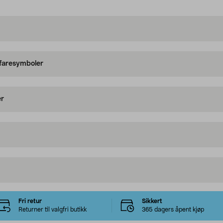
 faresymboler
er
Fri retur
Sikkert
Returner til valgfri butikk
365 dagers åpent kjøp