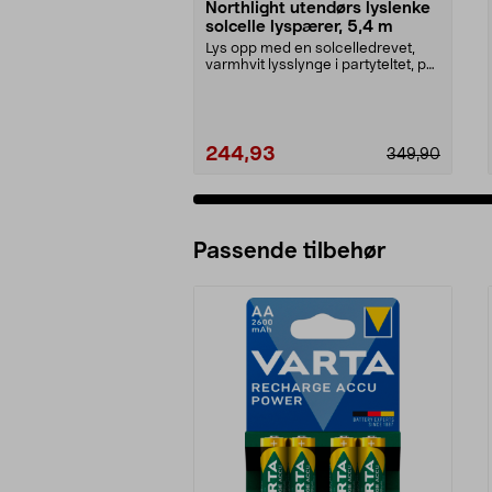
Northlight utendørs lyslenke
solcelle lyspærer, 5,4 m
Lys opp med en solcelledrevet,
varmhvit lysslynge i partyteltet, på
balkongen el...
244,93
349,90
Passende tilbehør