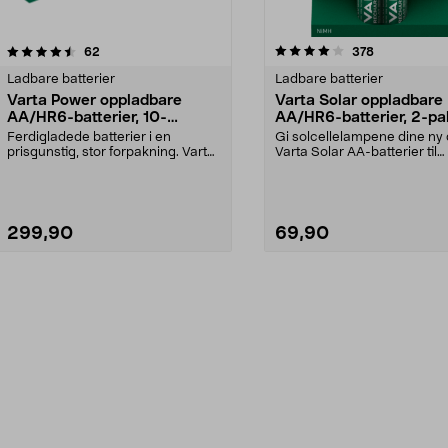
4.0av 5 stjerner
anmeldelser
anmeldelser
62
378
Ladbare batterier
Ladbare batterier
Varta Power oppladbare
Varta Solar oppladbare
AA/HR6-batterier, 10-
AA/HR6-batterier, 2-pa
pakning
Ferdigladede batterier i en
Gi solcellelampene dine ny 
prisgunstig, stor forpakning. Varta
Varta Solar AA-batterier til
Power, oppladbar...
solcellebelysning ...
299,90
69,90
Legg i handlekurv
Legg i handlekurv