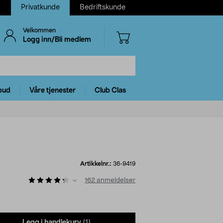
Privatkunde
Bedriftskunde
Velkommen
Logg inn/Bli medlem
bud
Våre tjenester
Club Clas
Artikkelnr.:
36-9419
162
anmeldelser
Legg i handlekurv
(1)