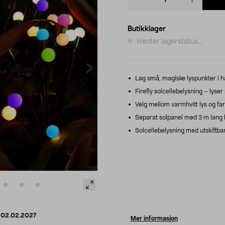
quantity
Butikklager
Henter lagerstatus...
Lag små, magiske lyspunkter i h
Firefly solcellebelysning – lyser 
Velg mellom varmhvitt lys og far
Separat solpanel med 3 m lang ka
Solcellebelysning med utskiftbar
d
02.02.2027
Mer informasjon