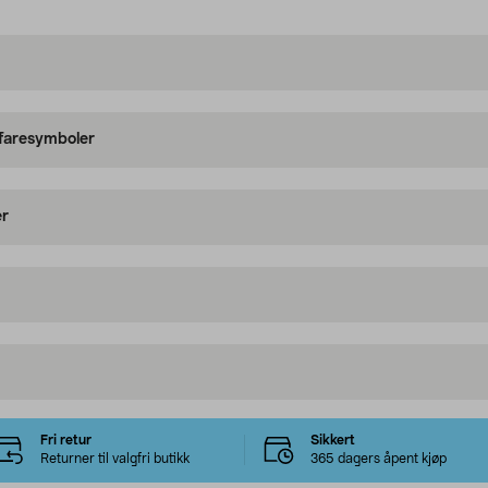
 faresymboler
er
Fri retur
Sikkert
Returner til valgfri butikk
365 dagers åpent kjøp