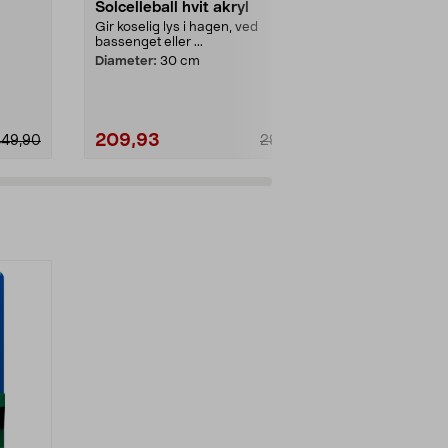
Solcelleball hvit akryl
Northlight 
solcelle
Gir koselig lys i hagen, ved
bassenget eller ...
Fleksibel lysli
eller alt...
Diameter:
30 cm
Lengde:
5 m
209,93
209,93
449,90
299,90