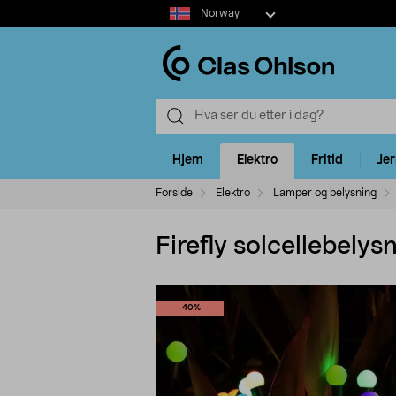
Select
Norway
market
Hjem
Elektro
Fritid
Je
Forside
Elektro
Lamper og belysning
Firefly solcellebelysn
-40%