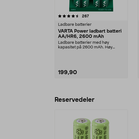
5av 5 stjerner
4.5av 5 stjerner
anmeldelser
267
Ladbare batterier
VARTA Power ladbart batteri
AA/HR6, 2600 mAh
Ladbare batterier med høy
kapasitet på 2600 mAh. Høy
ytelse - for krevende appar...
199,90
Legg i handlekurv
Reservedeler