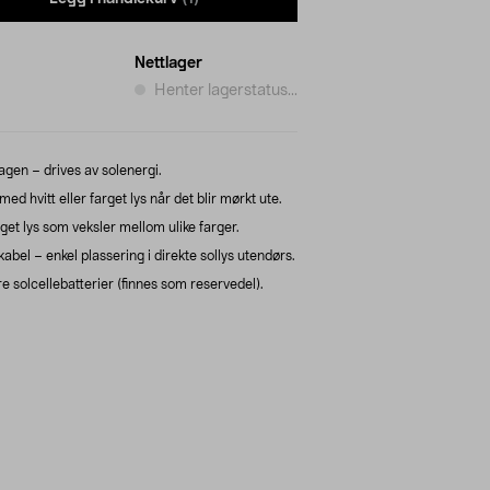
Nettlager
Henter lagerstatus...
agen – drives av solenergi.
med hvitt eller farget lys når det blir mørkt ute.
get lys som veksler mellom ulike farger.
bel – enkel plassering i direkte sollys utendørs.
e solcellebatterier (finnes som reservedel).