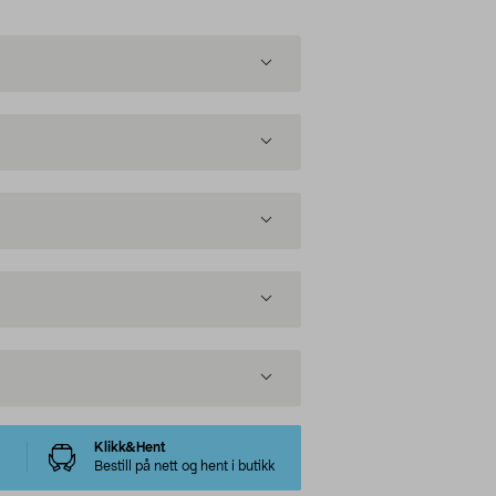
Klikk&Hent
Bestill på nett og hent i butikk