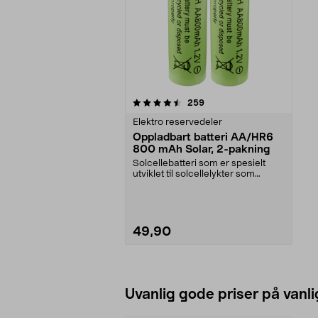
5av 5 stjerner
anmeldelser
259
Elektro reservedeler
Oppladbart batteri AA/HR6
800 mAh Solar, 2-pakning
Solcellebatteri som er spesielt
utviklet til solcellelykter som
bruker AA-batter...
49,90
Legg i handlekurv
Uvanlig gode priser på vanli