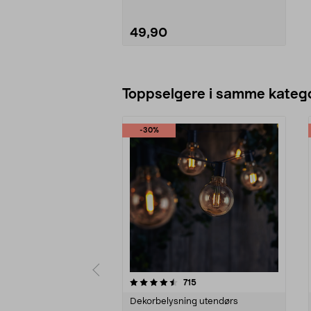
49,90
Legg i handlekurv
Toppselgere i samme katego
-30%
5 av 5 stjerner
4.5 av 5 stjerner
anmeldelser
715
Dekorbelysning utendørs