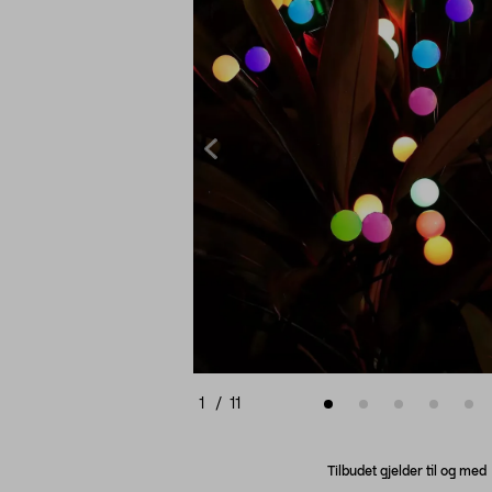
1
/
11
Tilbudet gjelder til og me