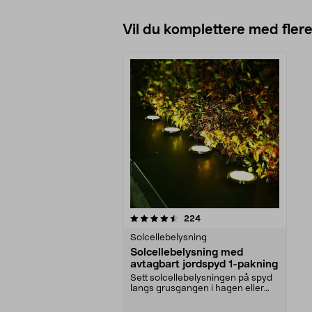
Vil du komplettere med fler
5av 5 stjerner
anmeldelser
224
Solcellebelysning
Solcellebelysning med
avtagbart jordspyd 1-pakning
Sett solcellebelysningen på spyd
langs grusgangen i hagen eller
ved uteplassen. ...