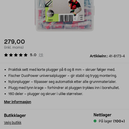
279,00
(inkl. moms)
5.0
(
1
)
Artikkelnr.:
41-8173-4
Praktisk sett med korte plugger på 6 og 8 mm – skruer følger med.
Fischer DuoPower universalplugger – gir stabil og trygg montering.
Nylonplugger – tilpasser seg automatisk etter alle grunnmaterialer.
Plugg med tynn krage – forhindrer at pluggen trykkes inn i borehullet.
160 deler – plugger og skruer i ulike størrelser.
Mer informasjon
Nettlager
Butikklager
På lager
(100+)
Velg butikk