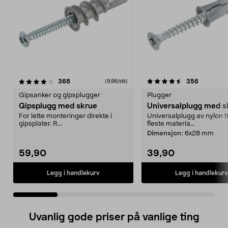
4.5 av 5 stjerner
anmeldelser
4.5 av 5 stjerner
anmeldels
368
356
(9,98/stk)
Gipsanker og gipsplugger
Plugger
Gipsplugg med skrue
Universalplugg med s
For lette monteringer direkte i
Universalplugg av nylon ti
gipsplater. R...
fleste materia...
Dimensjon:
6x28 mm
59,90
39,90
Legg i handlekurv
Legg i handlekurv
Uvanlig gode priser på vanlige ting