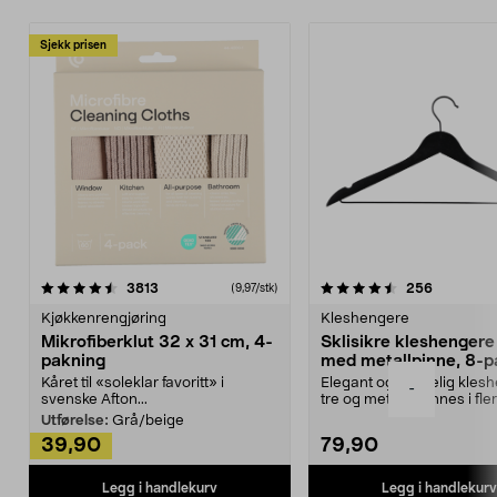
Sjekk prisen
4.5av 5 stjerner
anmeldelser
4.5av 5 stjerner
anmeldels
3813
256
(9,97/stk)
Kjøkkenrengjøring
Kleshengere
Mikrofiberklut 32 x 31 cm, 4-
Sklisikre kleshengere 
pakning
med metallpinne, 8-p
Kåret til «soleklar favoritt» i
Elegant og skikkelig kles
-
svenske Afton...
tre og metall – finnes i fle
Kleshe...
Utførelse:
Grå/beige
39,90
79,90
Legg i handlekurv
Legg i handlekurv