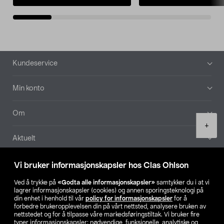
Bunntekst
Kundeservice
Min konto
Om
Product
+
quantity
Aktuelt
Våre selskaper
Vi bruker informasjonskapsler hos Clas Ohlson
Ved å trykke på
«Godta alle informasjonskapsler»
samtykker du i at vi
Finn din butikk
lagrer informasjonskapsler (cookies) og annen sporingsteknologi på
din enhet i henhold til vår
policy for informasjonskapsler
for å
forbedre brukeropplevelsen din på vårt nettsted, analysere bruken av
SE
NO
FI
nettstedet og for å tilpasse våre markedsføringstiltak. Vi bruker fire
typer informasjonskapsler: nødvendige, funksjonelle, analytiske og