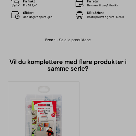
Fri frakt
Fri retur
Fra 599,–*
Returner til valgfri butikk
Sikkert
Klikk&Hent
365 dagers åpent kjøp
Bestill på nett og hent i butikk
Free 1
-
Se alle produktene
Vil du komplettere med flere produkter i
samme serie?