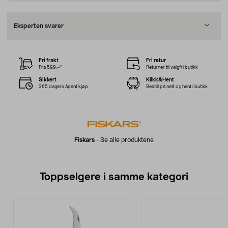
Eksperten svarer
Fri frakt
Fri retur
Fra 599,–*
Returner til valgfri butikk
Sikkert
Klikk&Hent
365 dagers åpent kjøp
Bestill på nett og hent i butikk
Fiskars
-
Se alle produktene
Toppselgere i samme kategori