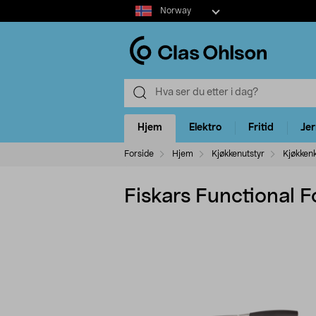
Select
Norway
market
Hjem
Elektro
Fritid
Je
Forside
Hjem
Kjøkkenutstyr
Kjøkken
Fiskars Functional 