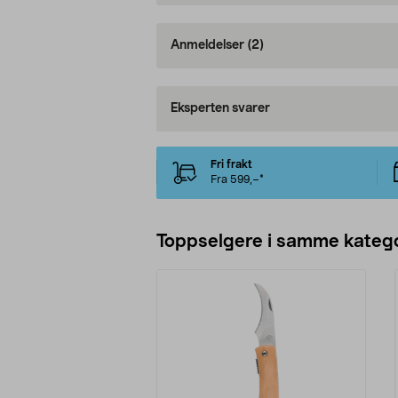
Anmeldelser
(2)
Eksperten svarer
Fri frakt
Fra 599,–*
Toppselgere i samme katego