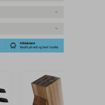
Klikk&Hent
Bestill på nett og hent i butikk