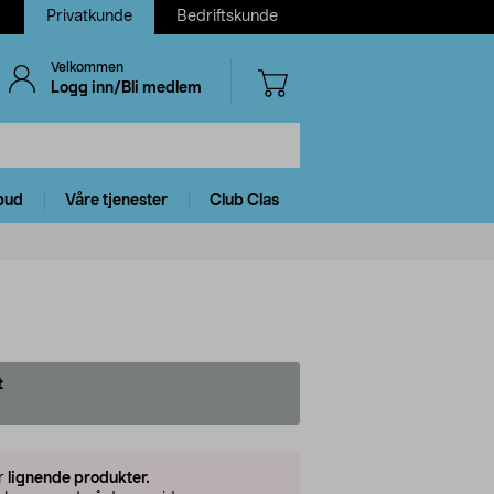
Privatkunde
Bedriftskunde
Velkommen
Logg inn/Bli medlem
bud
Våre tjenester
Club Clas
t
er
lignende produkter.