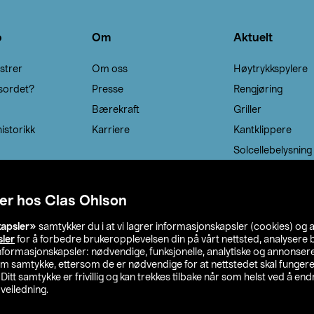
o
Om
Aktuelt
strer
Om oss
Høytrykkspylere
sordet?
Presse
Rengjøring
Bærekraft
Griller
istorikk
Karriere
Kantklippere
Solcellebelysning
er hos Clas Ohlson
kapsler»
samtykker du i at vi lagrer informasjonskapsler (cookies) og 
sler
for å forbedre brukeropplevelsen din på vårt nettsted, analysere b
 informasjonskapsler: nødvendige, funksjonelle, analytiske og annonse
om samtykke, ettersom de er nødvendige for at nettstedet skal fungere
. Ditt samtykke er frivillig og kan trekkes tilbake når som helst ved å endr
veiledning.
lson
Privacy statement
Medlemsvilkår
Kjøpsvilkår
F