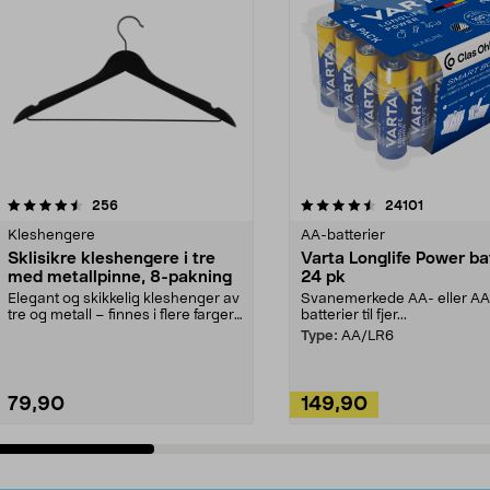
4.5av 5 stjerner
anmeldelser
4.5av 5 stjerner
anmeldels
256
24101
Kleshengere
AA-batterier
Sklisikre kleshengere i tre
Varta Longlife Power ba
med metallpinne, 8-pakning
24 pk
Elegant og skikkelig kleshenger av
Svanemerkede AA- eller A
tre og metall – finnes i flere farger.
batterier til fjer...
Kleshe...
Type:
AA/LR6
79,90
149,90
Legg i handlekurv
Legg i handlekurv