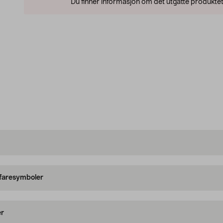
Du finner informasjon om det utgåtte produktet
 faresymboler
er