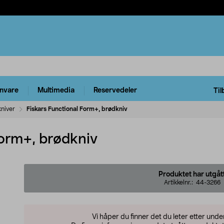
rnvare
Multimedia
Reservedeler
Til
kniver
Fiskars Functional Form+, brødkniv
Form+, brødkniv
Produktet har utgåt
Artikkelnr.:
44-3266
Vi håper du finner det du leter etter und