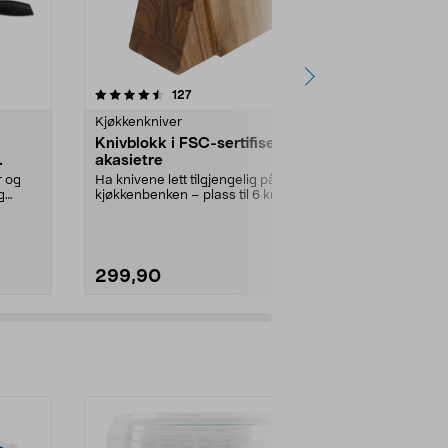
4.5 av 5 stjerner
anmeldelser
4.0
127
4
Kjøkkenkniver
Kjøkkenknive
Knivblokk i FSC-sertifisert
Magnetisk kn
akasietre
vegg, 40 c
r og
Ha knivene lett tilgjengelig på
Frigjør benke
g
kjøkkenbenken – plass til 6 kniver.
for hånden – 
Knivblokk i ...
FSC®-merket t
299,90
249,90