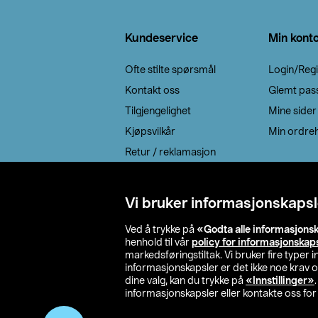
Bunntekst
Kundeservice
Min kont
Ofte stilte spørsmål
Login/Regi
Kontakt oss
Glemt pas
Tilgjengelighet
Mine sider
Kjøpsvilkår
Min ordreh
Retur / reklamasjon
EE-avfall
Cookie policy
Vi bruker informasjonskapsl
Leveringsalternativ
Ved å trykke på
«Godta alle informasjons
henhold til vår
policy for informasjonskap
markedsføringstiltak. Vi bruker fire typer
informasjonskapsler er det ikke noe krav 
dine valg, kan du trykke på
«Innstillinger»
informasjonskapsler eller kontakte oss for 
© 2026 Clas Oh