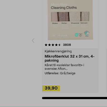
5av 5 stjerner
4.5av 5 stjerner
anmeldelser
3808
Kjøkkenrengjøring
Mikrofiberklut 32 x 31 cm, 4-
pakning
Kåret til «soleklar favoritt» i
svenske Afton...
Utførelse:
Grå/beige
39,90
Legg i handlekurv