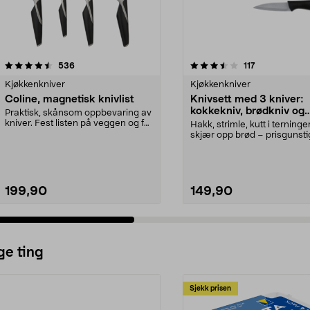
3.5 av 5 stjerner
anmeldelser
4.5 av 5 stjerner
anmeldelser
536
117
Kjøkkenkniver
Kjøkkenkniver
Coline, magnetisk knivlist
Knivsett med 3 kniver:
kokkekniv, brødkniv og
Praktisk, skånsom oppbevaring av
skrellekniv
kniver. Fest listen på veggen og få
Hakk, strimle, kutt i terninge
en god over...
skjær opp brød – prisgunsti
startsett til kj...
199,90
149,90
ge ting
Sjekk prisen