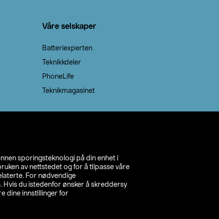
Våre selskaper
Batteriexperten
Teknikkdeler
PhoneLife
Teknikmagasinet
annen sporingsteknologi på din enhet i
ruken av nettstedet og for å tilpasse våre
relaterte. For nødvendige
. Hvis du istedenfor ønsker å skreddersy
e dine innstillinger for
inn din butikk