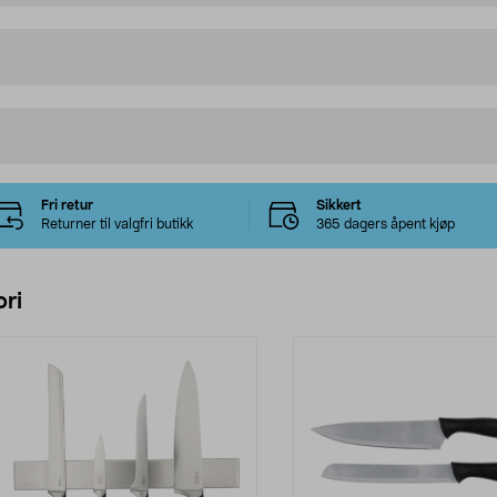
Fri retur
Sikkert
Returner til valgfri butikk
365 dagers åpent kjøp
ri