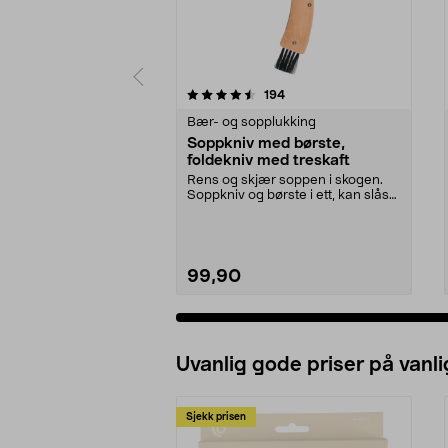
5 av 5 stjerner
4.5 av 5 stjerner
anmeldelser
194
Bær- og sopplukking
Soppkniv med børste,
foldekniv med treskaft
Rens og skjær soppen i skogen.
Soppkniv og børste i ett, kan slås
sammen. Kniv m...
99,90
Uvanlig gode priser på vanli
Sjekk prisen