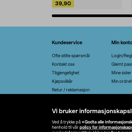
39,90
Legg i handlekurv
Bunntekst
Kundeservice
Min kont
Ofte stilte spørsmål
Login/Regi
Kontakt oss
Glemt pas
Tilgjengelighet
Mine sider
Kjøpsvilkår
Min ordreh
Retur / reklamasjon
EE-avfall
Cookie policy
Vi bruker informasjonskapsl
Leveringsalternativ
Ved å trykke på
«Godta alle informasjons
henhold til vår
policy for informasjonskap