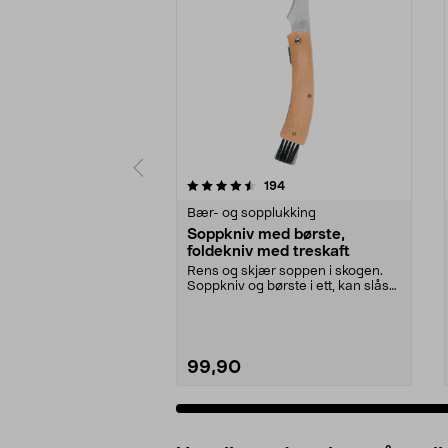
5 av 5 stjerner
4.5 av 5 stjerner
anmeldelser
194
Bær- og sopplukking
Soppkniv med børste,
foldekniv med treskaft
Rens og skjær soppen i skogen.
Soppkniv og børste i ett, kan slås
sammen. Kniv m...
99,90