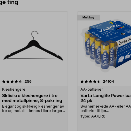
ge ting
Multibuy
4.5av 5 stjerner
anmeldelser
4.5av 5 stjerner
anmeldels
256
24104
Kleshengere
AA-batterier
Sklisikre kleshengere i tre
Varta Longlife Power ba
med metallpinne, 8-pakning
24 pk
Elegant og skikkelig kleshenger av
Svanemerkede AA- eller A
tre og metall – finnes i flere farger.
batterier til fjer...
Kleshe...
Type:
AA/LR6