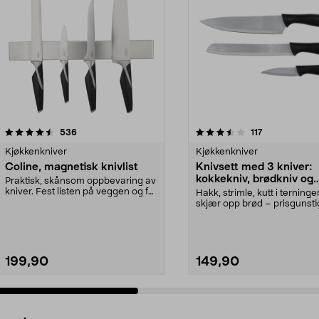
3.5 av 5 stjerner
anmeldelser
4.5 av 5 stjerner
anmeldelser
536
117
Kjøkkenkniver
Kjøkkenkniver
Coline, magnetisk knivlist
Knivsett med 3 kniver:
kokkekniv, brødkniv og
Praktisk, skånsom oppbevaring av
skrellekniv
kniver. Fest listen på veggen og få
Hakk, strimle, kutt i terninge
en god over...
skjær opp brød – prisgunsti
startsett til kj...
199,90
149,90