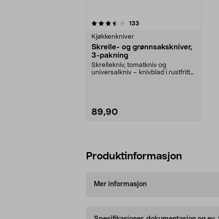
5av 5 stjerner
anmeldelser
133
Kjøkkenkniver
Skrelle- og grønnsakskniver,
3-pakning
Skrellekniv, tomatkniv og
universalkniv – knivblad i rustfritt
stål. Skrelle- og...
89,90
Legg i handlekurv
Produktinformasjon
Mer informasjon