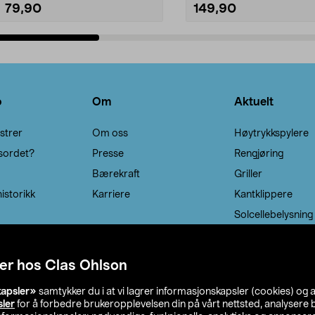
79,90
149,90
Legg i handlekurv
Legg i handlekurv
o
Om
Aktuelt
strer
Om oss
Høytrykkspylere
sordet?
Presse
Rengjøring
Bærekraft
Griller
istorikk
Karriere
Kantklippere
Solcellebelysning
er hos Clas Ohlson
kapsler»
samtykker du i at vi lagrer informasjonskapsler (cookies) og 
sler
for å forbedre brukeropplevelsen din på vårt nettsted, analysere b