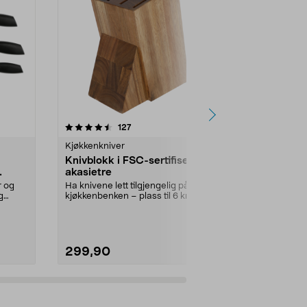
4.5 av 5 stjerner
anmeldelser
4.0
127
4
Kjøkkenkniver
Kjøkkenknive
Knivblokk i FSC-sertifisert
Magnetisk kn
akasietre
vegg, 40 c
r og
Ha knivene lett tilgjengelig på
Frigjør benke
g
kjøkkenbenken – plass til 6 kniver.
for hånden – 
Knivblokk i ...
FSC®-merket t
299,90
249,90