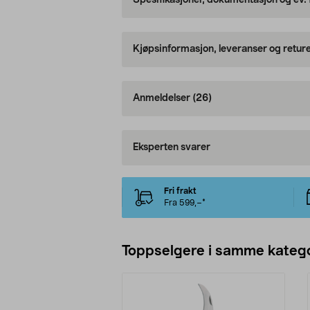
Spesifikasjoner, dokumentasjon og ev.
Kjøpsinformasjon, leveranser og retur
Anmeldelser
(26)
Eksperten svarer
Fri frakt
Fra 599,–*
Toppselgere i samme katego