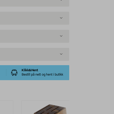
Klikk&Hent
Bestill på nett og hent i butikk