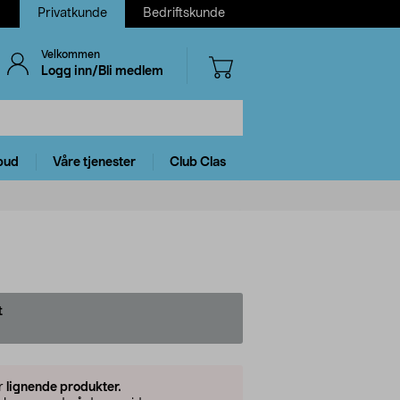
Privatkunde
Bedriftskunde
Velkommen
Logg inn/Bli medlem
bud
Våre tjenester
Club Clas
t
er
lignende produkter.