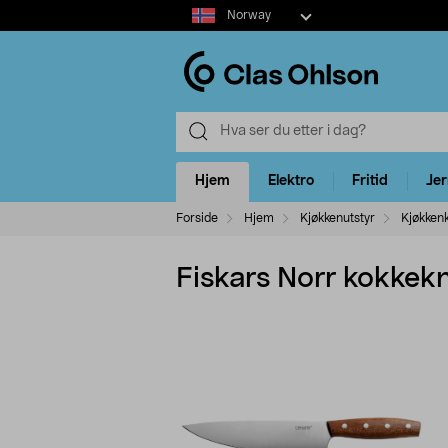
Select
Norway
market
Hjem
Elektro
Fritid
Je
Forside
Hjem
Kjøkkenutstyr
Kjøkken
Fiskars Norr kokkekn