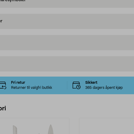
 faresymboler
er
Fri retur
Sikkert
Returner til valgfri butikk
365 dagers åpent kjøp
ri