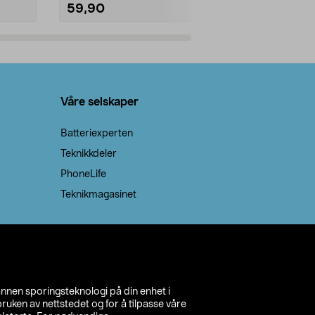
59,90
69,90
Legg i handlekurv
Legg 
Våre selskaper
Batteriexperten
Teknikkdeler
PhoneLife
Teknikmagasinet
annen sporingsteknologi på din enhet i
ruken av nettstedet og for å tilpasse våre