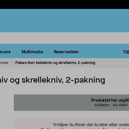
rnvare
Multimedia
Reservedeler
Til
kniver
Fiskars Norr kokkekniv og skrellekniv, 2-pakning
iv og skrellekniv, 2-pakning
Produktet har utgåt
Artikkelnr.:
44-4949
Vi håper du finner det du leter etter und