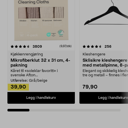
4.5av 5 stjerner
anmeldelser
4.5av 5 stjerner
anmeldels
3809
256
(9,97/stk)
Kjøkkenrengjøring
Kleshengere
Mikrofiberklut 32 x 31 cm, 4-
Sklisikre kleshengere 
pakning
med metallpinne, 8-p
Kåret til «soleklar favoritt» i
Elegant og skikkelig kles
svenske Afton...
tre og metall – finnes i fle
Kleshe...
Utførelse:
Grå/beige
39,90
79,90
Legg i handlekurv
Legg i handlekurv