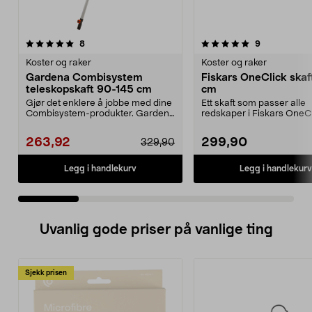
5.0 av 5 stjerner
anmeldelser
4.5 av 5 stjerner
anmeldelser
8
9
Koster og raker
Koster og raker
Gardena Combisystem
Fiskars OneClick skaft
teleskopskaft 90-145 cm
cm
Gjør det enklere å jobbe med dine
Ett skaft som passer alle
Combisystem-produkter. Gardena
redskaper i Fiskars OneCl
Combisystem tel...
system. Fiskars OneClick-.
263,92
299,90
329,90
Legg i handlekurv
Legg i handlekurv
Uvanlig gode priser på vanlige ting
Sjekk prisen