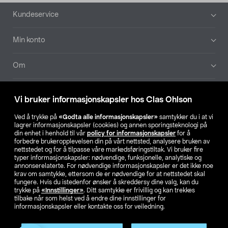
Bunntekst
Kundeservice
Min konto
Om
Aktuelt
Vi bruker informasjonskapsler hos Clas Ohlson
Våre selskaper
Ved å trykke på
«Godta alle informasjonskapsler»
samtykker du i at vi
lagrer informasjonskapsler (cookies) og annen sporingsteknologi på
din enhet i henhold til vår
policy for informasjonskapsler
for å
Finn din butikk
forbedre brukeropplevelsen din på vårt nettsted, analysere bruken av
nettstedet og for å tilpasse våre markedsføringstiltak. Vi bruker fire
typer informasjonskapsler: nødvendige, funksjonelle, analytiske og
annonserelaterte. For nødvendige informasjonskapsler er det ikke noe
SE
NO
FI
krav om samtykke, ettersom de er nødvendige for at nettstedet skal
fungere. Hvis du istedenfor ønsker å skreddersy dine valg, kan du
trykke på
«Innstillinger»
. Ditt samtykke er frivillig og kan trekkes
tilbake når som helst ved å endre dine innstillinger for
informasjonskapsler eller kontakte oss for veiledning.