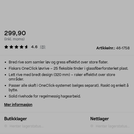
299,90
(inkl. moms)
4.6
(
8
)
Artikkelnr.:
46-1758
Bred rive som samler løv og gress effektivt over store flater.
Fiskars OneClick løvrive – 25 fleksible tinder i glassfiberforsterket plast.
Lett rive med bredt design (320 mm) – raker effektivt over store
områder.
Passer alle skaft i OneClick-systemet (selges separat). Raskt og enkelt å
bytte.
Solid rivehode for regelmessig hagearbeid.
Mer informasjon
Butikklager
Nettlager
Henter lagerstatus...
Henter lagerstatus...