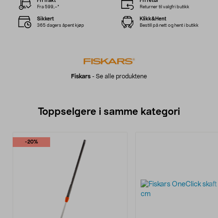
Fri frakt
Fri retur
Fra 599,–*
Returner til valgfri butikk
Sikkert
Klikk&Hent
365 dagers åpent kjøp
Bestill på nett og hent i butikk
Fiskars
-
Se alle produktene
Toppselgere i samme kategori
-20%