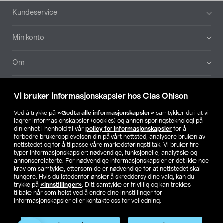
Bunntekst
Kundeservice
Min konto
Om
Aktuelt
Vi bruker informasjonskapsler hos Clas Ohlson
Våre selskaper
Ved å trykke på
«Godta alle informasjonskapsler»
samtykker du i at vi
lagrer informasjonskapsler (cookies) og annen sporingsteknologi på
din enhet i henhold til vår
policy for informasjonskapsler
for å
Finn din butikk
forbedre brukeropplevelsen din på vårt nettsted, analysere bruken av
nettstedet og for å tilpasse våre markedsføringstiltak. Vi bruker fire
typer informasjonskapsler: nødvendige, funksjonelle, analytiske og
annonserelaterte. For nødvendige informasjonskapsler er det ikke noe
SE
NO
FI
krav om samtykke, ettersom de er nødvendige for at nettstedet skal
fungere. Hvis du istedenfor ønsker å skreddersy dine valg, kan du
trykke på
«Innstillinger»
. Ditt samtykke er frivillig og kan trekkes
tilbake når som helst ved å endre dine innstillinger for
informasjonskapsler eller kontakte oss for veiledning.