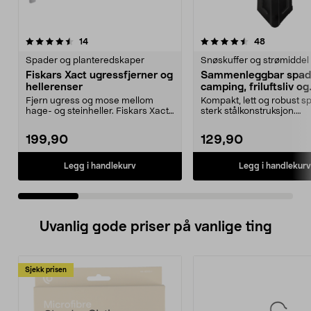
4.5 av 5 stjerner
anmeldelser
4.5 av 5 stjerner
anmeldelse
14
48
Spader og planteredskaper
Snøskuffer og strømiddel
Fiskars Xact ugressfjerner og
Sammenleggbar spade
hellerenser
camping, friluftsliv og
nødssituasjoner
Fjern ugress og mose mellom
Kompakt, lett og robust s
hage- og steinheller. Fiskars Xact
sterk stålkonstruksjon.
ugressfjerner – k...
Sammenleggbar spade – ti
199,90
129,90
Legg i handlekurv
Legg i handlekurv
Uvanlig gode priser på vanlige ting
Sjekk prisen