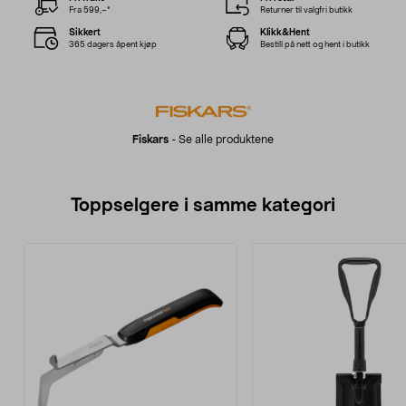
Fra 599,–*
Returner til valgfri butikk
Sikkert
Klikk&Hent
365 dagers åpent kjøp
Bestill på nett og hent i butikk
Fiskars
-
Se alle produktene
Toppselgere i samme kategori