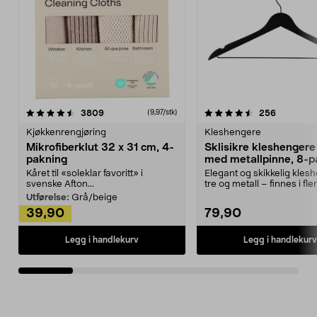
4.5av 5 stjerner
anmeldelser
4.5av 5 stjerner
anmeldels
3809
256
(9,97/stk)
Kjøkkenrengjøring
Kleshengere
Mikrofiberklut 32 x 31 cm, 4-
Sklisikre kleshengere 
pakning
med metallpinne, 8-p
Kåret til «soleklar favoritt» i
Elegant og skikkelig kles
svenske Afton...
tre og metall – finnes i fle
Kleshe...
Utførelse:
Grå/beige
39,90
79,90
Legg i handlekurv
Legg i handlekurv