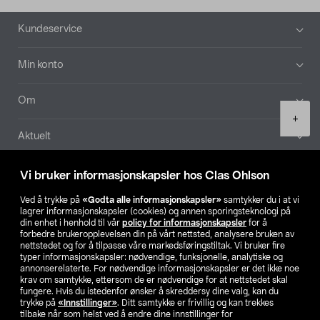
Bunntekst
Kundeservice
Min konto
Om
Product
+
quantity
Aktuelt
Våre selskaper
Vi bruker informasjonskapsler hos Clas Ohlson
Ved å trykke på
«Godta alle informasjonskapsler»
samtykker du i at vi
Finn din butikk
lagrer informasjonskapsler (cookies) og annen sporingsteknologi på
din enhet i henhold til vår
policy for informasjonskapsler
for å
forbedre brukeropplevelsen din på vårt nettsted, analysere bruken av
SE
NO
FI
nettstedet og for å tilpasse våre markedsføringstiltak. Vi bruker fire
typer informasjonskapsler: nødvendige, funksjonelle, analytiske og
annonserelaterte. For nødvendige informasjonskapsler er det ikke noe
krav om samtykke, ettersom de er nødvendige for at nettstedet skal
fungere. Hvis du istedenfor ønsker å skreddersy dine valg, kan du
trykke på
«Innstillinger»
. Ditt samtykke er frivillig og kan trekkes
tilbake når som helst ved å endre dine innstillinger for