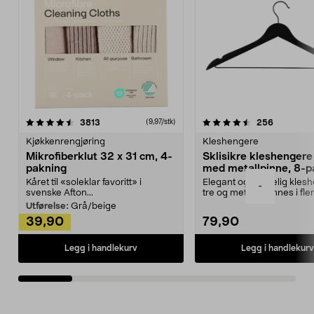
4.5av 5 stjerner
anmeldelser
4.5av 5 stjerner
anmeldels
3813
256
(9,97/stk)
Kjøkkenrengjøring
Kleshengere
Mikrofiberklut 32 x 31 cm, 4-
Sklisikre kleshengere 
pakning
med metallpinne, 8-p
Kåret til «soleklar favoritt» i
Elegant og skikkelig kles
-
svenske Afton...
tre og metall – finnes i fle
Kleshe...
Utførelse:
Grå/beige
39,90
79,90
Legg i handlekurv
Legg i handlekurv