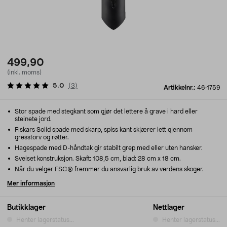
499,90
(inkl. moms)
5.0
(
3
)
Artikkelnr.:
46-1759
Stor spade med stegkant som gjør det lettere å grave i hard eller
steinete jord.
Fiskars Solid spade med skarp, spiss kant skjærer lett gjennom
gresstorv og røtter.
Hagespade med D-håndtak gir stabilt grep med eller uten hansker.
Sveiset konstruksjon. Skaft: 108,5 cm, blad: 28 cm x 18 cm.
Når du velger FSC® fremmer du ansvarlig bruk av verdens skoger.
Mer informasjon
Butikklager
Nettlager
Henter lagerstatus...
Henter lagerstatus...