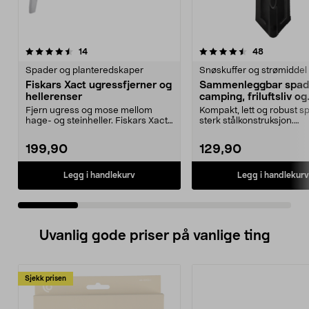
4.5 av 5 stjerner
anmeldelser
4.5 av 5 stjerner
anmeldelse
14
48
Spader og planteredskaper
Snøskuffer og strømiddel
Fiskars Xact ugressfjerner og
Sammenleggbar spade
hellerenser
camping, friluftsliv og
nødssituasjoner
Fjern ugress og mose mellom
Kompakt, lett og robust s
hage- og steinheller. Fiskars Xact
sterk stålkonstruksjon.
ugressfjerner – k...
Sammenleggbar spade – ti
199,90
129,90
Legg i handlekurv
Legg i handlekurv
Uvanlig gode priser på vanlige ting
Sjekk prisen