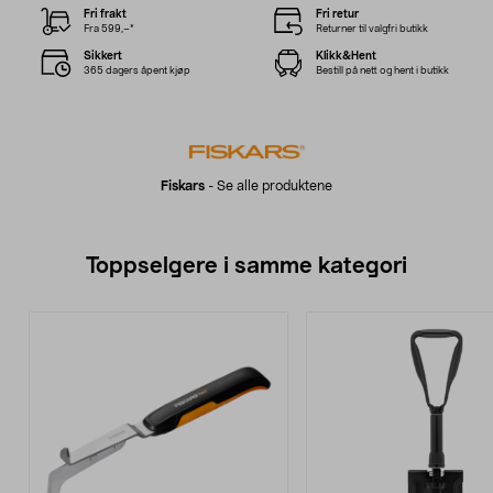
Fri frakt
Fri retur
Fra 599,–*
Returner til valgfri butikk
Sikkert
Klikk&Hent
365 dagers åpent kjøp
Bestill på nett og hent i butikk
Fiskars
-
Se alle produktene
Toppselgere i samme kategori