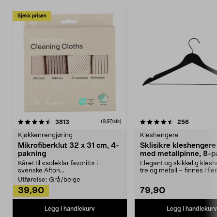
Sjekk prisen
4.5av 5 stjerner
anmeldelser
4.5av 5 stjerner
anmeldels
3813
256
(9,97/stk)
Kjøkkenrengjøring
Kleshengere
Mikrofiberklut 32 x 31 cm, 4-
Sklisikre kleshengere 
pakning
med metallpinne, 8-p
Kåret til «soleklar favoritt» i
Elegant og skikkelig kles
svenske Afton...
tre og metall – finnes i fle
Kleshe...
Utførelse:
Grå/beige
39,90
79,90
Legg i handlekurv
Legg i handlekurv