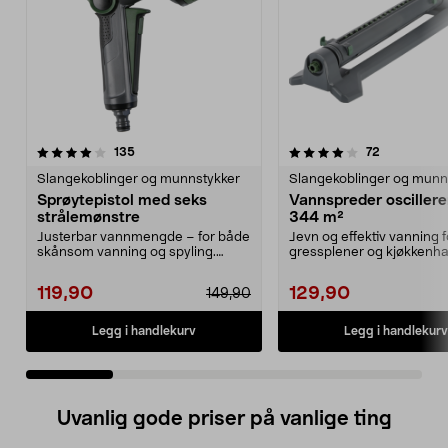
4.0 av 5 stjerner
anmeldelser
4.5 av 5 stjerner
anmeldelse
135
72
Slangekoblinger og munnstykker
Slangekoblinger og munn
Sprøytepistol med seks
Vannspreder oscillere
strålemønstre
344 m²
Justerbar vannmengde – for både
Jevn og effektiv vanning f
skånsom vanning og spyling.
gressplener og kjøkkenha
Hendig vanningspisto...
Vannspreder oscilleren...
119,90
129,90
149,90
Legg i handlekurv
Legg i handlekurv
Uvanlig gode priser på vanlige ting