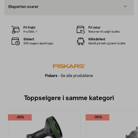
Eksperten svarer
Fri frakt
Fri retur
Fra 599,–*
Returner til valgfri butikk
Sikkert
Klikk&Hent
365 dagers åpent kjøp
Bestill på nett og hent i butikk
Fiskars
-
Se alle produktene
Toppselgere i samme kategori
-20%
-35%