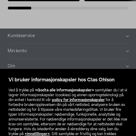
Bunntekst
Kundeservice
Min konto
Om
Vi bruker informasjonskapsler hos Clas Ohlson
Aktuelt
Ved å trykke på
«Godta alle informasjonskapsler»
samtykker du i at vi
lagrer informasjonskapsler (cookies) og annen sporingsteknologi på
Våre selskaper
din enhet i henhold til vår
policy for informasjonskapsler
for å
forbedre brukeropplevelsen din på vårt nettsted, analysere bruken av
nettstedet og for å tilpasse våre markedsføringstiltak. Vi bruker fire
Finn din butikk
typer informasjonskapsler: nødvendige, funksjonelle, analytiske og
annonserelaterte. For nødvendige informasjonskapsler er det ikke noe
krav om samtykke, ettersom de er nødvendige for at nettstedet skal
SE
NO
FI
fungere. Hvis du istedenfor ønsker å skreddersy dine valg, kan du
trykke på
«Innstillinger»
. Ditt samtykke er frivillig og kan trekkes