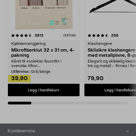
4.5av 5 stjerner
anmeldelser
4.5av 5 stjerner
anmeldels
3813
256
(9,97/stk)
Kjøkkenrengjøring
Kleshengere
Mikrofiberklut 32 x 31 cm, 4-
Sklisikre kleshengere 
pakning
med metallpinne, 8-p
Kåret til «soleklar favoritt» i
Elegant og skikkelig kles
svenske Afton...
tre og metall – finnes i fle
Kleshe...
Utførelse:
Grå/beige
39,90
79,90
Legg i handlekurv
Legg i handlekurv
Bunntekst
Kundeservice