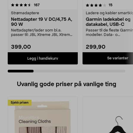
4.0 av 5 stjerner
anmeldelser
4.5 av 5 stjerner
anmeldelse
167
15
Strømadaptere
Ladere og kabler smartkl
Nettadapter 19 V DC/4,75 A,
Garmin ladekabel og
90 W
datakabel, USB-C
Nettadapter/lader som bl.a.
Passer til de fleste Garmi
passer til: JBL Xtreme JBL Xtreme
modeller. Data- o...
2JBL BoomboxJBL Bo...
399,00
299,90
Se varianter
Legg i handlekurv
Uvanlig gode priser på vanlige ting
Sjekk prisen