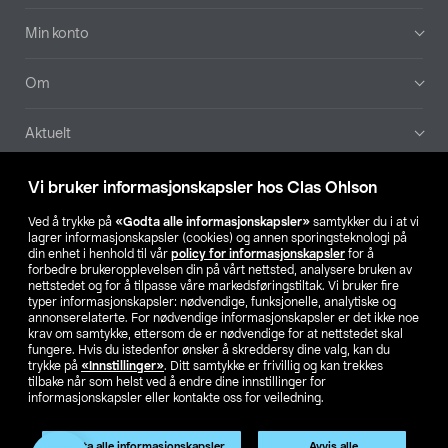
Min konto
Om
Aktuelt
Våre selskaper
Vi bruker informasjonskapsler hos Clas Ohlson
Ved å trykke på
«Godta alle informasjonskapsler»
samtykker du i at vi
Finn din butikk
lagrer informasjonskapsler (cookies) og annen sporingsteknologi på
din enhet i henhold til vår
policy for informasjonskapsler
for å
forbedre brukeropplevelsen din på vårt nettsted, analysere bruken av
SE
NO
FI
nettstedet og for å tilpasse våre markedsføringstiltak. Vi bruker fire
typer informasjonskapsler: nødvendige, funksjonelle, analytiske og
annonserelaterte. For nødvendige informasjonskapsler er det ikke noe
krav om samtykke, ettersom de er nødvendige for at nettstedet skal
fungere. Hvis du istedenfor ønsker å skreddersy dine valg, kan du
trykke på
«Innstillinger»
. Ditt samtykke er frivillig og kan trekkes
tilbake når som helst ved å endre dine innstillinger for
informasjonskapsler eller kontakte oss for veiledning.
Privacy statement
Medlemsvilkår
Kjøpsvilkår
For bedrifter
Endre til priser ekskl. moms
Produktet har utgått
Godta alle informasjonskapsler
Avvis alle