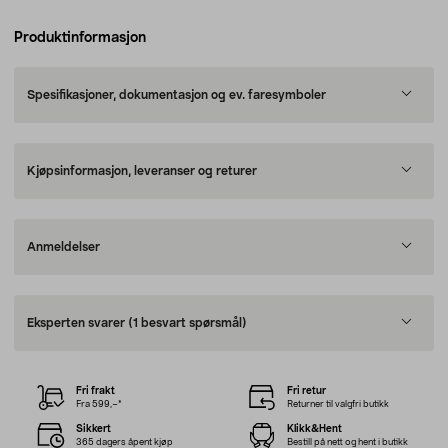
Produktinformasjon
Spesifikasjoner, dokumentasjon og ev. faresymboler
Kjøpsinformasjon, leveranser og returer
Anmeldelser
Eksperten svarer
(1 besvart spørsmål)
Fri frakt
Fri retur
Fra 599,–*
Returner til valgfri butikk
Sikkert
Klikk&Hent
365 dagers åpent kjøp
Bestill på nett og hent i butikk