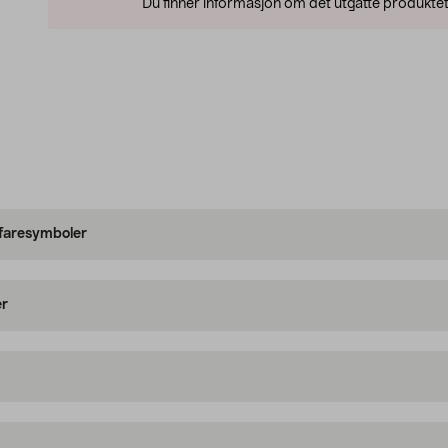
Du finner informasjon om det utgåtte produktet
 faresymboler
er