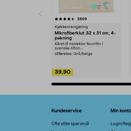
5av 5 stjerner
4.5av 5 stjerner
anmeldelser
3809
Kjøkkenrengjøring
Mikrofiberklut 32 x 31 cm, 4-
pakning
Kåret til «soleklar favoritt» i
svenske Afton...
Utførelse:
Grå/beige
39,90
Legg i handlekurv
Bunntekst
Kundeservice
Min kont
Ofte stilte spørsmål
Login/Regi