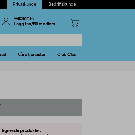
Privatkunde
Bedriftskunde
Velkommen
Logg inn/Bli medlem
bud
Våre tjenester
Club Clas
t
er
lignende produkter.