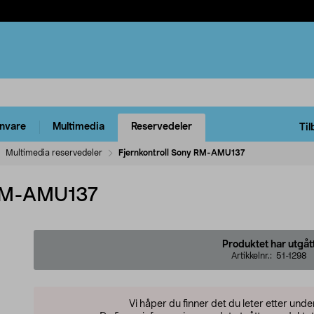
rnvare
Multimedia
Reservedeler
Til
Multimedia reservedeler
Fjernkontroll Sony RM-AMU137
 RM-AMU137
Produktet har utgåt
Artikkelnr.:
51-1298
Vi håper du finner det du leter etter und