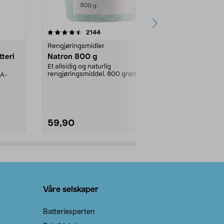
er
4.0av 5 stjerner
anmeldelser
4.5
2144
4
Rengjøringsmidler
Levende lys
tteri
Natron 800 g
Telys, 50 st
Et allsidig og naturlig
100 % stearin.
rengjøringsmiddel. 800 gram
AA-
natron – til rengjøring både...
59,90
69,90
Legg i handlekurv
Legg 
Våre selskaper
Batteriexperten