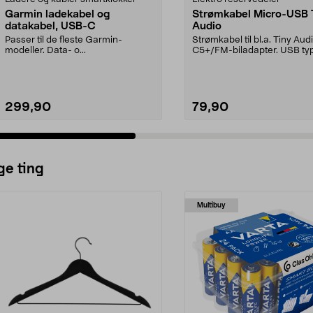
Garmin ladekabel og
Strømkabel Micro-USB 
datakabel, USB-C
Audio
Passer til de fleste Garmin-
Strømkabel til bl.a. Tiny Au
modeller. Data- o...
C5+/FM-biladapter. USB type
Micro-USB ...
299,90
79,90
ge ting
Multibuy