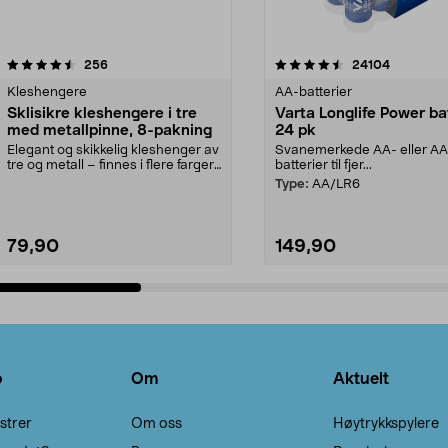
4.5av 5 stjerner
anmeldelser
4.5av 5 stjerner
anmeldels
256
24104
Kleshengere
AA-batterier
Sklisikre kleshengere i tre
Varta Longlife Power ba
med metallpinne, 8-pakning
24 pk
Elegant og skikkelig kleshenger av
Svanemerkede AA- eller A
tre og metall – finnes i flere farger.
batterier til fjer...
Kleshe...
Type:
AA/LR6
79,90
149,90
Legg i handlekurv
Legg i handlekurv
o
Om
Aktuelt
strer
Om oss
Høytrykkspylere