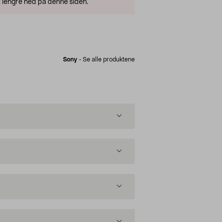
 lengre ned på denne siden.
Sony
-
Se alle produktene