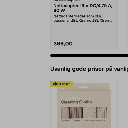
Nettadapter 19 V DC/4,75 A,
90 W
Nettadapter/lader som bl.a.
passer til: JBL Xtreme JBL Xtreme
2JBL BoomboxJBL Bo...
399,00
Uvanlig gode priser på vanli
Sjekk prisen