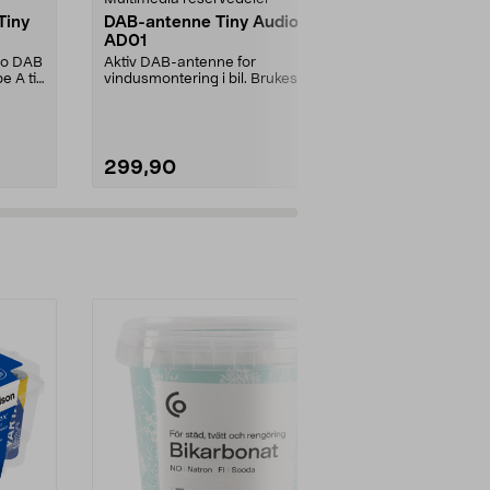
Tiny
DAB-antenne Tiny Audio
Hama ladek
AD01
USB-C, 60
dio DAB
Aktiv DAB-antenne for
Lad Hama-klo
 A til
vindusmontering i bil. Brukes til
med magnetko
DAB+/FM-biladapter. Ante...
ladekabel fra
299,90
199,90