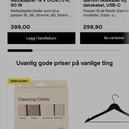
Nettadapter 19 V DC/4,75 A,
Garmin ladekabel og
90 W
datakabel, USB-C
Nettadapter/lader som bl.a.
Passer til de fleste Garmi
passer til: JBL Xtreme JBL Xtreme
modeller. Data- o...
2JBL BoomboxJBL Bo...
399,00
299,90
Se varianter
Legg i handlekurv
Uvanlig gode priser på vanlige ting
Sjekk prisen