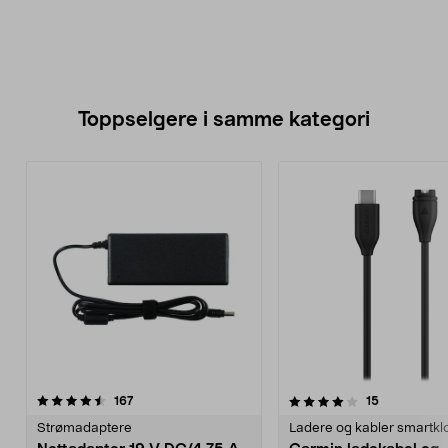
Toppselgere i samme kategori
4.0 av 5 stjerner
anmeldelser
4.5 av 5 stjerner
anmeldelse
167
15
Strømadaptere
Ladere og kabler smartkl