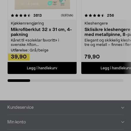
4.5av 5 stjerner
anmeldelser
4.5av 5 stjerner
anmeldels
3813
256
(9,97/stk)
Kjøkkenrengjøring
Kleshengere
Mikrofiberklut 32 x 31 cm, 4-
Sklisikre kleshengere 
pakning
med metallpinne, 8-p
Kåret til «soleklar favoritt» i
Elegant og skikkelig kles
svenske Afton...
tre og metall – finnes i fle
Kleshe...
Utførelse:
Grå/beige
39,90
79,90
Legg i handlekurv
Legg i handlekurv
Bunntekst
Kundeservice
Min konto