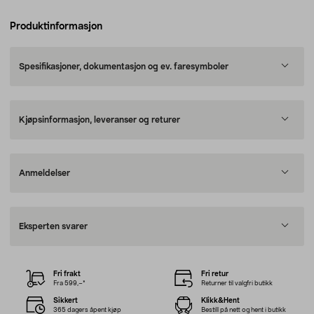
Produktinformasjon
Spesifikasjoner, dokumentasjon og ev. faresymboler
Kjøpsinformasjon, leveranser og returer
Anmeldelser
Eksperten svarer
Fri frakt
Fri retur
Fra 599,–*
Returner til valgfri butikk
Sikkert
Klikk&Hent
365 dagers åpent kjøp
Bestill på nett og hent i butikk