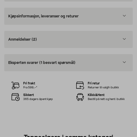
Kjøpsinformasjon, leveranser og returer
Anmeldelser
(2)
Eksperten svarer
(1 besvart spørsmål)
Fri frakt
Fri retur
Fra 599,–*
Returner til valgfri butikk
Sikkert
Klikk&Hent
365 dagers åpent kjøp
Bestill på nett og hent i butikk