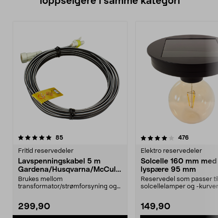
Toppselgere i samme kategori
4.0 av 5 stjerner
anmeldelser
4.5 av 5 stjerner
anmeldels
85
476
Fritid reservedeler
Elektro reservedeler
Lavspenningskabel 5 m
Solcelle 160 mm med
Gardena/Husqvarna/McCullo
lyspære 95 mm
ch/Flymo
Brukes mellom
Reservedel som passer til
transformator/strømforsyning og
solcellelamper og -kurver
ladestasjon.Til bl.a. robotgresskl...
Northlight. Solcel...
299,90
149,90