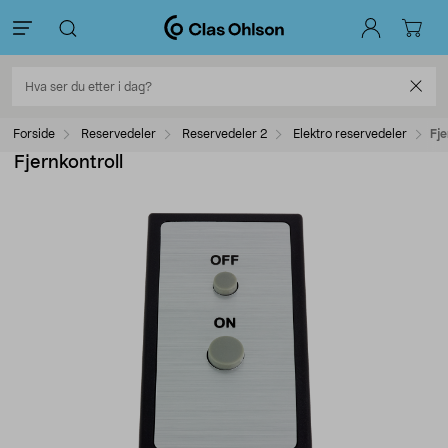
Forside
Reservedeler
Reservedeler 2
Elektro reservedeler
Fje
Fjernkontroll