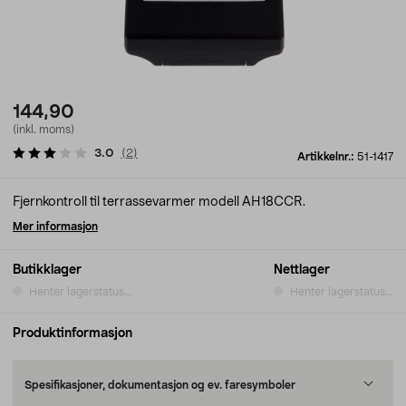
144,90
(inkl. moms)
3.0
(
2
)
Artikkelnr.:
51-1417
Fjernkontroll til terrassevarmer modell AH18CCR.
Mer informasjon
Butikklager
Nettlager
Henter lagerstatus...
Henter lagerstatus...
Produktinformasjon
Spesifikasjoner, dokumentasjon og ev. faresymboler