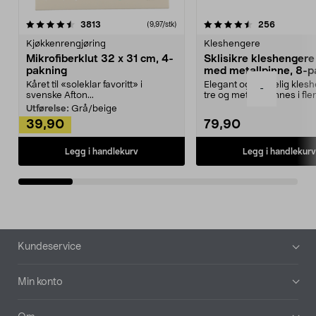
4.5av 5 stjerner
anmeldelser
4.5av 5 stjerner
anmeldels
3813
256
(9,97/stk)
Kjøkkenrengjøring
Kleshengere
Mikrofiberklut 32 x 31 cm, 4-
Sklisikre kleshengere 
pakning
med metallpinne, 8-p
Kåret til «soleklar favoritt» i
Elegant og skikkelig kles
-
svenske Afton...
tre og metall – finnes i fle
Kleshe...
Utførelse:
Grå/beige
39,90
79,90
Legg i handlekurv
Legg i handlekurv
Bunntekst
Kundeservice
Min konto