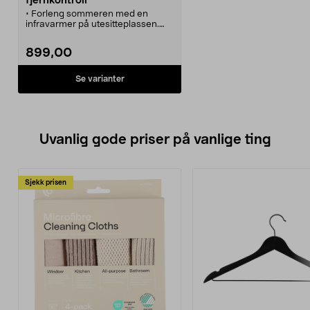
fjernkontroll
• Forleng sommeren med en
infravarmer på utesitteplassen.
• Enkel å skru på/av med
fjernkontrollen.
899,00
• Kan monteres på vegg eller i tak.
Se varianter
Uvanlig gode priser på vanlige ting
Sjekk prisen