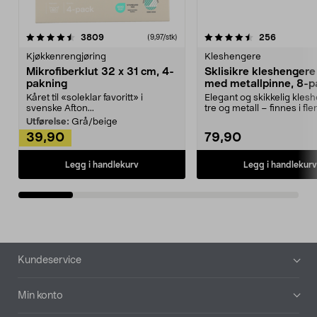
4.5av 5 stjerner
anmeldelser
4.5av 5 stjerner
anmeldels
3809
256
(9,97/stk)
Kjøkkenrengjøring
Kleshengere
Mikrofiberklut 32 x 31 cm, 4-
Sklisikre kleshengere 
pakning
med metallpinne, 8-p
Kåret til «soleklar favoritt» i
Elegant og skikkelig kles
svenske Afton...
tre og metall – finnes i fle
Kleshe...
Utførelse:
Grå/beige
39,90
79,90
Legg i handlekurv
Legg i handlekurv
Bunntekst
Kundeservice
Min konto