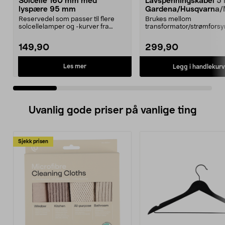
Solcelle 160 mm med
Lavspenningskabel 5
lyspære 95 mm
Gardena/Husqvarna/
ch/Flymo
Reservedel som passer til flere
Brukes mellom
solcellelamper og -kurver fra
transformator/strømforsy
Northlight. Solcel...
ladestasjon.Til bl.a. robotg
149,90
299,90
Les mer
Legg i handlekurv
Uvanlig gode priser på vanlige ting
Sjekk prisen