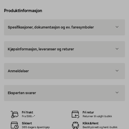
Produktinformasjon
Spesifikasjoner, dokumentasjon og ev. faresymboler
Kjøpsinformasjon, leveranser og returer
Anmeldelser
Eksperten svarer
Fri frakt
Fri retur
Fra 599,–*
Returner til valgfri butikk
Sikkert
Klikk&Hent
365 dagers åpent kjøp
Bestill på nett og hent i butikk