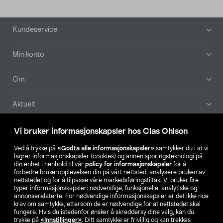
Bunntekst
Kundeservice
Min konto
Om
Aktuelt
Våre selskaper
Vi bruker informasjonskapsler hos Clas Ohlson
Ved å trykke på
«Godta alle informasjonskapsler»
samtykker du i at vi
Finn din butikk
lagrer informasjonskapsler (cookies) og annen sporingsteknologi på
din enhet i henhold til vår
policy for informasjonskapsler
for å
forbedre brukeropplevelsen din på vårt nettsted, analysere bruken av
SE
NO
FI
nettstedet og for å tilpasse våre markedsføringstiltak. Vi bruker fire
typer informasjonskapsler: nødvendige, funksjonelle, analytiske og
annonserelaterte. For nødvendige informasjonskapsler er det ikke noe
krav om samtykke, ettersom de er nødvendige for at nettstedet skal
fungere. Hvis du istedenfor ønsker å skreddersy dine valg, kan du
trykke på
«Innstillinger»
. Ditt samtykke er frivillig og kan trekkes