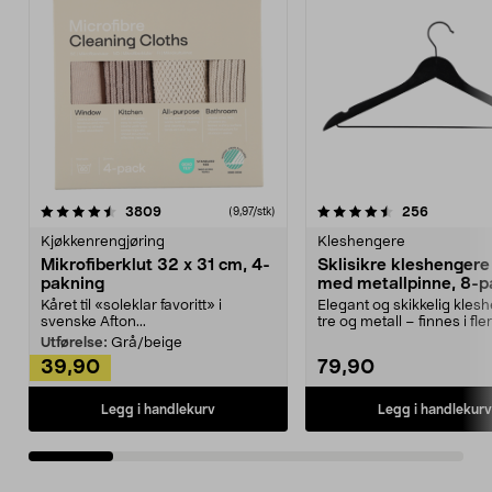
4.5av 5 stjerner
anmeldelser
4.5av 5 stjerner
anmeldels
3809
256
(9,97/stk)
Kjøkkenrengjøring
Kleshengere
Mikrofiberklut 32 x 31 cm, 4-
Sklisikre kleshengere 
pakning
med metallpinne, 8-p
Kåret til «soleklar favoritt» i
Elegant og skikkelig kles
svenske Afton...
tre og metall – finnes i fle
Kleshe...
Utførelse:
Grå/beige
39,90
79,90
Legg i handlekurv
Legg i handlekurv