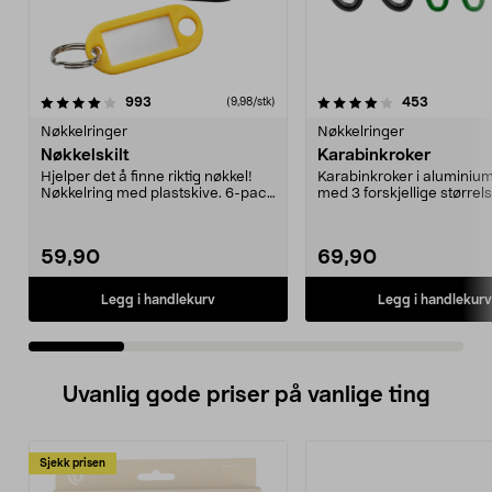
4.0 av 5 stjerner
anmeldelser
4.5 av 5 stjerner
anmeldels
993
453
(9,98/stk)
Nøkkelringer
Nøkkelringer
Nøkkelskilt
Karabinkroker
Hjelper det å finne riktig nøkkel!
Karabinkroker i aluminiu
Nøkkelring med plastskive. 6-pack
med 3 forskjellige størrels
med blanded...
59,90
69,90
Legg i handlekurv
Legg i handlekurv
Uvanlig gode priser på vanlige ting
Sjekk prisen