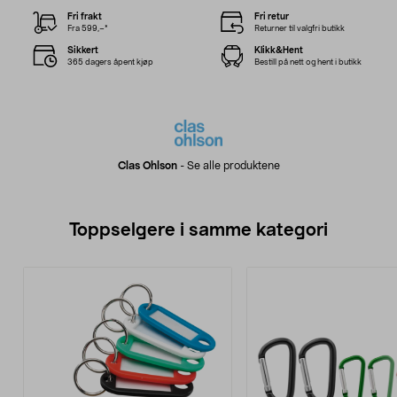
Fri frakt
Fri retur
Fra 599,–*
Returner til valgfri butikk
Sikkert
Klikk&Hent
365 dagers åpent kjøp
Bestill på nett og hent i butikk
Clas Ohlson
-
Se alle produktene
Toppselgere i samme kategori