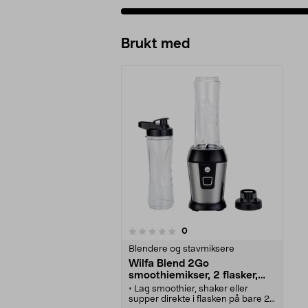
Brukt med
anmeldelser
0
0 av 5 stjerner
Blendere og stavmiksere
Wilfa Blend 2Go
smoothiemikser, 2 flasker,
BL-5002GO
• Lag smoothier, shaker eller
supper direkte i flasken på bare 20