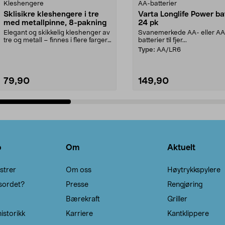
Kleshengere
AA-batterier
Sklisikre kleshengere i tre
Varta Longlife Power ba
med metallpinne, 8-pakning
24 pk
Elegant og skikkelig kleshenger av
Svanemerkede AA- eller A
tre og metall – finnes i flere farger.
batterier til fjer...
Kleshe...
Type:
AA/LR6
79,90
149,90
Legg i handlekurv
Legg i handlekurv
o
Om
Aktuelt
strer
Om oss
Høytrykkspylere
sordet?
Presse
Rengjøring
Bærekraft
Griller
istorikk
Karriere
Kantklippere