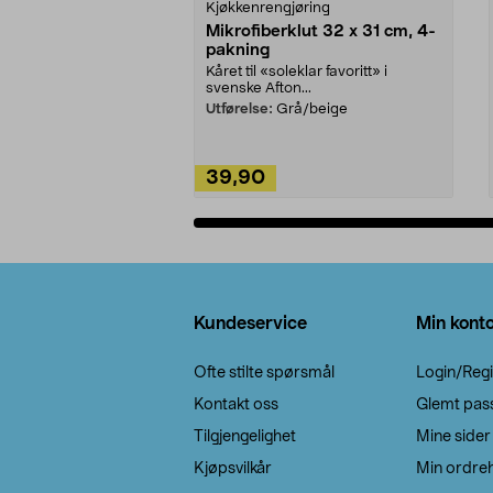
Kjøkkenrengjøring
Mikrofiberklut 32 x 31 cm, 4-
pakning
Kåret til «soleklar favoritt» i
svenske Afton...
Utførelse:
Grå/beige
39,90
Legg i handlekurv
Bunntekst
Kundeservice
Min kont
Ofte stilte spørsmål
Login/Regi
Kontakt oss
Glemt pas
Tilgjengelighet
Mine sider
Kjøpsvilkår
Min ordreh