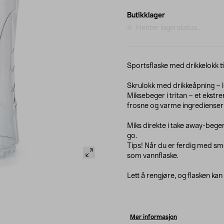
Butikklager
Henter lagerstatus...
Sportsflaske med drikkelokk ti
Skrulokk med drikkeåpning – le
Miksebeger i tritan – et ekst
frosne og varme ingredienser 
Miks direkte i take away-beger
go.
Tips! Når du er ferdig med smo
som vannflaske.
Lett å rengjøre, og flasken kan
Mer informasjon