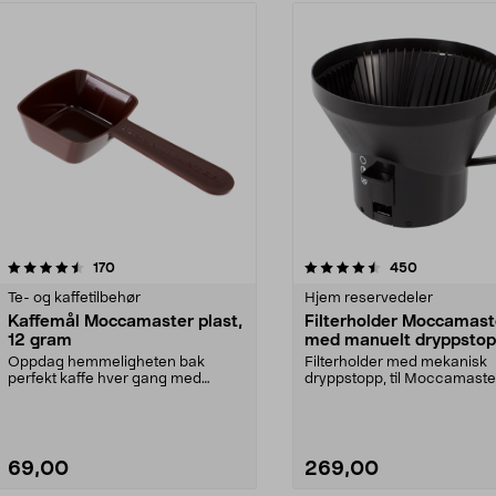
4.5 av 5 stjerner
anmeldelser
4.5 av 5 stjerner
anmeldelser
170
450
Te- og kaffetilbehør
Hjem reservedeler
Kaffemål Moccamaster plast,
Filterholder Moccamast
12 gram
med manuelt dryppsto
Oppdag hemmeligheten bak
Filterholder med mekanisk
perfekt kaffe hver gang med
dryppstopp, til Moccamaste
denne eksklusive målesskjee...
kaffetrakter. Passer model...
69,00
269,00