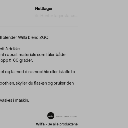
Nettlager
Henter lagerstatus...
ll blender Wilfa blend 2GO.
tt å drikke.
remt robust materiale som tåler både
opp til 60 grader.
et og ta med din smoothie eller iskaffe to
othien, skyller du flasken og bruker den
 vaskes i maskin.
Wilfa
-
Se alle produktene