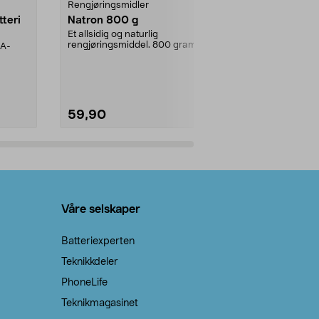
Rengjøringsmidler
Levende lys
tteri
Natron 800 g
Telys steari
prosent ste
Et allsidig og naturlig
rengjøringsmiddel. 800 gram
AA-
100 % stearin
natron – til rengjøring både...
råvarer. Produ
brenner med e
59,90
69,90
Legg i handlekurv
Legg 
Våre selskaper
Batteriexperten
Teknikkdeler
PhoneLife
Teknikmagasinet