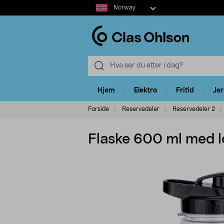
Select
Norway
market
Hjem
Elektro
Fritid
Je
Forside
Reservedeler
Reservedeler 2
Flaske 600 ml med 