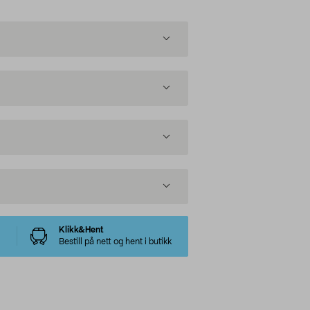
Klikk&Hent
Bestill på nett og hent i butikk