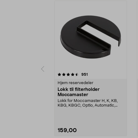
5 av 5 stjerner
4.5 av 5 stjerner
anmeldelser
951
Hjem reservedeler
Lokk til filterholder
Moccamaster
Lokk for Moccamaster H, K, KB,
KBG, KBGC, Optio, Automatic,
Automatic S, Manual ...
159,00