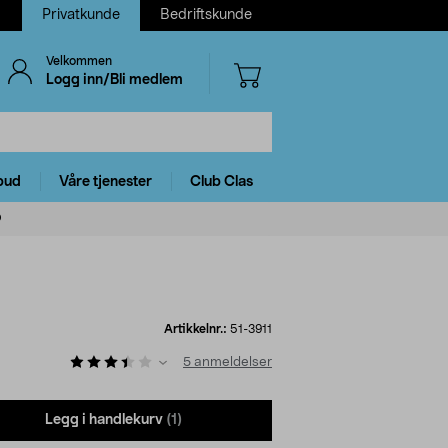
Privatkunde
Bedriftskunde
Velkommen
Logg inn/Bli medlem
bud
Våre tjenester
Club Clas
O
O
Artikkelnr.:
51-3911
5
anmeldelser
Legg i handlekurv
(1)