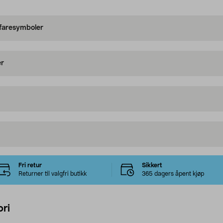
 faresymboler
er
Fri retur
Sikkert
Returner til valgfri butikk
365 dagers åpent kjøp
ri