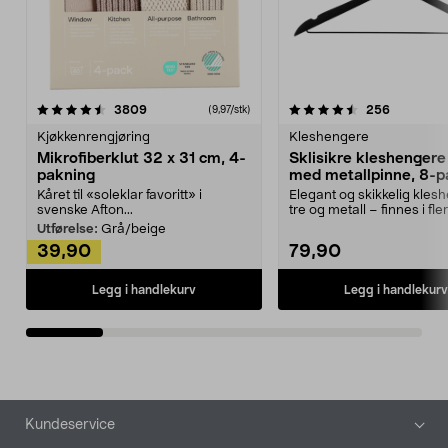
4.5av 5 stjerner
anmeldelser
4.5av 5 stjerner
anmeldels
3809
256
(9,97/stk)
Kjøkkenrengjøring
Kleshengere
Mikrofiberklut 32 x 31 cm, 4-
Sklisikre kleshengere 
pakning
med metallpinne, 8-p
Kåret til «soleklar favoritt» i
Elegant og skikkelig kles
svenske Afton...
tre og metall – finnes i fle
Kleshe...
Utførelse:
Grå/beige
39,90
79,90
Legg i handlekurv
Legg i handlekurv
Bunntekst
Kundeservice