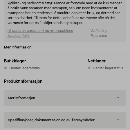
kjøkken- og baderomsutstyr. Mange er fornøyde med at de kun trenger
å bruke vann sammen med svampen, selv om noen kommenterer at
svampene har en tendens til å smuldre opp etter bruk, og dermed har
kort holdbarhet. Til tross for dette, anbefales svampene ofte på det
varmeste for deres flekkfjernende egenskaper.
AI-generert sammendrag av produktens
Verified by
kundeomtaler
Trustvoice
Mer informasjon
Butikklager
Nettlager
Henter lagerstatus...
Henter lagerstatus...
Produktinformasjon
Mer informasjon
Spesifikasjoner, dokumentasjon og ev. faresymboler