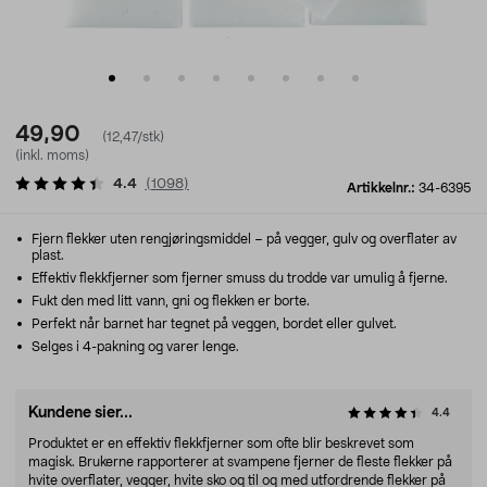
49,90
(12,47/stk)
(inkl. moms)
4.4
(
1098
)
Artikkelnr.:
34-6395
Fjern flekker uten rengjøringsmiddel – på vegger, gulv og overflater av
plast.
Effektiv flekkfjerner som fjerner smuss du trodde var umulig å fjerne.
Fukt den med litt vann, gni og flekken er borte.
Perfekt når barnet har tegnet på veggen, bordet eller gulvet.
Selges i 4-pakning og varer lenge.
Kundene sier...
4.4
Produktet er en effektiv flekkfjerner som ofte blir beskrevet som
magisk. Brukerne rapporterer at svampene fjerner de fleste flekker på
hvite overflater, vegger, hvite sko og til og med utfordrende flekker på