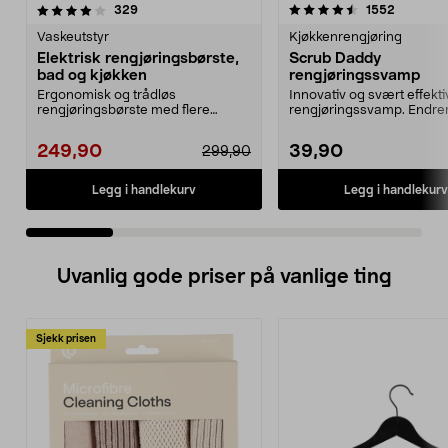
4.5 av 5 stjerner
anmeldelser
4.5 av 5 stjerner
anmeldel
329
1552
Vaskeutstyr
Kjøkkenrengjøring
Elektrisk rengjøringsbørste,
Scrub Daddy
bad og kjøkken
rengjøringssvamp
Ergonomisk og trådløs
Innovativ og svært effekti
rengjøringsbørste med flere
rengjøringssvamp. Endre
utskiftbare hoder. Batteridrev...
konsistens etter vannets te
249,90
39,90
299,90
Legg i handlekurv
Legg i handlekurv
Uvanlig gode priser på vanlige ting
Sjekk prisen