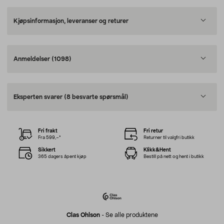
Kjøpsinformasjon, leveranser og returer
Anmeldelser
(1098)
Eksperten svarer
(8 besvarte spørsmål)
Fri frakt
Fri retur
Fra 599,–*
Returner til valgfri butikk
Sikkert
Klikk&Hent
365 dagers åpent kjøp
Bestill på nett og hent i butikk
Clas Ohlson
-
Se alle produktene