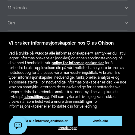
Min konto
Om
Aktuelt
Vi bruker informasjonskapsler hos Clas Ohlson
Våre selskaper
Ved å trykke på
«Godta alle informasjonskapsler»
samtykker du i at vi
lagrer informasjonskapsler (cookies) og annen sporingsteknologi på
din enhet i henhold til vår
policy for informasjonskapsler
for å
Finn din butikk
forbedre brukeropplevelsen din på vårt nettsted, analysere bruken av
nettstedet og for å tilpasse våre markedsføringstiltak. Vi bruker fire
typer informasjonskapsler: nødvendige, funksjonelle, analytiske og
annonserelaterte. For nødvendige informasjonskapsler er det ikke noe
SE
NO
FI
krav om samtykke, ettersom de er nødvendige for at nettstedet skal
fungere. Hvis du istedenfor ønsker å skreddersy dine valg, kan du
trykke på
«Innstillinger»
. Ditt samtykke er frivillig og kan trekkes
tilbake når som helst ved å endre dine innstillinger for
informasjonskapsler eller kontakte oss for veiledning.
Godta alle informasjonskapsler
Avvis alle
Privacy statement
Medlemsvilkår
Kjøpsvilkår
For bedrifter
Innstillinger
Endre til priser ekskl. moms