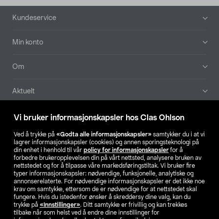
Bunntekst
Kundeservice
Min konto
Om
Aktuelt
Våre selskaper
Vi bruker informasjonskapsler hos Clas Ohlson
Ved å trykke på
«Godta alle informasjonskapsler»
samtykker du i at vi
Finn din butikk
lagrer informasjonskapsler (cookies) og annen sporingsteknologi på
din enhet i henhold til vår
policy for informasjonskapsler
for å
forbedre brukeropplevelsen din på vårt nettsted, analysere bruken av
SE
NO
FI
nettstedet og for å tilpasse våre markedsføringstiltak. Vi bruker fire
typer informasjonskapsler: nødvendige, funksjonelle, analytiske og
annonserelaterte. For nødvendige informasjonskapsler er det ikke noe
krav om samtykke, ettersom de er nødvendige for at nettstedet skal
fungere. Hvis du istedenfor ønsker å skreddersy dine valg, kan du
trykke på
«Innstillinger»
. Ditt samtykke er frivillig og kan trekkes
tilbake når som helst ved å endre dine innstillinger for