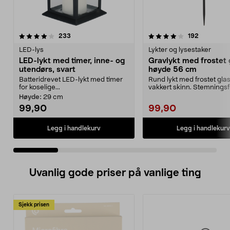
4.0 av 5 stjerner
anmeldelser
4.5 av 5 stjerner
anmeldels
233
192
LED-lys
Lykter og lysestaker
LED-lykt med timer, inne- og
Gravlykt med frostet 
utendørs, svart
høyde 56 cm
Batteridrevet LED-lykt med timer
Rund lykt med frostet glas
for koselige...
vakkert skinn. Stemningsf
gravlykt med avt...
Høyde:
29 cm
99,90
99,90
Legg i handlekurv
Legg i handlekurv
Uvanlig gode priser på vanlige ting
Sjekk prisen