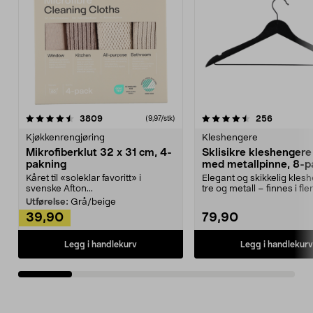
4.5av 5 stjerner
anmeldelser
4.5av 5 stjerner
anmeldels
3809
256
(9,97/stk)
Kjøkkenrengjøring
Kleshengere
Mikrofiberklut 32 x 31 cm, 4-
Sklisikre kleshengere 
pakning
med metallpinne, 8-p
Kåret til «soleklar favoritt» i
Elegant og skikkelig kles
svenske Afton...
tre og metall – finnes i fle
Kleshe...
Utførelse:
Grå/beige
39,90
79,90
Legg i handlekurv
Legg i handlekurv