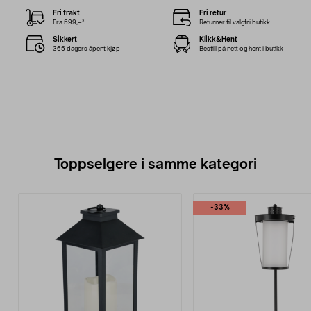
Fri frakt
Fri retur
Fra 599,–*
Returner til valgfri butikk
Sikkert
Klikk&Hent
365 dagers åpent kjøp
Bestill på nett og hent i butikk
Toppselgere i samme kategori
-33%