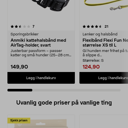
4.5 av 5 stjerner
anmeldelser
3.5 av 5 stjerner
anmeldelse
7
21
Sporingsbrikker
Lenker og halsbånd
Anmiki kattehalsbånd med
Flexibånd Flexi Fun Ne
AirTag-holder, svart
størrelse XS til L
Justerbar passform – passer
Gi hunden mer frihet på t
katter og små hunder (25–28 cm).
å slippe d...
Spor katten din enk...
Størrelse:
S
149,90
124,90
Legg i handlekurv
Legg i handlekurv
Uvanlig gode priser på vanlige ting
Sjekk prisen