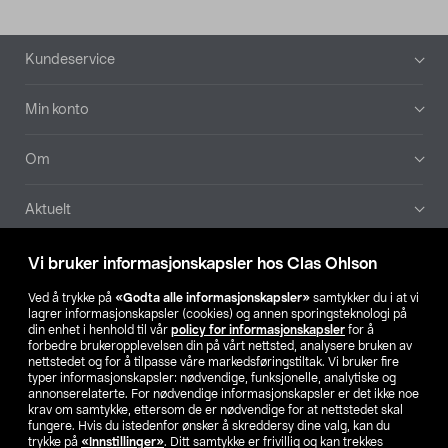
Bunntekst
Kundeservice
Min konto
Om
Aktuelt
Våre selskaper
Vi bruker informasjonskapsler hos Clas Ohlson
Ved å trykke på
«Godta alle informasjonskapsler»
samtykker du i at vi
Finn din butikk
lagrer informasjonskapsler (cookies) og annen sporingsteknologi på
din enhet i henhold til vår
policy for informasjonskapsler
for å
forbedre brukeropplevelsen din på vårt nettsted, analysere bruken av
SE
NO
FI
nettstedet og for å tilpasse våre markedsføringstiltak. Vi bruker fire
typer informasjonskapsler: nødvendige, funksjonelle, analytiske og
annonserelaterte. For nødvendige informasjonskapsler er det ikke noe
krav om samtykke, ettersom de er nødvendige for at nettstedet skal
fungere. Hvis du istedenfor ønsker å skreddersy dine valg, kan du
trykke på
«Innstillinger»
. Ditt samtykke er frivillig og kan trekkes