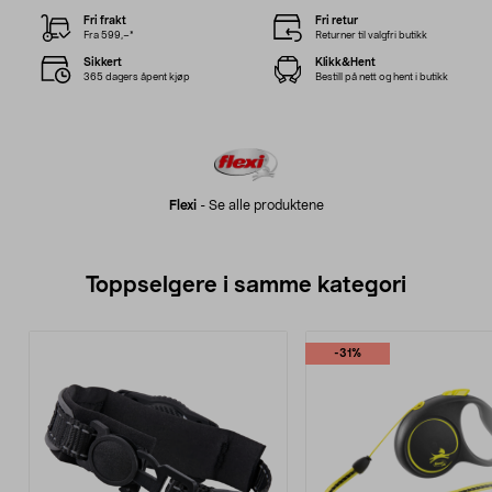
Fri frakt
Fri retur
Fra 599,–*
Returner til valgfri butikk
Sikkert
Klikk&Hent
365 dagers åpent kjøp
Bestill på nett og hent i butikk
Flexi
-
Se alle produktene
Toppselgere i samme kategori
-31%