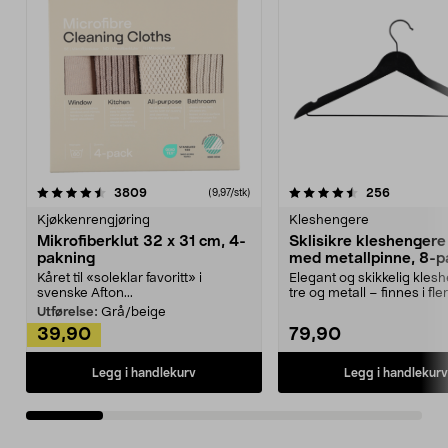
4.5av 5 stjerner
anmeldelser
4.5av 5 stjerner
anmeldels
3809
256
(9,97/stk)
Kjøkkenrengjøring
Kleshengere
Mikrofiberklut 32 x 31 cm, 4-
Sklisikre kleshengere 
pakning
med metallpinne, 8-p
Kåret til «soleklar favoritt» i
Elegant og skikkelig kles
svenske Afton...
tre og metall – finnes i fle
Kleshe...
Utførelse:
Grå/beige
39,90
79,90
Legg i handlekurv
Legg i handlekurv