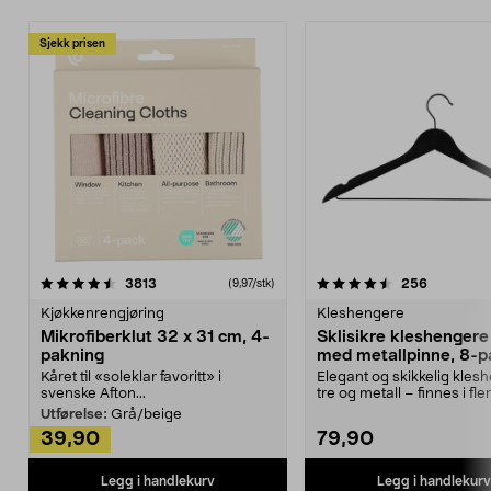
Sjekk prisen
4.5av 5 stjerner
anmeldelser
4.5av 5 stjerner
anmeldels
3813
256
(9,97/stk)
Kjøkkenrengjøring
Kleshengere
Mikrofiberklut 32 x 31 cm, 4-
Sklisikre kleshengere 
pakning
med metallpinne, 8-p
Kåret til «soleklar favoritt» i
Elegant og skikkelig kles
svenske Afton...
tre og metall – finnes i fle
Kleshe...
Utførelse:
Grå/beige
39,90
79,90
Legg i handlekurv
Legg i handlekurv