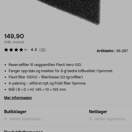
149,90
(inkl. moms)
4.3
(
16
)
Artikkelnr.:
36-287
Reservefilter til veggventilen Flexit Aero 100.
Fanger opp støv og insekter for å gi bedre luftkvalitet i hjemmet.
Flexit filter 100V2 – filterklasse G3 (grovfilter).
4-pakning – alltid et nytt og friskt filter hjemme.
Mål ( B × D × H): 145 × 10 × 155 mm
Mer informasjon
Butikklager
Nettlager
Henter lagerstatus...
Henter lagerstatus...