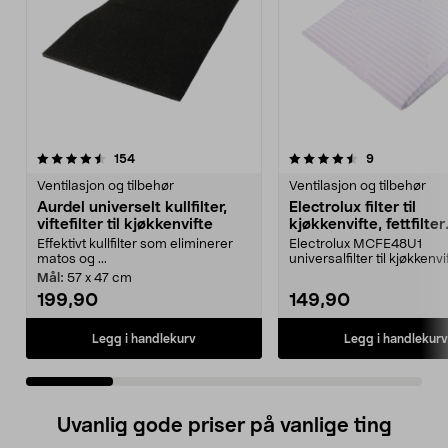
4.5 av 5 stjerner
anmeldelser
3.5 av 5 stjerner
anmeldelser
154
9
Ventilasjon og tilbehør
Ventilasjon og tilbehør
Aurdel universelt kullfilter,
Electrolux filter til
viftefilter til kjøkkenvifte
kjøkkenvifte, fettfilter
universal, 2-pakning
Effektivt kullfilter som eliminerer
Electrolux MCFE48U1
matos og ...
universalfilter til kjøkkenvif
som fjerner matos ...
Mål:
57 x 47 cm
199,90
149,90
Legg i handlekurv
Legg i handlekurv
Uvanlig gode priser på vanlige ting