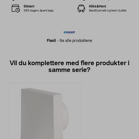
Sikkert
Klikk&Hent
365 dagers åpent kjøp
Bestill på nett og hent i butikk
Flexit
-
Se alle produktene
Vil du komplettere med flere produkter i
samme serie?