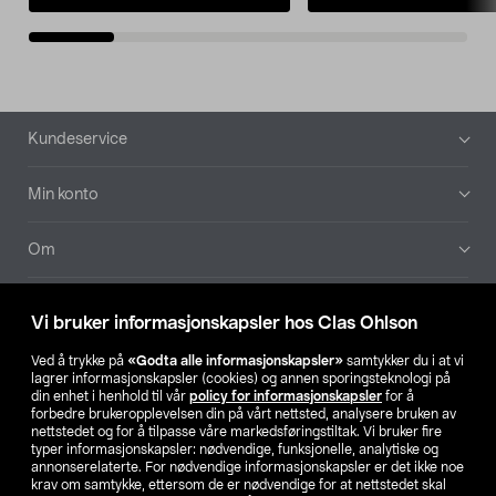
Bunntekst
Kundeservice
Min konto
Om
Aktuelt
Vi bruker informasjonskapsler hos Clas Ohlson
Våre selskaper
Ved å trykke på
«Godta alle informasjonskapsler»
samtykker du i at vi
lagrer informasjonskapsler (cookies) og annen sporingsteknologi på
din enhet i henhold til vår
policy for informasjonskapsler
for å
Finn din butikk
forbedre brukeropplevelsen din på vårt nettsted, analysere bruken av
nettstedet og for å tilpasse våre markedsføringstiltak. Vi bruker fire
typer informasjonskapsler: nødvendige, funksjonelle, analytiske og
annonserelaterte. For nødvendige informasjonskapsler er det ikke noe
SE
NO
FI
krav om samtykke, ettersom de er nødvendige for at nettstedet skal