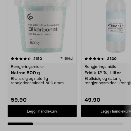
4.5 av 5 stjerner
anmeldelser
4.5 av 5 stjerner
anmelde
2150
2830
(74,88/kg)
Rengjøringsmidler
Rengjøringsmidler
Natron 800 g
Eddik 12 %, 1 liter
Et allsidig og naturlig
Et allsidig og naturlig
rengjøringsmiddel. 800 gram
rengjøringsmiddel. Rengjør
natron – til rengjøring både...
kalk og avleiringer,...
59,90
49,90
Legg i handlekurv
Legg i handlekurv