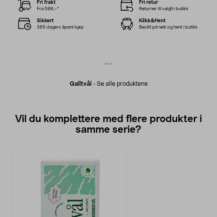
Fri frakt
Fri retur
Fra 599,–*
Returner til valgfri butikk
Sikkert
Klikk&Hent
365 dagers åpent kjøp
Bestill på nett og hent i butikk
Galltvål
-
Se alle produktene
Vil du komplettere med flere produkter i
samme serie?