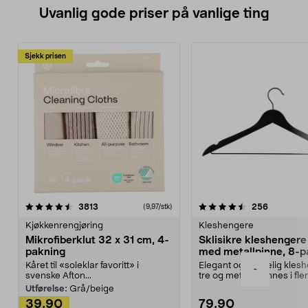
Uvanlig gode priser på vanlige ting
Sjekk prisen
4.5av 5 stjerner
anmeldelser
4.5av 5 stjerner
anmeldels
3813
256
(9,97/stk)
Kjøkkenrengjøring
Kleshengere
Mikrofiberklut 32 x 31 cm, 4-
Sklisikre kleshengere 
pakning
med metallpinne, 8-p
Kåret til «soleklar favoritt» i
Elegant og skikkelig kles
-
svenske Afton...
tre og metall – finnes i fle
Kleshe...
Utførelse:
Grå/beige
39,90
79,90