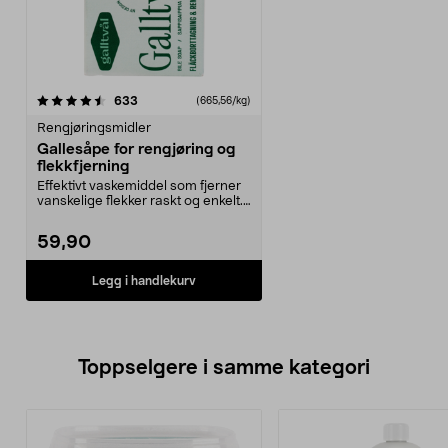
anmeldelser
633
(665,56/kg)
Rengjøringsmidler
Gallesåpe for rengjøring og
flekkfjerning
Effektivt vaskemiddel som fjerner
vanskelige flekker raskt og enkelt.
Klassisk g...
59,90
Legg i handlekurv
Toppselgere i samme kategori