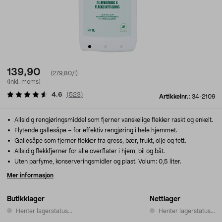
139,90
(279,80/l)
(inkl. moms)
4.6
(
523
)
Artikkelnr.:
34-2109
Allsidig rengjøringsmiddel som fjerner vanskelige flekker raskt og enkelt.
Flytende gallesåpe – for effektiv rengjøring i hele hjemmet.
Gallesåpe som fjerner flekker fra gress, bær, frukt, olje og fett.
Allsidig flekkfjerner for alle overflater i hjem, bil og båt.
Uten parfyme, konserveringsmidler og plast. Volum: 0,5 liter.
Mer informasjon
Butikklager
Nettlager
Henter lagerstatus...
Henter lagerstatus...