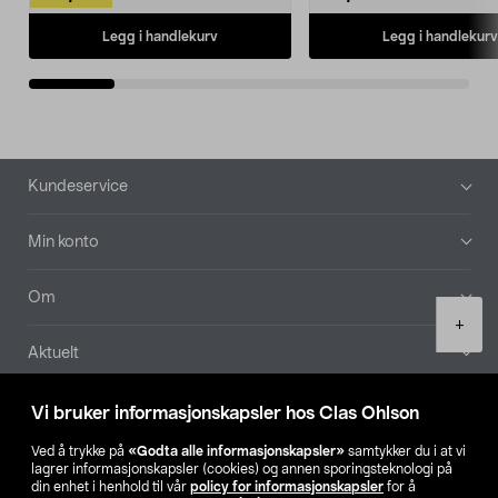
Legg i handlekurv
Legg i handlekurv
Bunntekst
Kundeservice
Min konto
Om
Product
+
quantity
Aktuelt
Våre selskaper
Vi bruker informasjonskapsler hos Clas Ohlson
Ved å trykke på
«Godta alle informasjonskapsler»
samtykker du i at vi
Finn din butikk
lagrer informasjonskapsler (cookies) og annen sporingsteknologi på
din enhet i henhold til vår
policy for informasjonskapsler
for å