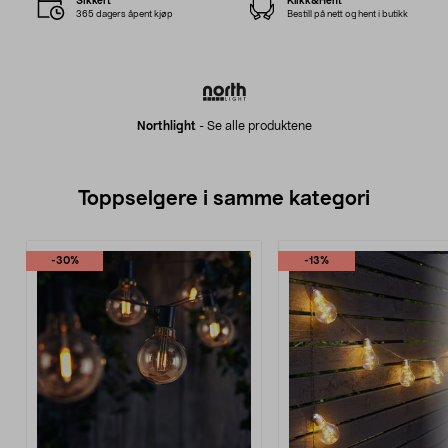
Sikkert
Klikk&Hent
365 dagers åpent kjøp
Bestill på nett og hent i butikk
Northlight
-
Se alle produktene
Toppselgere i samme kategori
-30%
-13%