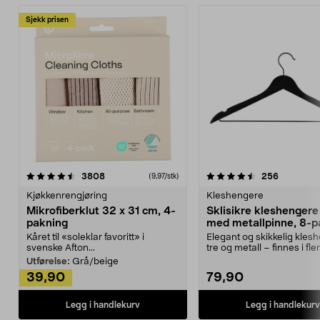
Sjekk prisen
4.5av 5 stjerner
anmeldelser
4.5av 5 stjerner
anmeldels
3808
256
(9,97/stk)
Kjøkkenrengjøring
Kleshengere
Mikrofiberklut 32 x 31 cm, 4-
Sklisikre kleshengere 
pakning
med metallpinne, 8-p
Kåret til «soleklar favoritt» i
Elegant og skikkelig kles
svenske Afton...
tre og metall – finnes i fle
Kleshe...
Utførelse:
Grå/beige
39,90
79,90
Legg i handlekurv
Legg i handlekurv