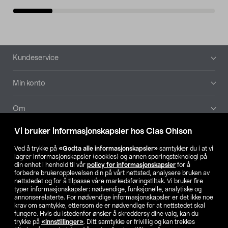
Bunntekst
Kundeservice
Min konto
Om
Vi bruker informasjonskapsler hos Clas Ohlson
Aktuelt
Ved å trykke på
«Godta alle informasjonskapsler»
samtykker du i at vi
lagrer informasjonskapsler (cookies) og annen sporingsteknologi på
Våre selskaper
din enhet i henhold til vår
policy for informasjonskapsler
for å
forbedre brukeropplevelsen din på vårt nettsted, analysere bruken av
nettstedet og for å tilpasse våre markedsføringstiltak. Vi bruker fire
Finn din butikk
typer informasjonskapsler: nødvendige, funksjonelle, analytiske og
annonserelaterte. For nødvendige informasjonskapsler er det ikke noe
krav om samtykke, ettersom de er nødvendige for at nettstedet skal
SE
NO
FI
fungere. Hvis du istedenfor ønsker å skreddersy dine valg, kan du
trykke på
«Innstillinger»
. Ditt samtykke er frivillig og kan trekkes