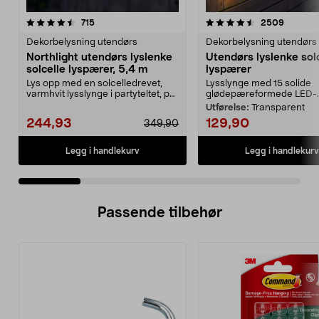
4.5 av 5 stjerner
anmeldelser
4.5 av 5 stjerner
anmelde
715
2509
Dekorbelysning utendørs
Dekorbelysning utendørs
Northlight utendørs lyslenke
Utendørs lyslenke sol
solcelle lyspærer, 5,4 m
lyspærer
Lys opp med en solcelledrevet,
Lysslynge med 15 solide
varmhvit lysslynge i partyteltet, på
glødepæreformede LED-..
balkongen el...
Utførelse:
Transparent
244,93
129,90
349,90
Legg i handlekurv
Legg i handlekurv
Passende tilbehør