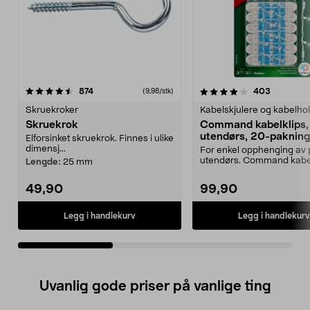
4.0av 5 stjerner
anmeldelser
4.5av 5 stjerner
anmeldel
874
403
(9,98/stk)
Skruekroker
Kabelskjulere og kabelho
Skruekrok
Command kabelklips,
utendørs, 20-pakning
Elforsinket skruekrok. Finnes i ulike
dimensj...
For enkel opphenging av 
utendørs. Command kabe
Lengde:
25 mm
– transparente klem...
49,90
99,90
Legg i handlekurv
Legg i handlekurv
Uvanlig gode priser på vanlige ting