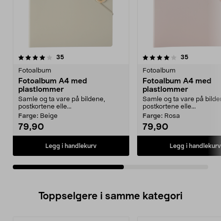
4.0av 5 stjerner
anmeldelser
4.0av 5 stjerner
anmeldelse
35
35
Fotoalbum
Fotoalbum
Fotoalbum A4 med
Fotoalbum A4 med
plastlommer
plastlommer
Samle og ta vare på bildene,
Samle og ta vare på bilde
postkortene elle...
postkortene elle...
Farge:
Beige
Farge:
Rosa
79,90
79,90
Legg i handlekurv
Legg i handlekurv
Toppselgere i samme kategori