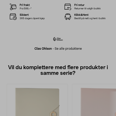
Fri frakt
Fri retur
Fra 599,–*
Returner til valgfri butikk
Sikkert
Klikk&Hent
365 dagers åpent kjøp
Bestill på nett og hent i butikk
Clas Ohlson
-
Se alle produktene
Vil du komplettere med flere produkter i
samme serie?