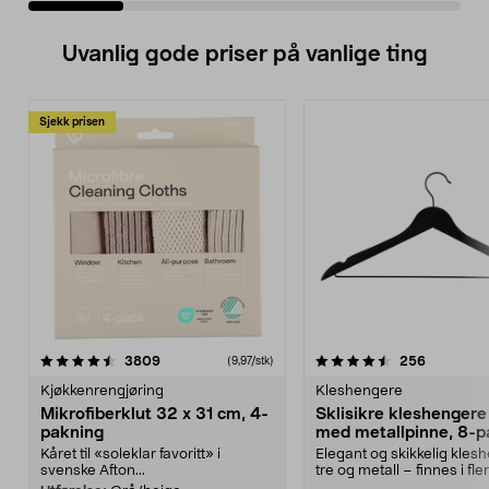
Uvanlig gode priser på vanlige ting
Sjekk prisen
4.5av 5 stjerner
anmeldelser
4.5av 5 stjerner
anmeldels
3809
256
(9,97/stk)
Kjøkkenrengjøring
Kleshengere
Mikrofiberklut 32 x 31 cm, 4-
Sklisikre kleshengere 
pakning
med metallpinne, 8-p
Kåret til «soleklar favoritt» i
Elegant og skikkelig kles
svenske Afton...
tre og metall – finnes i fle
Kleshe...