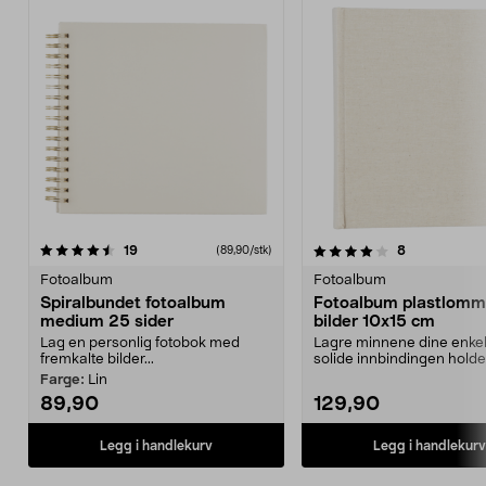
4.0 av 5 stjerner
anmeldelser
4.0 av 5 stjerner
anmeldelser
19
8
(89,90/stk)
Fotoalbum
Fotoalbum
Spiralbundet fotoalbum
Fotoalbum plastlom
medium 25 sider
bilder 10x15 cm
Lag en personlig fotobok med
Lagre minnene dine enkel
fremkalte bilder...
solide innbindingen holde
Fotoalbum i te...
Farge:
Lin
89,90
129,90
Legg i handlekurv
Legg i handlekurv