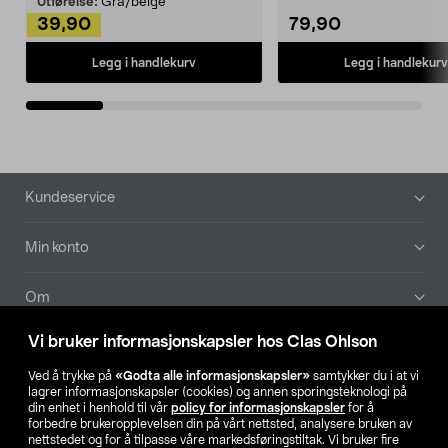
Utførelse:
Grå/beige
39,90
79,90
Legg i handlekurv
Legg i handlekurv
Bunntekst
Kundeservice
Min konto
Om
Vi bruker informasjonskapsler hos Clas Ohlson
Aktuelt
Ved å trykke på
«Godta alle informasjonskapsler»
samtykker du i at vi
lagrer informasjonskapsler (cookies) og annen sporingsteknologi på
Våre selskaper
din enhet i henhold til vår
policy for informasjonskapsler
for å
forbedre brukeropplevelsen din på vårt nettsted, analysere bruken av
nettstedet og for å tilpasse våre markedsføringstiltak. Vi bruker fire
Finn din butikk