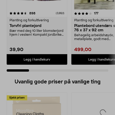
4.0 av 5 stjerner
anmeldelser
4.5 av 5 stjerner
anmeldelse
898
177
(3,99/l)
Planting og forkultivering
Planting og forkultivering
Torvfri plantejord
Plantebord utendørs s
76 x 37 x 92 cm
Bær med deg 10 liter blomsterjord
hjem i vesken! Kompakt jordbrikett,
Behagelig arbeidshøyde, l
ikke stort...
metallplate, godt med
oppbevaringsplass med hy
39,90
499,00
Legg i handlekurv
Legg i handlekurv
Uvanlig gode priser på vanlige ting
Sjekk prisen