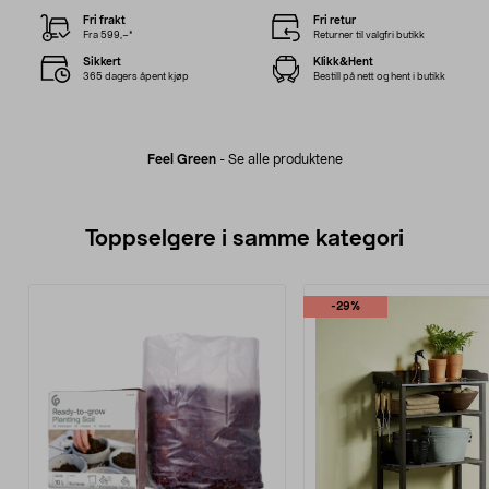
Fri frakt
Fri retur
Fra 599,–*
Returner til valgfri butikk
Sikkert
Klikk&Hent
365 dagers åpent kjøp
Bestill på nett og hent i butikk
Feel Green
-
Se alle produktene
Toppselgere i samme kategori
-29%