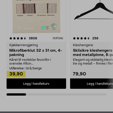
4.5av 5 stjerner
anmeldelser
4.5av 5 stjerner
anmeldels
3808
256
(9,97/stk)
Kjøkkenrengjøring
Kleshengere
Mikrofiberklut 32 x 31 cm, 4-
Sklisikre kleshengere 
pakning
med metallpinne, 8-p
Kåret til «soleklar favoritt» i
Elegant og skikkelig kles
svenske Afton...
tre og metall – finnes i fle
Kleshe...
Utførelse:
Grå/beige
39,90
79,90
Legg i handlekurv
Legg i handlekurv