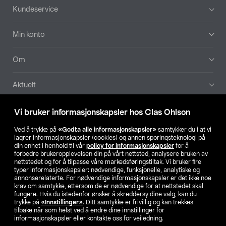
Bunntekst
Kundeservice
Min konto
Om
Aktuelt
Våre selskaper
Vi bruker informasjonskapsler hos Clas Ohlson
Ved å trykke på
«Godta alle informasjonskapsler»
samtykker du i at vi
Finn din butikk
lagrer informasjonskapsler (cookies) og annen sporingsteknologi på
din enhet i henhold til vår
policy for informasjonskapsler
for å
forbedre brukeropplevelsen din på vårt nettsted, analysere bruken av
SE
NO
FI
nettstedet og for å tilpasse våre markedsføringstiltak. Vi bruker fire
typer informasjonskapsler: nødvendige, funksjonelle, analytiske og
annonserelaterte. For nødvendige informasjonskapsler er det ikke noe
krav om samtykke, ettersom de er nødvendige for at nettstedet skal
fungere. Hvis du istedenfor ønsker å skreddersy dine valg, kan du
trykke på
«Innstillinger»
. Ditt samtykke er frivillig og kan trekkes
tilbake når som helst ved å endre dine innstillinger for
informasjonskapsler eller kontakte oss for veiledning.
Privacy statement
Medlemsvilkår
Kjøpsvilkår
For bedrifter