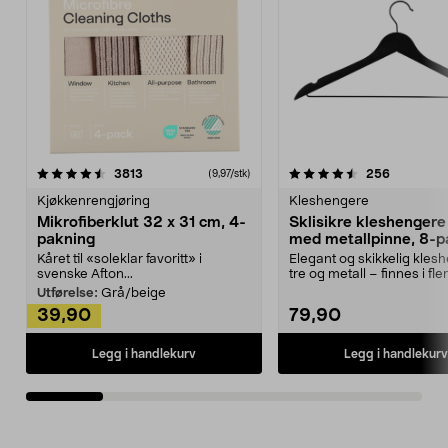
4.5av 5 stjerner
anmeldelser
4.5av 5 stjerner
anmeldels
3813
256
(9,97/stk)
Kjøkkenrengjøring
Kleshengere
Mikrofiberklut 32 x 31 cm, 4-
Sklisikre kleshengere 
pakning
med metallpinne, 8-p
Kåret til «soleklar favoritt» i
Elegant og skikkelig kles
svenske Afton...
tre og metall – finnes i fle
Kleshe...
Utførelse:
Grå/beige
39,90
79,90
Legg i handlekurv
Legg i handlekurv