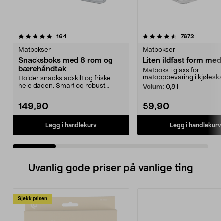
4.5 av 5 stjerner
anmeldelser
4.5 av 5 stjerner
anmeldel
164
7672
Matbokser
Matbokser
Snacksboks med 8 rom og
Liten ildfast form med
bærehåndtak
Matboks i glass for
matoppbevaring i kjøleska
Holder snacks adskilt og friske
hele dagen. Smart og robust
Volum:
0,8 l
matboks – perfekt fo...
149,90
59,90
Legg i handlekurv
Legg i handlekurv
Uvanlig gode priser på vanlige ting
Sjekk prisen