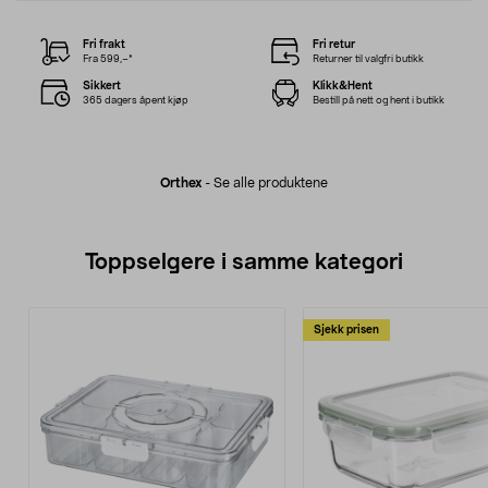
Fri frakt
Fri retur
Fra 599,–*
Returner til valgfri butikk
Sikkert
Klikk&Hent
365 dagers åpent kjøp
Bestill på nett og hent i butikk
Orthex
-
Se alle produktene
Toppselgere i samme kategori
Sjekk prisen