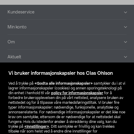
Bunntekst
Kundeservice
Min konto
Om
Aktuelt
Våre selskaper
Vi bruker informasjonskapsler hos Clas Ohlson
Ved å trykke på
«Godta alle informasjonskapsler»
samtykker du i at vi
Finn din butikk
lagrer informasjonskapsler (cookies) og annen sporingsteknologi på
din enhet i henhold til vår
policy for informasjonskapsler
for å
forbedre brukeropplevelsen din på vårt nettsted, analysere bruken av
SE
NO
FI
nettstedet og for å tilpasse våre markedsføringstiltak. Vi bruker fire
typer informasjonskapsler: nødvendige, funksjonelle, analytiske og
annonserelaterte. For nødvendige informasjonskapsler er det ikke noe
krav om samtykke, ettersom de er nødvendige for at nettstedet skal
fungere. Hvis du istedenfor ønsker å skreddersy dine valg, kan du
trykke på
«Innstillinger»
. Ditt samtykke er frivillig og kan trekkes
tilbake når som helst ved å endre dine innstillinger for