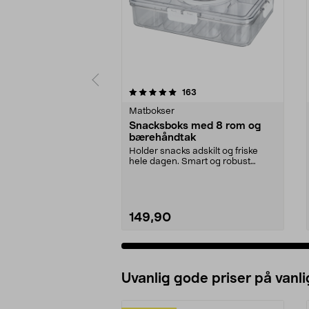
0 av 5 stjerner
4.5 av 5 stjerner
anmeldelser
163
Matbokser
Snacksboks med 8 rom og
bærehåndtak
Holder snacks adskilt og friske
hele dagen. Smart og robust
matboks – perfekt fo...
149,90
Uvanlig gode priser på vanli