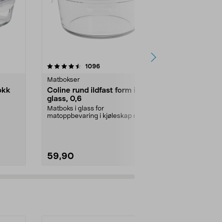
r
4.5 av 5 stjerner
anmeldelser
4.5
1096
7
Matbokser
Matbokser
okk
Coline rund ildfast form i
Liten ildfa
glass, 0,6
Matboks i glas
matoppbevarin
Matboks i glass for
matoppbevaring i kjøleskap og
Volum:
0,33 l
kjøkkenskap. Porsjonsform som ...
59,90
44,90