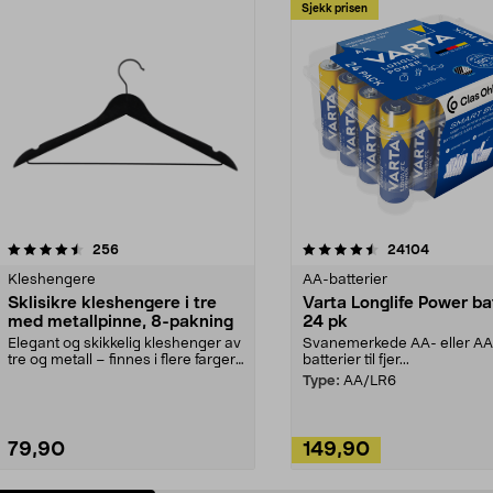
Sjekk prisen
4.5av 5 stjerner
anmeldelser
4.5av 5 stjerner
anmeldels
256
24104
Kleshengere
AA-batterier
Sklisikre kleshengere i tre
Varta Longlife Power ba
med metallpinne, 8-pakning
24 pk
Elegant og skikkelig kleshenger av
Svanemerkede AA- eller A
tre og metall – finnes i flere farger.
batterier til fjer...
Kleshe...
Type:
AA/LR6
79,90
149,90