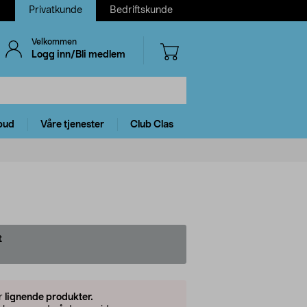
Privatkunde
Bedriftskunde
Velkommen
Logg inn/Bli medlem
bud
Våre tjenester
Club Clas
t
er
lignende produkter.