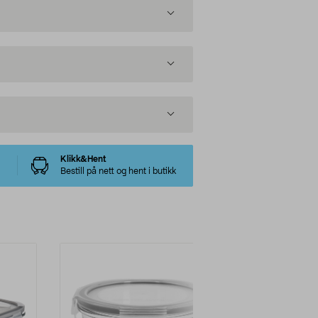
Klikk&Hent
Bestill på nett og hent i butikk