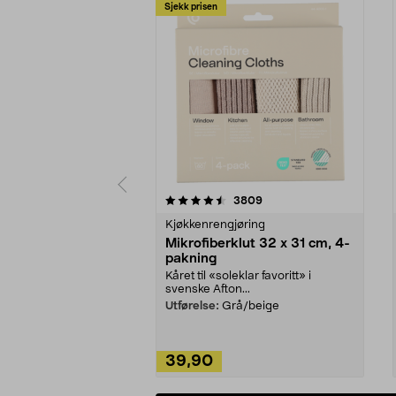
Sjekk prisen
5av 5 stjerner
4.5av 5 stjerner
anmeldelser
3809
Kjøkkenrengjøring
Mikrofiberklut 32 x 31 cm, 4-
pakning
Kåret til «soleklar favoritt» i
svenske Afton...
Utførelse:
Grå/beige
39,90