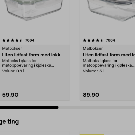
4.5 av 5 stjerner
anmeldelser
4.5 av 5 stjerner
anmeldelse
7664
7664
Matbokser
Matbokser
Liten ildfast form med lokk
Liten ildfast form med l
Matboks i glass for
Matboks i glass for
matoppbevaring i kjøleska...
matoppbevaring i kjøleska...
Volum:
0,8 l
Volum:
1,5 l
59,90
89,90
ge ting