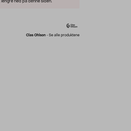
 lengre ned på denne siden.
Clas Ohlson
-
Se alle produktene