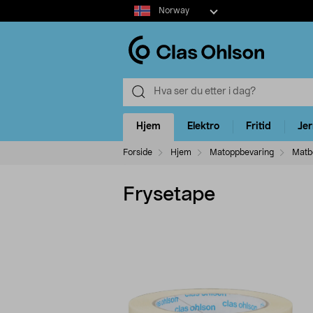
Select
Norway
market
Hjem
Elektro
Fritid
Je
Forside
Hjem
Matoppbevaring
Matb
Frysetape