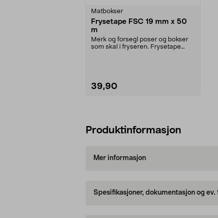
Matbokser
Frysetape FSC 19 mm x 50
m
Merk og forsegl poser og bokser
som skal i fryseren. Frysetape
som sitter godt s...
39,90
Legg i handlekurv
Produktinformasjon
Mer informasjon
Spesifikasjoner, dokumentasjon og ev.