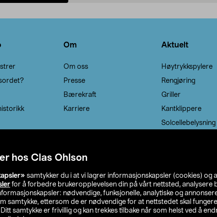
Legg i handlekurv
Legg i handlekurv
o
Om
Aktuelt
strer
Om oss
Høytrykkspylere
sordet?
Presse
Rengjøring
Bærekraft
Griller
istorikk
Karriere
Kantklippere
Solcellebelysning
er hos Clas Ohlson
kapsler»
samtykker du i at vi lagrer informasjonskapsler (cookies) og 
sler
for å forbedre brukeropplevelsen din på vårt nettsted, analysere b
 informasjonskapsler: nødvendige, funksjonelle, analytiske og annonse
om samtykke, ettersom de er nødvendige for at nettstedet skal fungere
. Ditt samtykke er frivillig og kan trekkes tilbake når som helst ved å endr