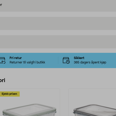
er
Fri retur
Sikkert
Returner til valgfri butikk
365 dagers åpent kjøp
ri
Sjekk prisen