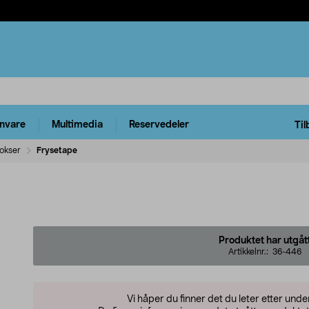
rnvare
Multimedia
Reservedeler
Til
okser
Frysetape
Produktet har utgåt
Artikkelnr.:
36-446
Vi håper du finner det du leter etter und