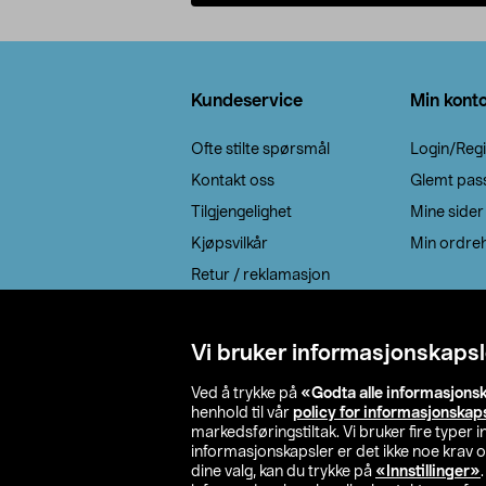
Legg i handlekurv
Bunntekst
Kundeservice
Min kont
Ofte stilte spørsmål
Login/Regi
Kontakt oss
Glemt pas
Tilgjengelighet
Mine sider
Kjøpsvilkår
Min ordreh
Retur / reklamasjon
EE-avfall
Cookie policy
Vi bruker informasjonskapsl
Leveringsalternativ
Ved å trykke på
«Godta alle informasjons
henhold til vår
policy for informasjonskap
markedsføringstiltak. Vi bruker fire typer
informasjonskapsler er det ikke noe krav 
dine valg, kan du trykke på
«Innstillinger»