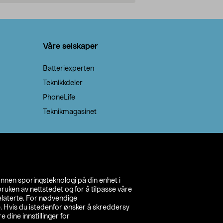
Legg i handlekurv
Legg 
Våre selskaper
Batteriexperten
Teknikkdeler
PhoneLife
Teknikmagasinet
annen sporingsteknologi på din enhet i
ruken av nettstedet og for å tilpasse våre
relaterte. For nødvendige
. Hvis du istedenfor ønsker å skreddersy
e dine innstillinger for