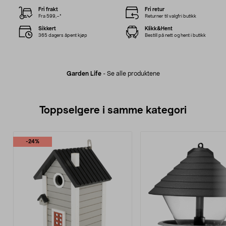
Fri frakt
Fri retur
Fra 599,–*
Returner til valgfri butikk
Sikkert
Klikk&Hent
365 dagers åpent kjøp
Bestill på nett og hent i butikk
Garden Life
-
Se alle produktene
Toppselgere i samme kategori
-24%