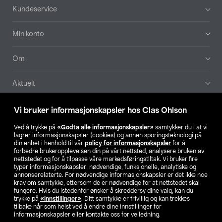
Bunntekst
Kundeservice
Min konto
Om
Aktuelt
Våre selskaper
Vi bruker informasjonskapsler hos Clas Ohlson
Ved å trykke på
«Godta alle informasjonskapsler»
samtykker du i at vi
Finn din butikk
lagrer informasjonskapsler (cookies) og annen sporingsteknologi på
din enhet i henhold til vår
policy for informasjonskapsler
for å
forbedre brukeropplevelsen din på vårt nettsted, analysere bruken av
SE
NO
FI
nettstedet og for å tilpasse våre markedsføringstiltak. Vi bruker fire
typer informasjonskapsler: nødvendige, funksjonelle, analytiske og
annonserelaterte. For nødvendige informasjonskapsler er det ikke noe
krav om samtykke, ettersom de er nødvendige for at nettstedet skal
fungere. Hvis du istedenfor ønsker å skreddersy dine valg, kan du
trykke på
«Innstillinger»
. Ditt samtykke er frivillig og kan trekkes
tilbake når som helst ved å endre dine innstillinger for
informasjonskapsler eller kontakte oss for veiledning.
Privacy statement
Medlemsvilkår
Kjøpsvilkår
For bedrifter