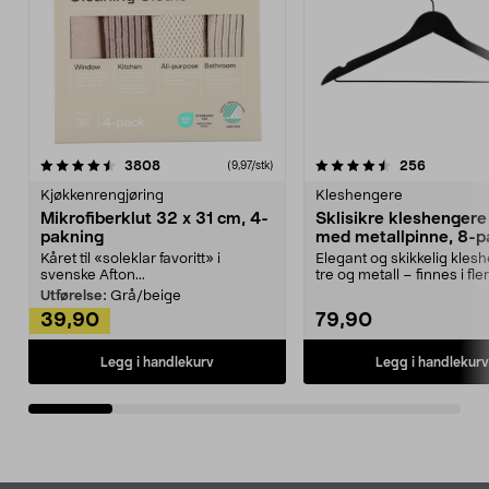
4.5av 5 stjerner
anmeldelser
4.5av 5 stjerner
anmeldels
3808
256
(9,97/stk)
Kjøkkenrengjøring
Kleshengere
Mikrofiberklut 32 x 31 cm, 4-
Sklisikre kleshengere 
pakning
med metallpinne, 8-p
Kåret til «soleklar favoritt» i
Elegant og skikkelig kles
svenske Afton...
tre og metall – finnes i fle
Kleshe...
Utførelse:
Grå/beige
39,90
79,90
Legg i handlekurv
Legg i handlekurv