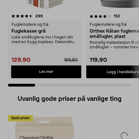
4.0 av 5 stjerner
anmeldelser
5.0 av 5 stjerner
anmeldels
299
152
Fuglematere og frø
Fuglematere og frø
Fuglekasse grå
Orthex Kåtan fuglemat
småfugler, plast
Lokk småfuglene inn i hagen din
med en trygg boplass. Dekorativ
Romslig matestasjon til v
fuglekasse med s...
småfugler – rommer hele 2
med fuglefrø. ...
129,90
119,90
169,90
Les mer
Legg i handlekurv
Uvanlig gode priser på vanlige ting
Sjekk prisen