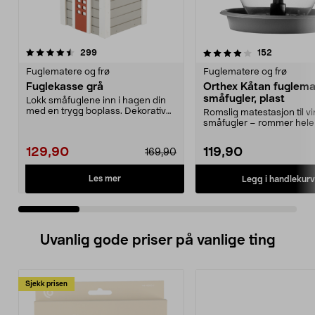
4.0 av 5 stjerner
anmeldelser
5.0 av 5 stjerner
anmeldels
299
152
Fuglematere og frø
Fuglematere og frø
Fuglekasse grå
Orthex Kåtan fuglemat
småfugler, plast
Lokk småfuglene inn i hagen din
med en trygg boplass. Dekorativ
Romslig matestasjon til v
fuglekasse med s...
småfugler – rommer hele 2
med fuglefrø. ...
129,90
119,90
169,90
Les mer
Legg i handlekurv
Uvanlig gode priser på vanlige ting
Sjekk prisen