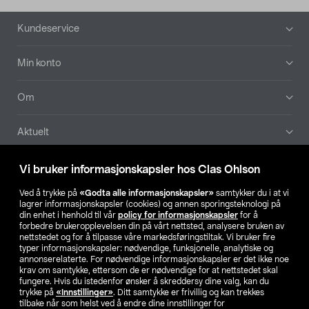
Bunntekst
Kundeservice
Min konto
Om
Aktuelt
Våre selskaper
Vi bruker informasjonskapsler hos Clas Ohlson
Ved å trykke på
«Godta alle informasjonskapsler»
samtykker du i at vi
Finn din butikk
lagrer informasjonskapsler (cookies) og annen sporingsteknologi på
din enhet i henhold til vår
policy for informasjonskapsler
for å
forbedre brukeropplevelsen din på vårt nettsted, analysere bruken av
SE
NO
FI
nettstedet og for å tilpasse våre markedsføringstiltak. Vi bruker fire
typer informasjonskapsler: nødvendige, funksjonelle, analytiske og
annonserelaterte. For nødvendige informasjonskapsler er det ikke noe
krav om samtykke, ettersom de er nødvendige for at nettstedet skal
fungere. Hvis du istedenfor ønsker å skreddersy dine valg, kan du
trykke på
«Innstillinger»
. Ditt samtykke er frivillig og kan trekkes
tilbake når som helst ved å endre dine innstillinger for