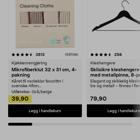
4.5av 5 stjerner
anmeldelser
4.5av 5 stjerner
anmeldels
3813
256
(9,97/stk)
Kjøkkenrengjøring
Kleshengere
Mikrofiberklut 32 x 31 cm, 4-
Sklisikre kleshengere 
pakning
med metallpinne, 8-p
Kåret til «soleklar favoritt» i
Elegant og skikkelig kles
svenske Afton...
tre og metall – finnes i fle
Kleshe...
Utførelse:
Grå/beige
39,90
79,90
Legg i handlekurv
Legg i handlekurv