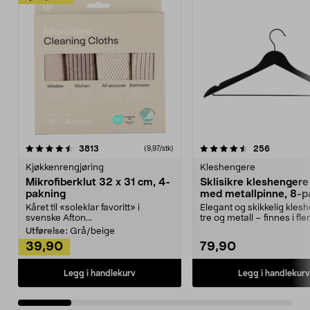
4.5av 5 stjerner
anmeldelser
4.5av 5 stjerner
anmeldels
3813
256
(9,97/stk)
Kjøkkenrengjøring
Kleshengere
Mikrofiberklut 32 x 31 cm, 4-
Sklisikre kleshengere 
pakning
med metallpinne, 8-p
Kåret til «soleklar favoritt» i
Elegant og skikkelig kles
svenske Afton...
tre og metall – finnes i fle
Kleshe...
Utførelse:
Grå/beige
39,90
79,90
Legg i handlekurv
Legg i handlekurv