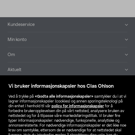
Bunntekst
Kundeservice
Min konto
Om
Aktuelt
Våre selskaper
Vi bruker informasjonskapsler hos Clas Ohlson
Ved å trykke på
«Godta alle informasjonskapsler»
samtykker du i at vi
Finn din butikk
lagrer informasjonskapsler (cookies) og annen sporingsteknologi på
din enhet i henhold til vår
policy for informasjonskapsler
for å
forbedre brukeropplevelsen din på vårt nettsted, analysere bruken av
SE
NO
FI
nettstedet og for å tilpasse våre markedsføringstiltak. Vi bruker fire
typer informasjonskapsler: nødvendige, funksjonelle, analytiske og
annonserelaterte. For nødvendige informasjonskapsler er det ikke noe
krav om samtykke, ettersom de er nødvendige for at nettstedet skal