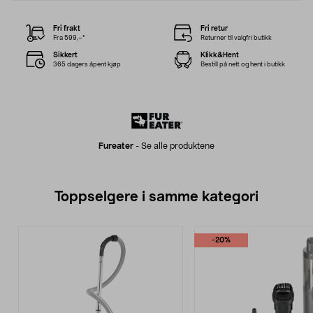
Fri frakt
Fri retur
Fra 599,–*
Returner til valgfri butikk
Sikkert
Klikk&Hent
365 dagers åpent kjøp
Bestill på nett og hent i butikk
Fureater
-
Se alle produktene
Toppselgere i samme kategori
-20%