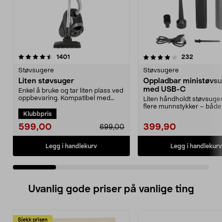
4.0 av 5 stjerner
anmeldelser
4.0 av 5 stjerner
anmeldels
1401
232
Støvsugere
Støvsugere
Liten støvsuger
Oppladbar ministøvs
med USB-C
Enkel å bruke og tar liten plass ved
oppbevaring. Kompatibel med
Liten håndholdt støvsuge
støvsugerpose 4...
flere munnstykker – både
Klubbpris
og blåser. Ministøv...
599,00
399,90
699,00
Legg i handlekurv
Legg i handlekurv
Uvanlig gode priser på vanlige ting
Sjekk prisen